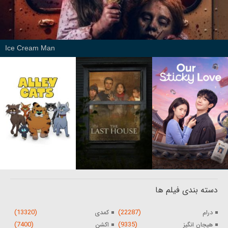
Ice Cream Man
دسته بندی فیلم ها
(13320)
(22287)
درام
کمدی
(7400)
(9335)
هیجان انگیز
اکشن