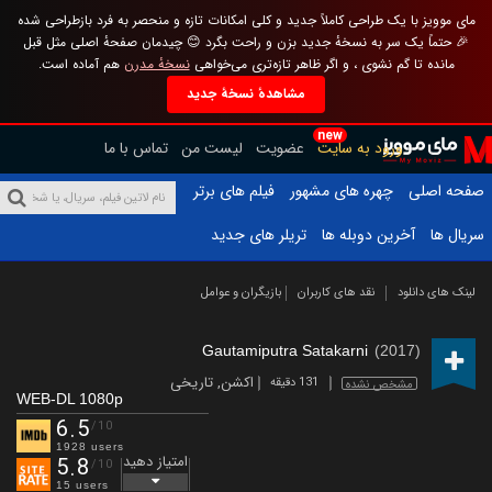
مای موویز با یک طراحی کاملاً جدید و کلی امکانات تازه و منحصر به فرد بازطراحی شده
🎉 حتماً یک سر به نسخهٔ جدید بزن و راحت بگرد 😊 چیدمان صفحهٔ اصلی مثل قبل
مانده تا گم نشوی ، و اگر ظاهر تازه‌تری می‌خواهی
نسخهٔ مدرن
هم آماده است.
مشاهدهٔ نسخهٔ جدید
new
ورود به سایت
عضویت
لیست من
تماس با ما
صفحه اصلی
چهره های مشهور
فیلم های برتر
سریال ها
آخرین دوبله ها
تریلر های جدید
لینک های دانلود
نقد های کاربران
بازیگران و عوامل
Gautamiputra Satakarni
(2017)
اکشن
,
تاریخی
131 دقیقه
مشخص نشده
WEB-DL 1080p
6.5
/10
1928 users
امتیاز دهید
5.8
/10
15 users