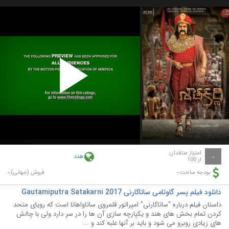
Play
Video
امتیاز منتقدان
هند
-
از 100
-
-
بودجه ساخت:
فروش (جهانی):
دانلود فیلم پسر گاوتامی ساتاکارنی Gautamiputra Satakarni 2017
داستان فیلم درباره "ساتاکارنی" امپراتور قلمروی ساتاواهانا است که رویای متحد
کردن تمام بخش های هند و یکپارچه سازی آن ها را در سر دارد ولی با چالش
های زیادی روبرو می شود و باید بر آنها غلبه کند و ...