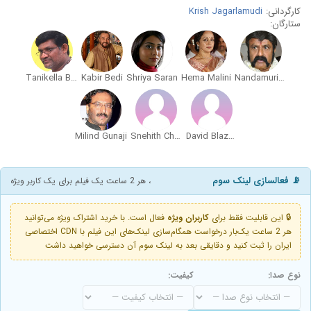
کارگردانی:
Krish Jagarlamudi
ستارگان:
Tanikella Bharani
Kabir Bedi
Shriya Saran
Hema Malini
Nandamuri Balakrishna
Milind Gunaji
Snehith Chowdary
David Blazejko
📡 فعالسازی لینک سوم
، هر 2 ساعت یک فیلم برای یک کاربر ویژه
🔒 این قابلیت فقط برای
کاربران ویژه
فعال است. با خرید اشتراک ویژه می‌توانید
هر 2 ساعت یک‌بار درخواست همگام‌سازی لینک‌های این فیلم با CDN اختصاصی
ایران را ثبت کنید و دقایقی بعد به لینک سوم آن دسترسی خواهید داشت
نوع صدا:
کیفیت: