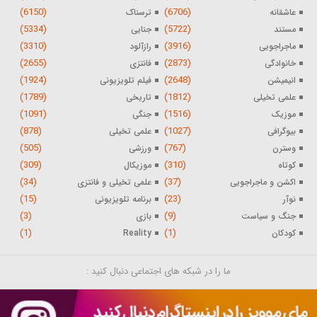
(6150)
(6706)
عاشقانه
ترسناک
(5334)
(5722)
مستند
جنایی
(3310)
(3916)
ماجراجویی
رازآلود
(2655)
(2873)
خانوادگی
فانتزی
(1924)
(2648)
انیمیشن
فیلم تلویزیونی
(1789)
(1812)
علمی تخیلی
تاریخی
(1091)
(1516)
موزیک
جنگی
(878)
(1027)
بیوگرافی
علمی تخیلی
(505)
(767)
وسترن
ورزشی
(309)
(310)
کوتاه
موزیکال
(34)
(37)
اکشن و ماجراجویی
علمی تخیلی و فانتزی
(15)
(23)
نوآر
برنامه تلویزیونی
(3)
(9)
جنگ و سیاست
بازی
(1)
(1)
کودکان
Reality
ما را در شبکه های اجتماعی دنبال کنید :