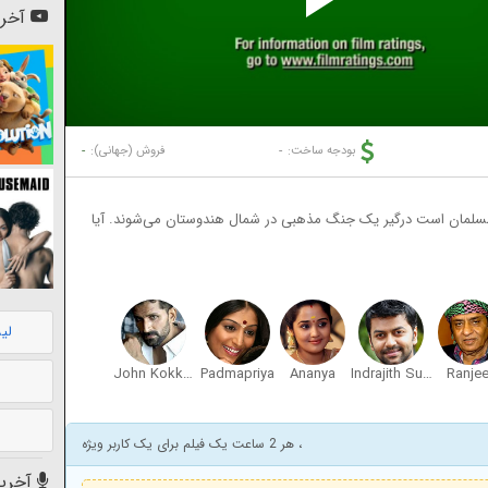
Pl
آخری
Vi
-
-
بودجه ساخت:
فروش (جهانی):
 مسلمان است درگیر یک جنگ مذهبی در شمال هندوستان می‌شوند. آیا
لی
John Kokken
Padmapriya
Ananya
Indrajith Sukumaran
Ranjee
، هر 2 ساعت یک فیلم برای یک کاربر ویژه
آخرین