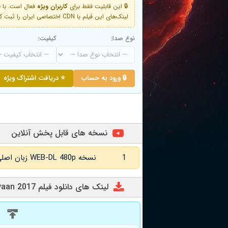
🔒 این قابلیت فقط برای
کاربران ویژه
لینک‌های این فیلم با CDN اختصاصی ایران را ثبت کنید و دقایقی بعد به لینک سوم آن دسترسی خواهید داشت
نوع صدا:
کیفیت:
🔒 ورود به حساب
⭐ دریافت اشتراک ویژه
نسخه های قابل پخش آنلاین
1
نسخه WEB-DL 480p زبان اصلی و
لینک های دانلود فیلم Tiyaan 2017
د