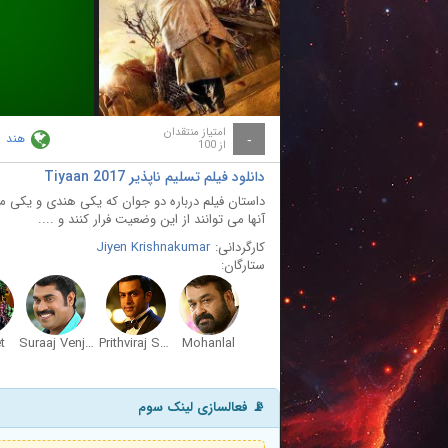
ay
deo
امتیاز منتقدان
هند
-
از 100
دانلود فیلم تسلیم ناپذیر Tiyaan 2017
داستان فیلم درباره دو جوان که یکی هندی و یکی
آنها می توانند از این وضعیت فرار کنند و ....
کارگردانی:
Jiyen Krishnakumar
ستارگان:
t
Suraaj Venjarammoodu
Prithviraj Sukumaran
Mohanlal
📡 فعالسازی لینک سوم