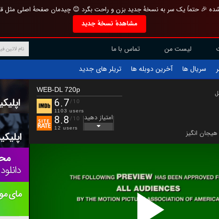
تازه و منحصر به فرد بازطراحی شده 🎉 حتماً یک سر به نسخهٔ جدید بزن و راحت بگرد 
مشاهدهٔ نسخهٔ جدید
تماس با ما
لیست من
تریلر های جدید
آخرین دوبله ها
سریال ها
ف
WEB-DL 720p
ب
6.7
/10
1103 users
امتیاز دهید
8.8
/10
12 users
هیجان انگیز