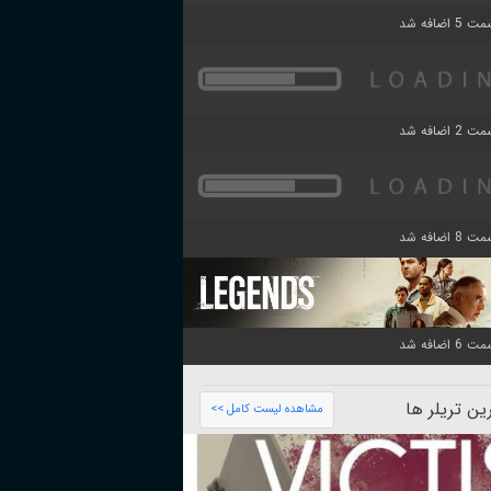
ن تریلر ها
مشاهده لیست کامل >>