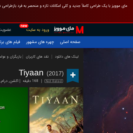
 چیدمان صفحهٔ اصلی مثل قبل مانده تا گم نشوی ، و اگر ظاهر تازه‌تری می‌خواهی
new
عضویت
ورود به سایت
یلم های برتر
چهره های مشهور
صفحه اصلی
ازیگران و عوامل
نقد های کاربران
لینک های دانلود
Tiyaan
(2017)
,
درام
,
اکشن
168 دقیقه
Not Rated