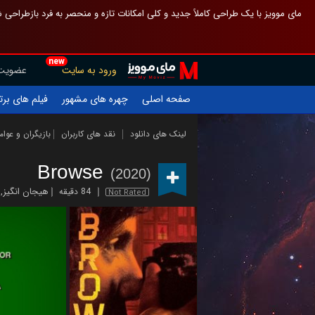
 چیدمان صفحهٔ اصلی مثل قبل مانده تا گم نشوی ، و اگر ظاهر تازه‌تری می‌خواهی
new
عضویت
ورود به سایت
یلم های برتر
چهره های مشهور
صفحه اصلی
ازیگران و عوامل
نقد های کاربران
لینک های دانلود
Browse
(2020)
,
هیجان انگیز
84 دقیقه
Not Rated