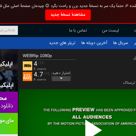
تازه و منحصر به فرد بازطراحی شده 🎉 حتماً یک سر به نسخهٔ جدید بزن و راحت بگرد 
مشاهدهٔ نسخهٔ جدید
تماس با ما
لیست من
تریلر های جدید
آخرین دوبله ها
سریال ها
ف
WEBRip 1080p
ب
4
/10
5 users
امتیاز دهید
4.7
/10
9 users
ترسناک