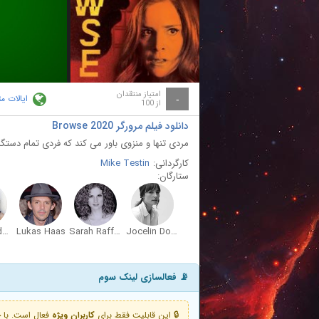
ay
deo
امتیاز منتقدان
ایالات م
-
از 100
دانلود فیلم مرورگر Browse 2020
مردی تنها و منزوی باور می کند که فردی تمام دستگا
کارگردانی:
Mike Testin
ستارگان:
Chloe Bridges
Lukas Haas
Sarah Rafferty
Jocelin Donahue
📡 فعالسازی لینک سوم
🔒 این قابلیت فقط برای
کاربران ویژه