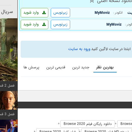
انلود نسخه اصلی
سریال 
زیرنویس
وارد شوید
MyMoviz
انکودر :
زیرنویس
وارد شوید
MyMoviz
کودر :
ابتدا در سایت لاگین کنید
ورود به سایت
بهترین نظر
جدید ترین
قدیمی ترین
پرسش ها
فصل 2 قسمت 7 اضافه شد
فصل 3 قسمت 7 اضافه شد
دانلود رایگان فیلم Browse 2020
+
+
نسخه HD فیلم Browse 2020
فیلم کامل Browse 2020
+
+