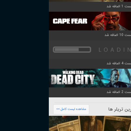
ن تریلر ها
مشاهده لیست کامل >>