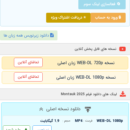
🔄 فعالسازی لینک سوم
🔒 ورود به حساب
⭐ دریافت اشتراک ویژه
دانلود زیرنویس همه زبان ها
نسخه های قابل پخش آنلاین
تماشای آنلاین
نسخه WEB-DL 720p زبان اصلی
تماشای آنلاین
نسخه WEB-DL 1080p زبان اصلی
لینک های دانلود فیلم Montauk 2025
دانلود نسخه اصلی
WEB-DL 1080p
MP4
1.9 گیگابایت
فرمت :
حجم :
زیرنویس
وارد شوید