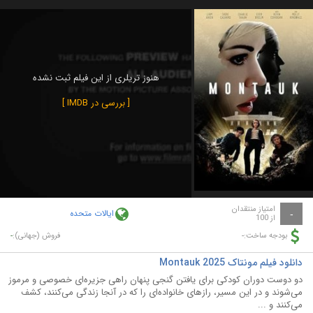
هنوز تریلری از این فیلم ثبت نشده
[ بررسی در IMDB ]
امتیاز منتقدان
ایالات متحده
-
از 100
-
-
بودجه ساخت:
فروش (جهانی):
دانلود فیلم مونتاک Montauk 2025
دو دوست دوران کودکی برای یافتن گنجی پنهان راهی جزیره‌ای خصوصی و مرموز
می‌شوند و در این مسیر، رازهای خانواده‌ای را که در آنجا زندگی می‌کنند، کشف
می‌کنند و ...