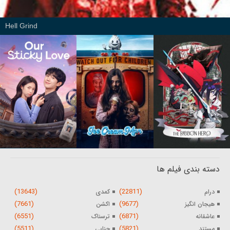
Hell Grind
دسته بندی فیلم ها
(13643)
(22811)
درام
کمدی
(7661)
(9677)
هیجان انگیز
اکشن
(6551)
(6871)
عاشقانه
ترسناک
(5511)
(5821)
مستند
جنایی