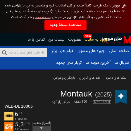
مای موویز با یک طراحی کاملاً جدید و کلی امکانات تازه و منحصر به فرد بازطراحی شده
🎉 حتماً یک سر به نسخهٔ جدید بزن و راحت بگرد 😊 چیدمان صفحهٔ اصلی مثل قبل
مانده تا گم نشوی ، و اگر ظاهر تازه‌تری می‌خواهی
نسخهٔ مدرن
هم آماده است.
مشاهدهٔ نسخهٔ جدید
new
ورود به سایت
عضویت
لیست من
تماس با ما
صفحه اصلی
چهره های مشهور
فیلم های برتر
سریال ها
آخرین دوبله ها
تریلر های جدید
لینک های دانلود
نقد های کاربران
بازیگران و عوامل
Montauk
(2025)
درام
,
رازآلود
100 دقیقه
Not Rated
WEB-DL 1080p
6
/10
6 users
امتیاز دهید
5.3
/10
12 users