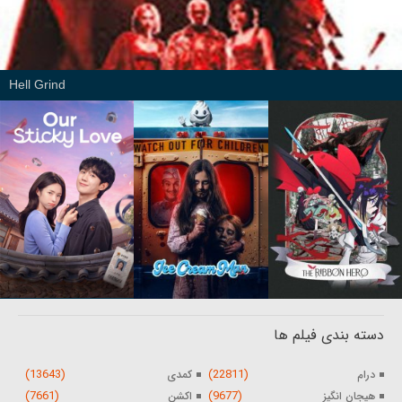
Hell Grind
دسته بندی فیلم ها
(13643)
(22811)
درام
کمدی
(7661)
(9677)
هیجان انگیز
اکشن