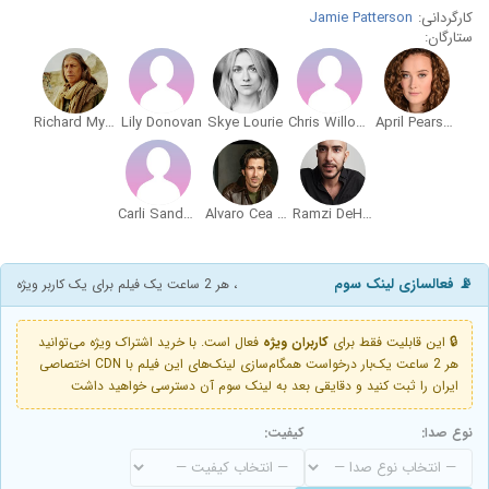
کارگردانی:
Jamie Patterson
ستارگان:
Richard Myers
Lily Donovan
Skye Lourie
Chris Willoughby
April Pearson
Carli Sandweiss
Alvaro Cea Alvarez
Ramzi DeHani
📡 فعالسازی لینک سوم
، هر 2 ساعت یک فیلم برای یک کاربر ویژه
🔒 این قابلیت فقط برای
کاربران ویژه
فعال است. با خرید اشتراک ویژه می‌توانید
هر 2 ساعت یک‌بار درخواست همگام‌سازی لینک‌های این فیلم با CDN اختصاصی
ایران را ثبت کنید و دقایقی بعد به لینک سوم آن دسترسی خواهید داشت
نوع صدا:
کیفیت: