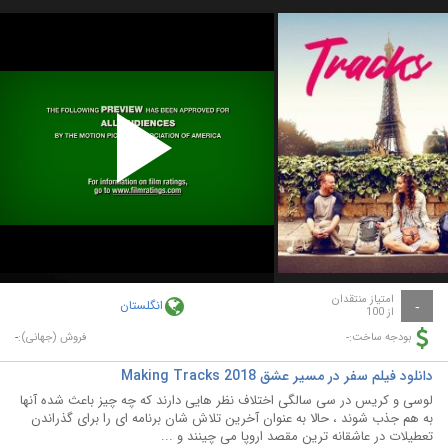
Play
Video
امتیاز منتقدان
انگلستان
-
از 100
-
-
بودجه ساخت:
فروش (جهانی):
دانلود فیلم سفر در مسیر عشق Making Tracks 2018
لوسی و کریس در سی سالگی اختلاف نظر هایی دارند که چه چیز باعث شده آنها
به هم جذب شوند ، حالا به عنوان آخرین تلاش شان برنامه ای را برای گذراندن
تعطیلات در عاشقانه ترین مقصد اروپا می چینند و ...