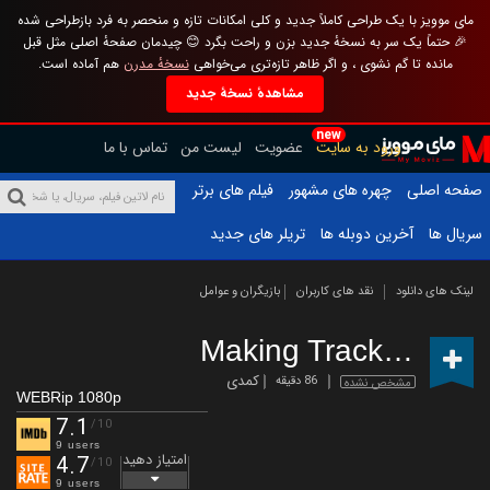
مای موویز با یک طراحی کاملاً جدید و کلی امکانات تازه و منحصر به فرد بازطراحی شده
🎉 حتماً یک سر به نسخهٔ جدید بزن و راحت بگرد 😊 چیدمان صفحهٔ اصلی مثل قبل
مانده تا گم نشوی ، و اگر ظاهر تازه‌تری می‌خواهی
نسخهٔ مدرن
هم آماده است.
مشاهدهٔ نسخهٔ جدید
new
ورود به سایت
عضویت
لیست من
تماس با ما
صفحه اصلی
چهره های مشهور
فیلم های برتر
سریال ها
آخرین دوبله ها
تریلر های جدید
لینک های دانلود
نقد های کاربران
بازیگران و عوامل
Making Tracks
(2018)
کمدی
86 دقیقه
مشخص نشده
WEBRip 1080p
7.1
/10
9 users
امتیاز دهید
4.7
/10
9 users