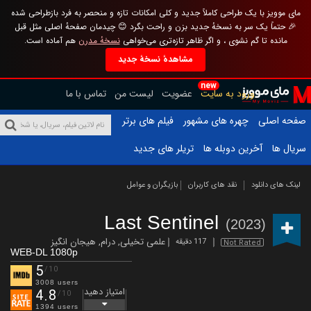
مای موویز با یک طراحی کاملاً جدید و کلی امکانات تازه و منحصر به فرد بازطراحی شده
🎉 حتماً یک سر به نسخهٔ جدید بزن و راحت بگرد 😊 چیدمان صفحهٔ اصلی مثل قبل
مانده تا گم نشوی ، و اگر ظاهر تازه‌تری می‌خواهی
نسخهٔ مدرن
هم آماده است.
مشاهدهٔ نسخهٔ جدید
new
ورود به سایت
عضویت
لیست من
تماس با ما
صفحه اصلی
چهره های مشهور
فیلم های برتر
سریال ها
آخرین دوبله ها
تریلر های جدید
لینک های دانلود
نقد های کاربران
بازیگران و عوامل
Last Sentinel
(2023)
علمی تخیلی
,
درام
,
هیجان انگیز
117 دقیقه
Not Rated
WEB-DL 1080p
5
/10
3008 users
امتیاز دهید
4.8
/10
1394 users