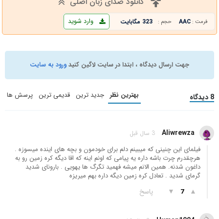
دانلود صدای زبان اصلی
وارد شوید
AAC
323 مگابایت
فرمت :
حجم :
جهت ارسال دیدگاه ، ابتدا در سایت لاگین کنید
ورود به سایت
بهترین نظر
جدید ترین
قدیمی ترین
پرسش ها
8 دیدگاه
Aliwrewza
3 سال قبل
فیلمای این چنینی که میبینم دلم برای خودمون و بچه های اینده میسوزه .
هرچقدرم چرت باشه داره یه پیامی که اونم اینه که اقا دیگه کره زمین رو به
داغون شدنه. همین الانم میشه فهمید تگرگ ها یهویی . بارونای شدید
گرمای شدید . تعادل کره زمین دیگه داره بهم میریزه
▲
▼
پاسخ
7