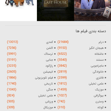
دسته بندی فیلم ها
(13013)
(21684)
درام
کمدی
(7256)
(9153)
هیجان انگیز
اکشن
(5991)
(6522)
عاشقانه
ترسناک
(5191)
(5540)
مستند
جنایی
(3235)
(3842)
ماجراجویی
رازآلود
(2605)
(2819)
خانوادگی
انیمیشن
(1866)
(2599)
فانتزی
فیلم تلویزیونی
(1740)
(1812)
علمی تخیلی
تاریخی
(1043)
(1459)
موزیک
جنگی
(824)
(1027)
بیوگرافی
علمی تخیلی
(505)
(742)
وسترن
ورزشی
(309)
(310)
کوتاه
موزیکال