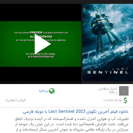
Play
Video
امتیاز منتقدان
بریتانیا
-
از 100
-
-
بودجه ساخت:
فروش (جهانی):
دانلود فیلم آخرین نگهبان Last Sentinel 2023 با دوبله فارسی
تغییرات آب و هوایی کنترل نشده و افسارگسیخته که در آینده نزدیک اتفاق
می‌افتد، باعث افزایش فاجعه‌آمیز دما شده است. در این میان یک جوخه از
سربازان در یک پایگاه نظامی متروکه به عنوان آخرین سنگر ایستاده‌اند و از