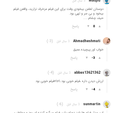
Madjid
3 سال قبل
دوستان لطفن بیخودی وقت برای این فیلم مزخرف نزارید، واقعن فیلم
بیخود و بی سر و تهی بود.
حیف چشام.....
▲
▼
پاسخ
0
(-3)
Ahmadheshmati
3 سال قبل
خواب اور.پیچیده.عمیق
▲
▼
پاسخ
-3
(-4)
abbas13621362
3 سال قبل
ارزش دیدن داره ،فیلم خوبی بود \n\nفیلم خوبی بود
▲
▼
پاسخ
-4
(-6)
sunmartin
3 سال قبل
این مدل فیلم ها باید دوبله بشن فیلم سرگرم کننده ای بود و مخاطب