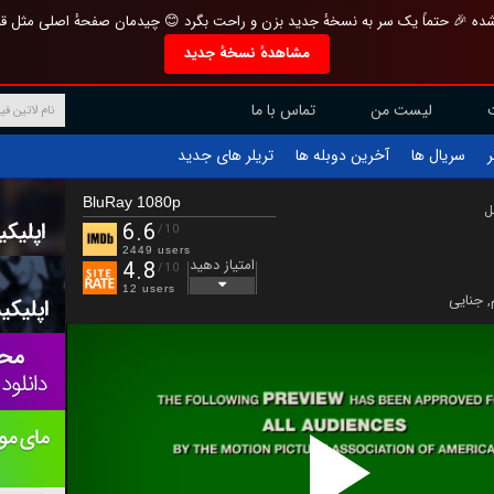
تازه و منحصر به فرد بازطراحی شده 🎉 حتماً یک سر به نسخهٔ جدید بزن و راحت بگرد 
مشاهدهٔ نسخهٔ جدید
تماس با ما
لیست من
تریلر های جدید
آخرین دوبله ها
سریال ها
ف
BluRay 1080p
ب
6.6
/10
2449 users
امتیاز دهید
4.8
/10
12 users
جنایی
,