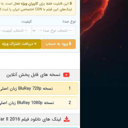
🔒 این قابلیت فقط برای
کاربران ویژه
لینک‌های این فیلم با CDN اختصاصی ایران را ثبت کنید و دقایقی بعد به لینک سوم آن دسترسی خواهید داشت
نوع صدا:
کیفیت:
🔒 ورود به حساب
⭐ دریافت اشتراک ویژه
نسخه های قابل پخش آنلاین
1
نسخه BluRay 720p زبان اصلی و
2
نسخه BluRay 1080p زبان اصلی و
لینک های دانلود فیلم Cold War II 2016