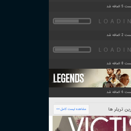
ن تریلر ها
مشاهده لیست کامل >>