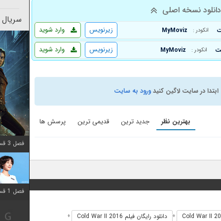
انلود نسخه اصلی
سریال 
زیرنویس
وارد شوید
MyMoviz
انکودر :
زیرنویس
وارد شوید
MyMoviz
انکودر :
ابتدا در سایت لاگین کنید
ورود به سایت
بهترین نظر
جدید ترین
قدیمی ترین
پرسش ها
فصل 3 قسمت 2 اضافه شد
فصل 1 قسمت 12 اضافه شد
دانلود رایگان فیلم Cold War II 2016
+
+