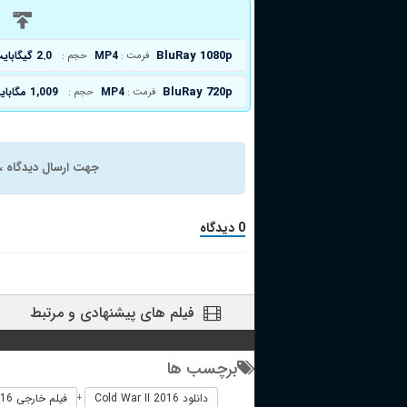
د
BluRay 1080p
MP4
2.0 گیگابایت
فرمت :
حجم :
BluRay 720p
MP4
1,009 مگابایت
فرمت :
حجم :
جهت ارسال دیدگاه ، 
0 دیدگاه
فیلم های پیشنهادی و مرتبط
برچسب ها
دانلود Cold War II 2016
فیلم خارجی Cold War II 2016
+