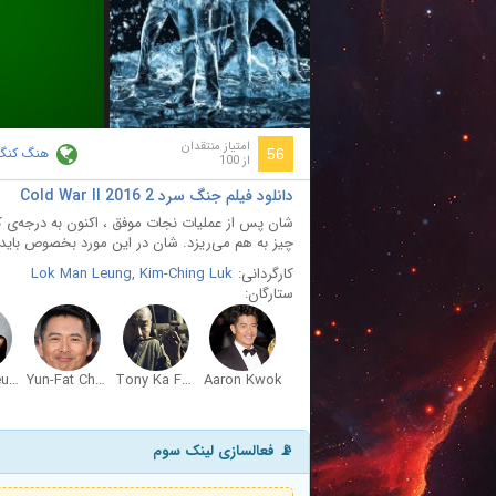
ay
deo
امتیاز منتقدان
هنگ کنگ
56
از 100
دانلود فیلم جنگ سرد 2 Cold War II 2016
شان پس از عملیات نجات موفق ، اکنون به درجه‌ی ک
چیز به هم می‌ریزد. شان در این مورد بخصوص باید
کارگردانی:
Kim-Ching Luk
,
Lok Man Leung
ستارگان:
Charlie Yeung
Yun-Fat Chow
Tony Ka Fai Leung
Aaron Kwok
📡 فعالسازی لینک سوم