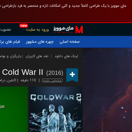
 چیدمان صفحهٔ اصلی مثل قبل مانده تا گم نشوی ، و اگر ظاهر تازه‌تری می‌خواهی
new
عضویت
ورود به سایت
یلم های برتر
چهره های مشهور
صفحه اصلی
ازیگران و عوامل
نقد های کاربران
لینک های دانلود
Cold War II
(2016)
درام
,
اکشن
110 دقیقه
مشخص نشده