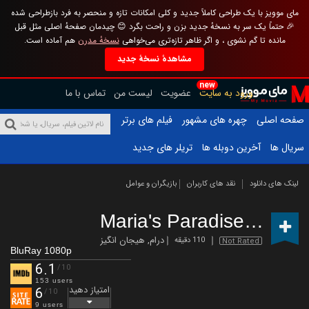
مای موویز با یک طراحی کاملاً جدید و کلی امکانات تازه و منحصر به فرد بازطراحی شده
🎉 حتماً یک سر به نسخهٔ جدید بزن و راحت بگرد 😊 چیدمان صفحهٔ اصلی مثل قبل
مانده تا گم نشوی ، و اگر ظاهر تازه‌تری می‌خواهی
نسخهٔ مدرن
هم آماده است.
مشاهدهٔ نسخهٔ جدید
new
ورود به سایت
عضویت
لیست من
تماس با ما
صفحه اصلی
چهره های مشهور
فیلم های برتر
سریال ها
آخرین دوبله ها
تریلر های جدید
لینک های دانلود
نقد های کاربران
بازیگران و عوامل
Maria's Paradise
(2019)
درام
,
هیجان انگیز
110 دقیقه
Not Rated
BluRay 1080p
6.1
/10
153 users
امتیاز دهید
6
/10
9 users