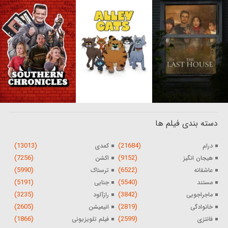
دسته بندی فیلم ها
(13013)
(21684)
درام
کمدی
(7256)
(9152)
هیجان انگیز
اکشن
(5990)
(6522)
عاشقانه
ترسناک
(5191)
(5540)
مستند
جنایی
(3235)
(3842)
ماجراجویی
رازآلود
(2605)
(2819)
خانوادگی
انیمیشن
(1866)
(2599)
فانتزی
فیلم تلویزیونی