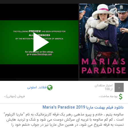
Play
Video
امتیاز منتقدان
فنلاند
,
استونی
-
از 100
-
-
بودجه ساخت:
فروش (جهانی):
دانلود فیلم بهشت ماریا Maria's Paradise 2019
سالومه یتیم ، خادم و پیرو مذهبی رهبر یک فرقه کاریزماتیک به نام "ماریا اکربلوم"
است ، کم کم سالومه با غریبه ای سرکش دوست می شود و شک و تردید هایش
نسبت به فرقه شروع می شود، در همین حال ماریا نیز در جواب خشم خود را