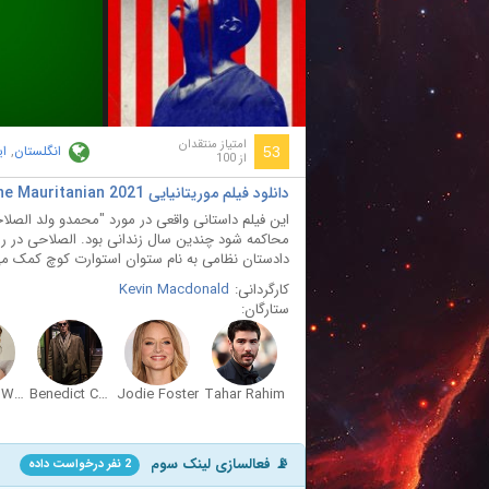
ay
deo
امتیاز منتقدان
انگلستان
,
ای
53
از 100
دانلود فیلم موریتانیایی The Mauritanian 2021 با دوبله فارسی
این فیلم داستانی واقعی در مورد "محمدو ولد الصلا
محاکمه شود چندین سال زندانی بود. الصلاحی در راه 
دادستان نظامی به نام ستوان استوارت کوچ کمک می
کارگردانی:
Kevin Macdonald
ستارگان:
Shailene Woodley
Benedict Cumberbatch
Jodie Foster
Tahar Rahim
📡 فعالسازی لینک سوم
2 نفر درخواست داده