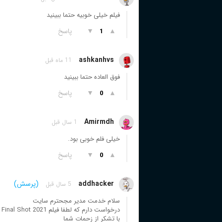
فیلم خیلی خوبیه حتما ببینید
▲
▼
پاسخ
1
ashkanhvs
11 ماه قبل
فوق العاده حتما ببینید
▲
▼
پاسخ
0
Amirmdh
1 سال قبل
خیلی فلم خوبی بود.
▲
▼
پاسخ
0
addhacker
(پرسش)
5 سال قبل
سلام خدمت مدیر مجحترم سایت
درخواست دارم که لطفا فیلم Tony Parker: The Final Shot 2021 در سایت قرار بدید
با تشکر از زحمات شما