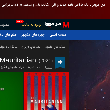
 چیدمان صفحهٔ اصلی مثل قبل مانده تا گم نشوی ، و اگر ظاهر تازه‌تری می‌خواهی
new
عضویت
ورود به سایت
یلم های برتر
چهره های مشهور
صفحه اصلی
ازیگران و عوامل
نقد های کاربران
لینک های دانلود
Mauritanian
(2021)
هیجان انگیز
,
درام
129 دقیقه
17+