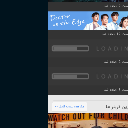
ن تریلر ها
مشاهده لیست کامل >>