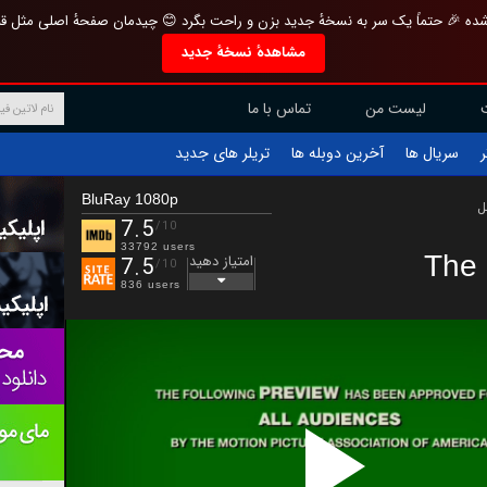
تازه و منحصر به فرد بازطراحی شده 🎉 حتماً یک سر به نسخهٔ جدید بزن و راحت بگرد 
مشاهدهٔ نسخهٔ جدید
تماس با ما
لیست من
تریلر های جدید
آخرین دوبله ها
سریال ها
ف
BluRay 1080p
ب
7.5
/10
33792 users
The 
امتیاز دهید
7.5
/10
836 users