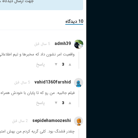
جهت ارسال دیدگاه ، 
10 دیدگاه
admh39
5 سال قبل
واقعیت امر نشون داد که مخبرها و تیم اطلاعات
▲
▼
پاسخ
3
vahid1360farshid
5 سال قبل
فیلم جالبیه. من رو که تا پایان با خودش همراه
▲
▼
پاسخ
3
sepidehamoozeshi
2 سال قبل
چقدر قشنگ بود. کلی گریه کردم.من بهش امتیاز ۹ مید