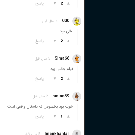
▲
▼
پاسخ
2
000
4 سال قبل
عالی بود
▲
▼
پاسخ
2
Sima66
5 سال قبل
فیلم جالبی بود
▲
▼
پاسخ
2
aminn59
2 سال قبل
خوب بود بخصوص که داستان واقعی است
▲
▼
پاسخ
1
Imankhanlar
5 سال قبل