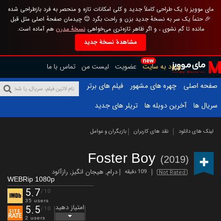
مای موویز با یک طراحی کاملاً جدید و کلی امکانات تازه و منحصر به فرد بازطراحی شده
🎉 حتماً یک سر به نسخهٔ جدید بزن و راحت بگرد 😊 چیدمان صفحهٔ اصلی مثل قبل
مانده تا گم نشوی ، و اگر ظاهر تازه‌تری می‌خواهی
نسخهٔ مدرن
هم آماده است.
مشاهدهٔ نسخهٔ جدید
new
ورود به سایت
عضویت
لیست من
تماس با ما
صفحه اصلی
چهره های مشهور
فیلم های برتر
سریال ها
آخرین دوبله ها
تریلر های جدید
لینک های دانلود
نقد های کاربران
بازیگران و عوامل
Foster Boy
(2019)
درام
,
هیجان انگیز
,
رازآلود
109 دقیقه
Not Rated
WEBRip 1080p
5.7
/10
35 users
امتیاز دهید
5.5
/10
2 users