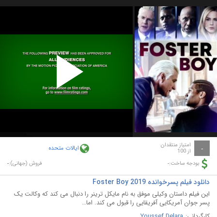
Play
Video
امتیاز منتقدان
ایالات متحده
-
از 100
-
-
بودجه ساخت:
فروش (جهانی):
دانلود فیلم پسرخوانده Foster Boy 2019
این فیلم داستان وکیلی موفق به نام مایکل ترینر را دنبال می کند که وکالت یک
پسر جوان آمریکایی آفریقایی را قبول می کند. اما…
کارگردانی:
Youssef Delara