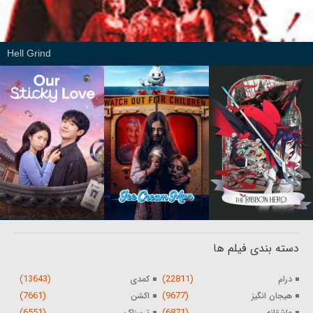
Hell Grind
دسته بندی فیلم ها
(13643)
(22811)
درام
کمدی
(7661)
(9677)
هیجان انگیز
اکشن
(6551)
(6871)
عاشقانه
ترسناک