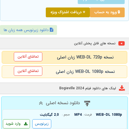
🔒 ورود به حساب
⭐ دریافت اشتراک ویژه
دانلود زیرنویس همه زبان ها
نسخه های قابل پخش آنلاین
تماشای آنلاین
نسخه WEB-DL 720p زبان اصلی
تماشای آنلاین
نسخه WEB-DL 1080p زبان اصلی
لینک های دانلود فیلم Bogieville 2024
دانلود نسخه اصلی
WEB-DL 1080p
MP4
2.0 گیگابایت
فرمت :
حجم :
زیرنویس
وارد شوید