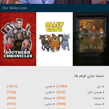
Our Sticky Love
دسته بندی فیلم ها
(13013)
(21684)
درام
کمدی
(7256)
(9152)
هیجان انگیز
اکشن
(5990)
(6522)
عاشقانه
ترسناک
(5191)
(5540)
مستند
جنایی