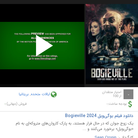
Play
Video
امتیاز منتقدان
ایالات متحده
,
بریتانیا
-
از 100
-
-
بودجه ساخت:
فروش (جهانی):
دانلود فیلم بوگی‌ویل Bogieville 2024
یک زوج جوان که در حال فرار هستند، به پارک کاروان‌های متروکه‌ای به نام
«بوگی‌ویل» برخورد می‌کنند و ...
کارگردانی:
Sean Cronin