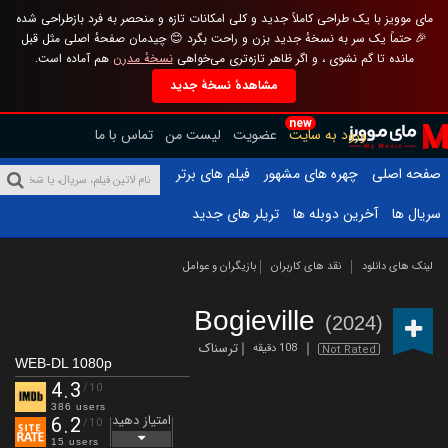
مای موویز با یک طراحی کاملاً جدید و کلی امکانات تازه و منحصر به فرد بازطراحی شده
🎉 حتماً یک سر به نسخهٔ جدید بزن و راحت بگرد 😊 چیدمان صفحهٔ اصلی مثل قبل
مانده تا گم نشوی ، و اگر ظاهر تازه‌تری می‌خواهی
نسخهٔ مدرن
هم آماده است.
مشاهدهٔ نسخهٔ جدید
new
ورود به سایت
عضویت
لیست من
تماس با ما
صفحه اصلی
چهره های مشهور
فیلم های برتر
سریال ها
آخرین دوبله ها
تریلر های جدید
لینک های دانلود
نقد های کاربران
بازیگران و عوامل
Bogieville
(2024)
ترسناک
108 دقیقه
Not Rated
WEB-DL 1080p
4.3
/10
386 users
امتیاز دهید
6.2
/10
15 users