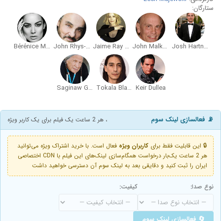
ستارگان:
Bérénice Marlohe
John Rhys-Davies
Jaime Ray Newman
John Malkovich
Josh Hartnett
Saginaw Grant
Tokala Black Elk
Keir Dullea
📡 فعالسازی لینک سوم
، هر 2 ساعت یک فیلم برای یک کاربر ویژه
🔒 این قابلیت فقط برای
کاربران ویژه
فعال است. با خرید اشتراک ویژه می‌توانید
هر 2 ساعت یک‌بار درخواست همگام‌سازی لینک‌های این فیلم با CDN اختصاصی
ایران را ثبت کنید و دقایقی بعد به لینک سوم آن دسترسی خواهید داشت
نوع صدا:
کیفیت:
🔄 فعالسازی لینک سوم