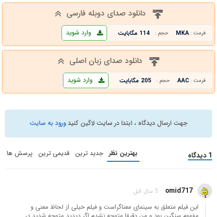
دانلود صدای دوبله فارسی
وارد شوید
MKA
114 مگابایت
فرمت :
حجم :
دانلود صدای زبان اصلی
وارد شوید
AAC
205 مگابایت
فرمت :
حجم :
جهت ارسال دیدگاه ، ابتدا در سایت لاگین کنید
ورود به سایت
بهترین نظر
جدید ترین
قدیمی ترین
پرسش ها
1 دیدگاه
omid717
5 سال قبل
این فیلم متعلق به سینمای معناگراست و فیلم خیلی از لحاظ معنی و
مفهوم سنگین بود و من دقیقا متوجه نشدم اگر دیدید متوجه شدید در