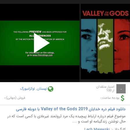
Play
Video
امتیاز منتقدان
لهستان
,
لوکزامبورگ
-
از 100
-
-
بودجه ساخت:
فروش (جهانی):
دانلود فیلم دره خدایان Valley of the Gods 2019 با دوبله فارسی
موضوع فیلم درباره ارتباط پیچیده یک مرد ثروتمند غیرعادی با کسی است که در
حال نوشتن زندگینامه او است و ....
کارگردانی:
Lech Majewski