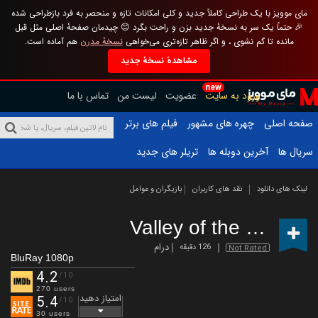
مای موویز با یک طراحی کاملاً جدید و کلی امکانات تازه و منحصر به فرد بازطراحی شده
🎉 حتماً یک سر به نسخهٔ جدید بزن و راحت بگرد 😊 چیدمان صفحهٔ اصلی مثل قبل
مانده تا گم نشوی ، و اگر ظاهر تازه‌تری می‌خواهی
نسخهٔ مدرن
هم آماده است.
مشاهدهٔ نسخهٔ جدید
new
ورود به سایت
عضویت
لیست من
تماس با ما
صفحه اصلی
چهره های مشهور
فیلم های برتر
سریال ها
آخرین دوبله ها
تریلر های جدید
لینک های دانلود
نقد های کاربران
بازیگران و عوامل
Valley of the Gods
(2
درام
126 دقیقه
Not Rated
BluRay 1080p
4.2
/10
270 users
امتیاز دهید
5.4
/10
30 users