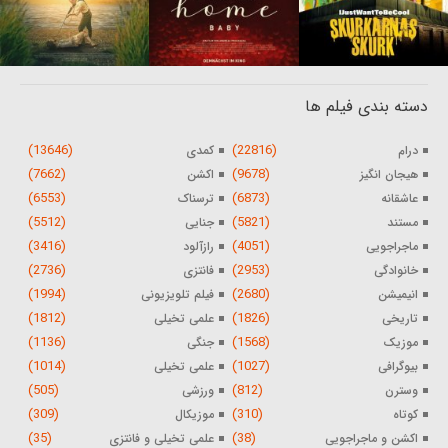
دسته بندی فیلم ها
(13646)
(22816)
درام
کمدی
(7662)
(9678)
هیجان انگیز
اکشن
(6553)
(6873)
عاشقانه
ترسناک
(5512)
(5821)
مستند
جنایی
(3416)
(4051)
ماجراجویی
رازآلود
(2736)
(2953)
خانوادگی
فانتزی
(1994)
(2680)
انیمیشن
فیلم تلویزیونی
(1812)
(1826)
تاریخی
علمی تخیلی
(1136)
(1568)
موزیک
جنگی
(1014)
(1027)
بیوگرافی
علمی تخیلی
(505)
(812)
وسترن
ورزشی
(309)
(310)
کوتاه
موزیکال
(35)
(38)
اکشن و ماجراجویی
علمی تخیلی و فانتزی