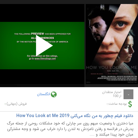
Play
Video
امتیاز منتقدان
انگلستان
-
از 100
-
-
بودجه ساخت:
فروش (جهانی):
دانلود فیلم چطور به من نگاه می‌کنی How You Look at Me 2019
میا دختری با وضعیت مبهم روی سر چارلی که خود مشکلات روحی از جمله مرگ
پدرش در فرانسه و رفتن نامزدش به لندن را دارد خراب می شود و وجه مشترکی
میان خود پیدا میکنند و ....