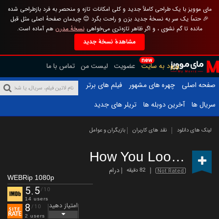
مای موویز با یک طراحی کاملاً جدید و کلی امکانات تازه و منحصر به فرد بازطراحی شده
🎉 حتماً یک سر به نسخهٔ جدید بزن و راحت بگرد 😊 چیدمان صفحهٔ اصلی مثل قبل
مانده تا گم نشوی ، و اگر ظاهر تازه‌تری می‌خواهی
نسخهٔ مدرن
هم آماده است.
مشاهدهٔ نسخهٔ جدید
new
ورود به سایت
عضویت
لیست من
تماس با ما
صفحه اصلی
چهره های مشهور
فیلم های برتر
سریال ها
آخرین دوبله ها
تریلر های جدید
لینک های دانلود
نقد های کاربران
بازیگران و عوامل
How You Look at Me
درام
82 دقیقه
Not Rated
WEBRip 1080p
5.5
/10
14 users
امتیاز دهید
8
/10
2 users