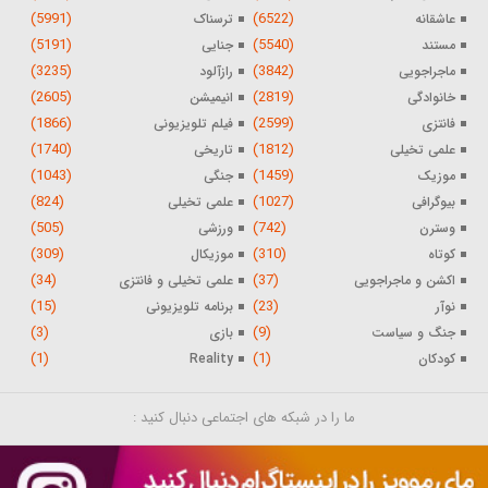
(5991)
(6522)
عاشقانه
ترسناک
(5191)
(5540)
مستند
جنایی
(3235)
(3842)
ماجراجویی
رازآلود
(2605)
(2819)
خانوادگی
انیمیشن
(1866)
(2599)
فانتزی
فیلم تلویزیونی
(1740)
(1812)
علمی تخیلی
تاریخی
(1043)
(1459)
موزیک
جنگی
(824)
(1027)
بیوگرافی
علمی تخیلی
(505)
(742)
وسترن
ورزشی
(309)
(310)
کوتاه
موزیکال
(34)
(37)
اکشن و ماجراجویی
علمی تخیلی و فانتزی
(15)
(23)
نوآر
برنامه تلویزیونی
(3)
(9)
جنگ و سیاست
بازی
(1)
(1)
کودکان
Reality
ما را در شبکه های اجتماعی دنبال کنید :