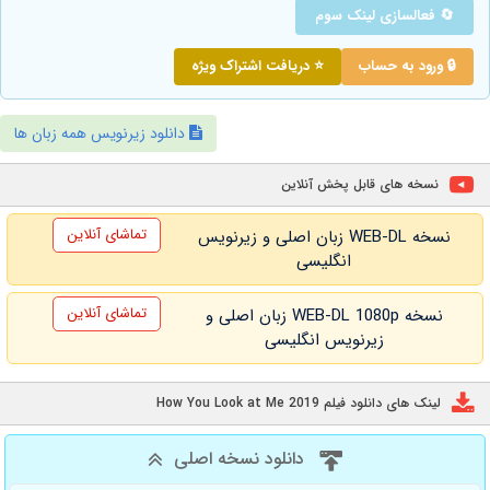
🔄 فعالسازی لینک سوم
🔒 ورود به حساب
⭐ دریافت اشتراک ویژه
دانلود زیرنویس همه زبان ها
نسخه های قابل پخش آنلاین
تماشای آنلاین
نسخه WEB-DL زبان اصلی و زیرنویس
انگلیسی
تماشای آنلاین
نسخه WEB-DL 1080p زبان اصلی و
زیرنویس انگلیسی
لینک های دانلود فیلم How You Look at Me 2019
دانلود نسخه اصلی