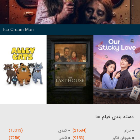
Ice Cream Man
دسته بندی فیلم ها
(13013)
(21684)
درام
کمدی
(7256)
(9153)
هیجان انگیز
اکشن