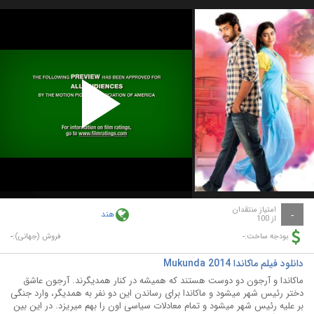
Play
Video
امتیاز منتقدان
هند
-
از 100
-
-
بودجه ساخت:
فروش (جهانی):
دانلود فیلم ماکاندا Mukunda 2014
ماکاندا و آرجون دو دوست هستند که همیشه در کنار همدیگرند. آرجون عاشق
دختر رئیس شهر میشود و ماکاندا برای رساندن این دو نفر به همدیگر، وارد جنگی
بر علیه رئیس شهر میشود و تمام معادلات سیاسی اون را بهم میریزد. در این بین