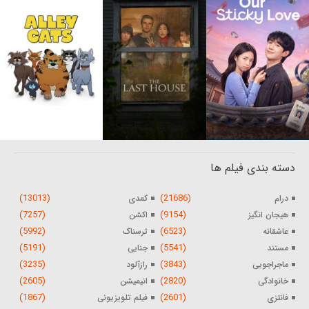
دسته بندی فیلم ها
(13013)
(21686)
درام
کمدی
(7257)
(9154)
هیجان انگیز
اکشن
(5992)
(6523)
عاشقانه
ترسناک
(5191)
(5541)
مستند
جنایی
(3235)
(3843)
ماجراجویی
رازآلود
(2605)
(2820)
خانوادگی
انیمیشن
(1867)
(2601)
فانتزی
فیلم تلویزیونی