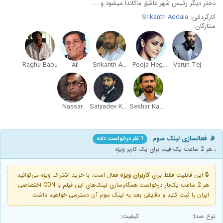
دختر دیگر رئیس شهر عاشق ماکاندا میشود و ...
کارگردانی:
Srikanth Addala
ستارگان:
Raghu Babu
Ali
Srikanth Addala
Pooja Hegde
Varun Tej
Nassar
Satyadev Kancharana
Sekhar Kammula
📡 فعالسازی لینک سوم
1 نفر درخواست داده
، هر 2 ساعت یک فیلم برای یک کاربر ویژه
🔒 این قابلیت فقط برای
کاربران ویژه
فعال است. با خرید اشتراک ویژه می‌توانید
هر 2 ساعت یک‌بار درخواست همگام‌سازی لینک‌های این فیلم با CDN اختصاصی
ایران را ثبت کنید و دقایقی بعد به لینک سوم آن دسترسی خواهید داشت
نوع صدا:
کیفیت: