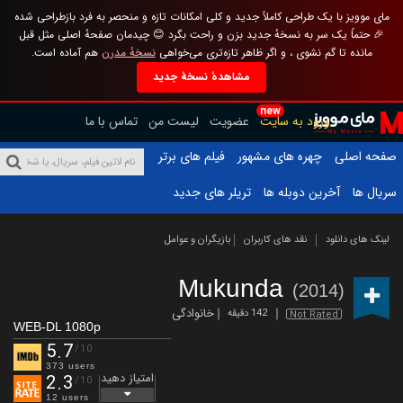
مای موویز با یک طراحی کاملاً جدید و کلی امکانات تازه و منحصر به فرد بازطراحی شده
🎉 حتماً یک سر به نسخهٔ جدید بزن و راحت بگرد 😊 چیدمان صفحهٔ اصلی مثل قبل
مانده تا گم نشوی ، و اگر ظاهر تازه‌تری می‌خواهی
نسخهٔ مدرن
هم آماده است.
مشاهدهٔ نسخهٔ جدید
new
ورود به سایت
عضویت
لیست من
تماس با ما
صفحه اصلی
چهره های مشهور
فیلم های برتر
سریال ها
آخرین دوبله ها
تریلر های جدید
لینک های دانلود
نقد های کاربران
بازیگران و عوامل
Mukunda
(2014)
خانوادگی
142 دقیقه
Not Rated
WEB-DL 1080p
5.7
/10
373 users
امتیاز دهید
2.3
/10
12 users