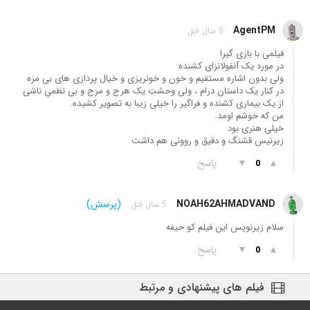
AgentPM
5 سال قبل
فیلمی با بازی گیرا
در مورد یک آنفولانزای کشنده
ولی بدون اشاره مستقیم و خون و خونریزی و خیال پردازی های بی مزه
در کنار یک داستان درام ، ولی وحشتِ یک هرج و مرج و بی نظمیِ ناشی
از یک بیماری کشنده و فراگیر را خیلی زیبا به تصویر کشیده.
من که خوشم اومد.
خیلی هنری بود
زیرنیس قشنگ و دقیق و روونی هم داشت
▲
▼
پاسخ
0
NOAH62AHMADVAND
(پرسش)
5 سال قبل
سلام زیرنویس این فیلم کو حیفه
▲
▼
پاسخ
0
فیلم های پیشنهادی و مرتبط