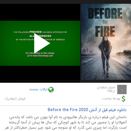
Play
Video
امتیاز منتقدان
ایالات متحده
-
از 100
-
-
بودجه ساخت:
فروش (جهانی):
دانلود فیلم قبل از آتش Before the Fire 2020
داستان این فیلم درباره ی بازیگر هالییودی به نام آوا بوون می باشد که پاندمی
آنفولانزا او را مجبور می کند تا به شهر کوچکی که سال ها پیش از آنجا گریخته
است بازگردد اما چیزی نمی گذرد که او متوجه می شود چیز بسیار خطرناکتر از هر