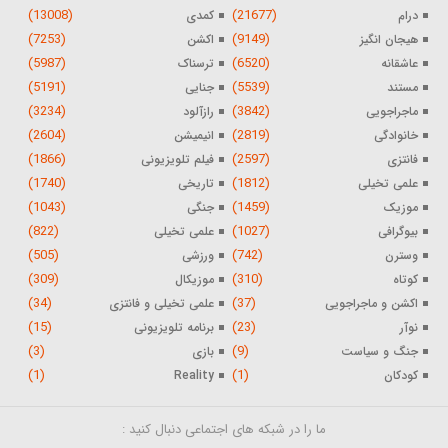
(13008)
(21677)
درام
کمدی
(7253)
(9149)
هیجان انگیز
اکشن
(5987)
(6520)
عاشقانه
ترسناک
(5191)
(5539)
مستند
جنایی
(3234)
(3842)
ماجراجویی
رازآلود
(2604)
(2819)
خانوادگی
انیمیشن
(1866)
(2597)
فانتزی
فیلم تلویزیونی
(1740)
(1812)
علمی تخیلی
تاریخی
(1043)
(1459)
موزیک
جنگی
(822)
(1027)
بیوگرافی
علمی تخیلی
(505)
(742)
وسترن
ورزشی
(309)
(310)
کوتاه
موزیکال
(34)
(37)
اکشن و ماجراجویی
علمی تخیلی و فانتزی
(15)
(23)
نوآر
برنامه تلویزیونی
(3)
(9)
جنگ و سیاست
بازی
(1)
(1)
کودکان
Reality
ما را در شبکه های اجتماعی دنبال کنید :