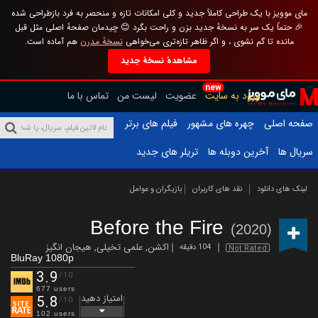
مای موویز با یک طراحی کاملاً جدید و کلی امکانات تازه و منحصر به فرد بازطراحی شده
🎉 حتماً یک سر به نسخهٔ جدید بزن و راحت بگرد 😊 چیدمان صفحهٔ اصلی مثل قبل
مانده تا گم نشوی ، و اگر ظاهر تازه‌تری می‌خواهی
نسخهٔ مدرن
هم آماده است.
مشاهدهٔ نسخهٔ جدید
new
ورود به سایت
عضویت
لیست من
تماس با ما
صفحه اصلی
چهره های مشهور
فیلم های برتر
سریال ها
آخرین دوبله ها
تریلر های جدید
لینک های دانلود
نقد های کاربران
بازیگران و عوامل
Before the Fire
(2020)
اکشن
,
علمی تخیلی
,
هیجان انگیز
104 دقیقه
Not Rated
BluRay 1080p
3.9
/10
677 users
امتیاز دهید
5.8
/10
102 users