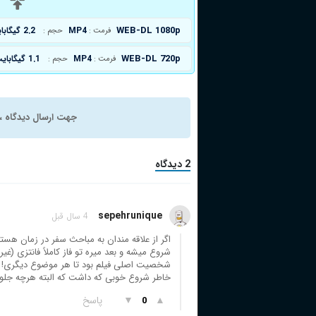
د
WEB-DL 1080p
MP4
2.2 گیگابایت
فرمت :
حجم :
WEB-DL 720p
MP4
1.1 گیگابایت
فرمت :
حجم :
جهت ارسال دیدگاه ، 
2 دیدگاه
sepehrunique
4 سال قبل
اگر از علاقه مندان به مباحث سفر در زمان هست
شروع میشه و بعد میره تو فاز کاملاً فانتزی (غ
خاطر شروع خوبی که داشت که البته هرچه جلوت
▲
▼
پاسخ
0