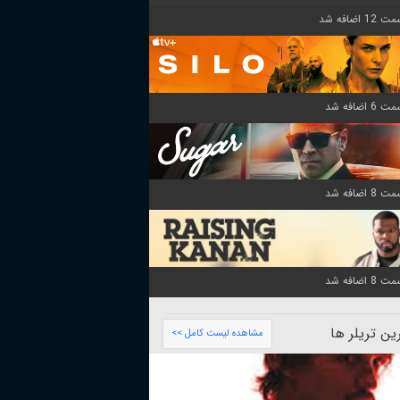
ن تریلر ها
مشاهده لیست کامل >>