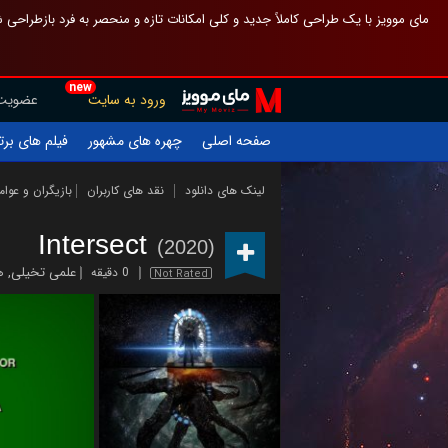
 چیدمان صفحهٔ اصلی مثل قبل مانده تا گم نشوی ، و اگر ظاهر تازه‌تری می‌خواهی
new
عضویت
ورود به سایت
یلم های برتر
چهره های مشهور
صفحه اصلی
ازیگران و عوامل
نقد های کاربران
لینک های دانلود
Intersect
(2020)
ز
,
علمی تخیلی
0 دقیقه
Not Rated