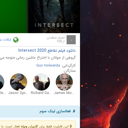
ay
deo
امتیاز منتقدان
ایالات م
-
از 100
دانلود فیلم تقاطع Intersect 2020
گروهی از جوانان با اختراع ماشین زمانی متوجه می
کارگردانی:
Gus Holwerda
ستارگان:
Abe Ruthless
Jason Spisak
Richard Dawkins
James Morrison
📡 فعالسازی لینک سوم
🔒 این قابلیت فقط برای
کاربران ویژه