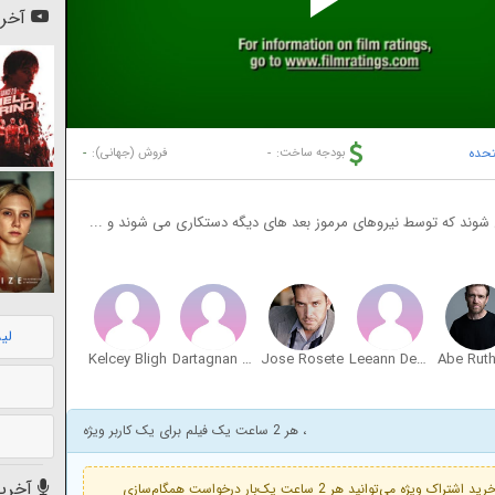
Pl
آخری
Vi
تحده
-
-
بودجه ساخت:
فروش (جهانی):
 شوند که توسط نیروهای مرموز بعد های دیگه دستکاری می شوند و ...
لی
Kelcey Bligh
Dartagnan Driscoll
Jose Rosete
Leeann Dearing
، هر 2 ساعت یک فیلم برای یک کاربر ویژه
آخرین
فعال است. با خرید اشتراک ویژه می‌توانید هر 2 ساعت یک‌بار درخواست همگام‌سازی