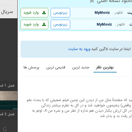
انلود نسخه اصلی
سریال 
زیرنویس
وارد شوید
MyMoviz
انکودر :
زیرنویس
وارد شوید
MyMoviz
انکودر :
ابتدا در سایت لاگین کنید
ورود به سایت
بهترین نظر
جدید ترین
قدیمی ترین
پرسش ها
فصل 1 قسمت 6 اضافه شد
ید که مطمئناً مثل من از دیدن این چنین فیلم ضعیفی که با بحث علم
یر واقعی) پشیمون خواهید شد و در کل به نظرم بیشتر زندگی
شخصیت اصلی فیلم بود تا هر موضوع دیگری! در کل ارزش یکبار دیدن هم نداره از نظر من و نمره من 4، اونم به
فصل 2 قسمت 2 اضافه شد
ر رفت بد و بدتر شد