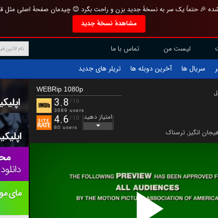
تازه و منحصر به فرد بازطراحی شده 🎉 حتماً یک سر به نسخهٔ جدید بزن و راحت بگرد 
مشاهدهٔ نسخهٔ جدید
تماس با ما
لیست من
تریلر های جدید
آخرین دوبله ها
سریال ها
ف
WEBRip 1080p
ب
3.8
/10
3089 users
امتیاز دهید
4.6
/10
80 users
ترسناک
,
هیجان انگی