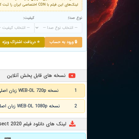
لینک‌های این فیلم با CDN اختصاصی ایران را ثبت کنید و دقایقی بعد به لینک سوم آن دسترسی خواهید داشت
نوع صدا:
کیفیت:
🔒 ورود به حساب
⭐ دریافت اشتراک ویژه
نسخه های قابل پخش آنلاین
1
نسخه WEB-DL 720p زبان اصلی و
2
نسخه WEB-DL 1080p زبان اصلی و
لینک های دانلود فیلم Intersect 2020