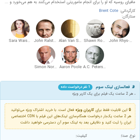
مافیای روسیه که او را برای انجام ماموریتی استخدام می‌کنند به هم می‌خورد و ...
کارگردانی:
Brent Cote
ستارگان:
Sara Waisglass
John Ralston
Alan Van Sprang
Shawn Roberts
John Rhys-Davies
Simon Northwood
Aaron Poole
A.C. Peterson
📡 فعالسازی لینک سوم
1 نفر درخواست داده
، هر 2 ساعت یک فیلم برای یک کاربر ویژه
🔒 این قابلیت فقط برای
کاربران ویژه
فعال است. با خرید اشتراک ویژه می‌توانید
هر 2 ساعت یک‌بار درخواست همگام‌سازی لینک‌های این فیلم با CDN اختصاصی
ایران را ثبت کنید و دقایقی بعد به لینک سوم آن دسترسی خواهید داشت
نوع صدا:
کیفیت: