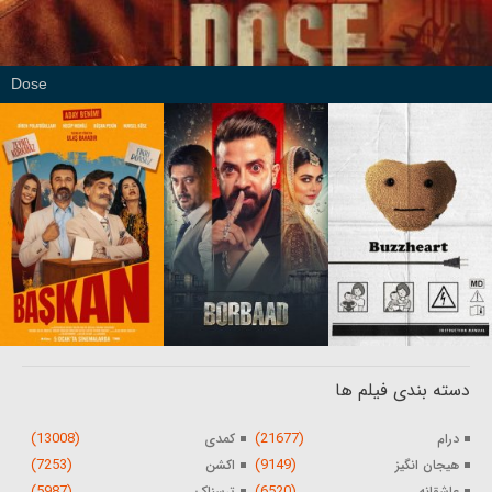
Dose
دسته بندی فیلم ها
(13008)
(21677)
درام
کمدی
(7253)
(9149)
هیجان انگیز
اکشن
(5987)
(6520)
عاشقانه
ترسناک