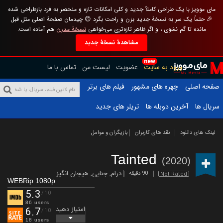
مای موویز با یک طراحی کاملاً جدید و کلی امکانات تازه و منحصر به فرد بازطراحی شده
🎉 حتماً یک سر به نسخهٔ جدید بزن و راحت بگرد 😊 چیدمان صفحهٔ اصلی مثل قبل
مانده تا گم نشوی ، و اگر ظاهر تازه‌تری می‌خواهی
نسخهٔ مدرن
هم آماده است.
مشاهدهٔ نسخهٔ جدید
new
ورود به سایت
عضویت
لیست من
تماس با ما
صفحه اصلی
چهره های مشهور
فیلم های برتر
سریال ها
آخرین دوبله ها
تریلر های جدید
لینک های دانلود
نقد های کاربران
بازیگران و عوامل
Tainted
(2020)
درام
,
جنایی
,
هیجان انگیز
90 دقیقه
Not Rated
WEBRip 1080p
5.3
/10
86 users
امتیاز دهید
6.7
/10
18 users