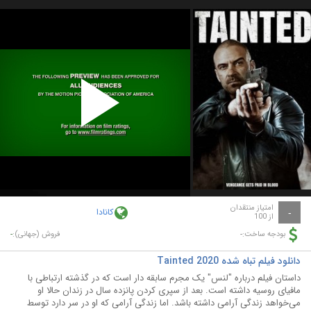
Play
Video
امتیاز منتقدان
کانادا
-
از 100
-
-
بودجه ساخت:
فروش (جهانی):
دانلود فیلم تباه شده Tainted 2020
داستان فیلم درباره "لنس" یک مجرم سابقه دار است که در گذشته ارتباطی با
مافیای روسیه داشته است. بعد از سپری کردن پانزده سال در زندان حالا او
می‌خواهد زندگی آرامی داشته باشد. اما زندگی آرامی که او در سر دارد توسط