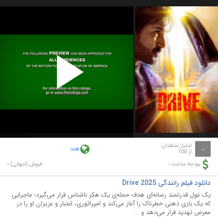
Play
Video
امتیاز منتقدان
هند
-
از 100
-
-
بودجه ساخت:
فروش (جهانی):
دانلود فیلم رانندگی Drive 2025
یک غول قدرتمند رسانه‌ای هدف حمله‌ی یک هکر ناشناس قرار می‌گیرد؛ ماجرایی
که یک بازی ذهنی خطرناک را آغاز می‌کند و امپراتوری، اعتبار و عزیزان او را در
معرض تهدید قرار می‌دهد و ...