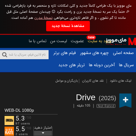
مای موویز با یک طراحی کاملاً جدید و کلی امکانات تازه و منحصر به فرد بازطراحی شده
🎉 حتماً یک سر به نسخهٔ جدید بزن و راحت بگرد 😊 چیدمان صفحهٔ اصلی مثل قبل
مانده تا گم نشوی ، و اگر ظاهر تازه‌تری می‌خواهی
نسخهٔ مدرن
هم آماده است.
مشاهدهٔ نسخهٔ جدید
new
ورود به سایت
عضویت
لیست من
تماس با ما
صفحه اصلی
چهره های مشهور
فیلم های برتر
سریال ها
آخرین دوبله ها
تریلر های جدید
لینک های دانلود
نقد های کاربران
بازیگران و عوامل
Drive
(2025)
105 دقیقه
Not Rated
WEB-DL 1080p
5.3
/10
97 users
امتیاز دهید
5.5
/10
2 users