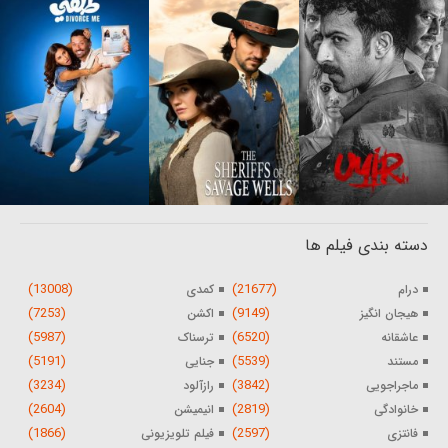
دسته بندی فیلم ها
(13008)
(21677)
درام
کمدی
(7253)
(9149)
هیجان انگیز
اکشن
(5987)
(6520)
عاشقانه
ترسناک
(5191)
(5539)
مستند
جنایی
(3234)
(3842)
ماجراجویی
رازآلود
(2604)
(2819)
خانوادگی
انیمیشن
(1866)
(2597)
فانتزی
فیلم تلویزیونی