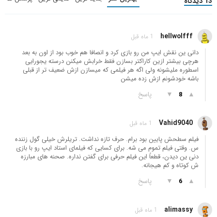
13 دیدگاه
hellwolfff
1 ماه قبل
دانی ین نقش ایپ من رو بازی کرد و انصافا هم خوب بود از اون به بعد
هرچی بیشتر ازین کاراکتر بسازن فقط خرابش میکنن درسته یجورایی
اسطوره ملیشونه ولی اگه هر فیلمی که میسازن ازش ضعیف تر از قبلی
باشه خودشونم ازش زده میشن
▲
▼
پاسخ
8
Vahid9040
1 ماه قبل
فیلم سطحش پایین بود برام. حرف تازه نداشت. تریلرش خیلی گول زننده
س. وقتی فیلم تموم می شه. برای کسایی که فیلمای استاد ایپ رو با بازی
دنی ین دیدن، قطعاً این فیلم حرفی برای گفتن نداره. صحنه های مبارزه
ش کوتاه و کم هیجانه.
▲
▼
پاسخ
6
alimassy
1 ماه قبل