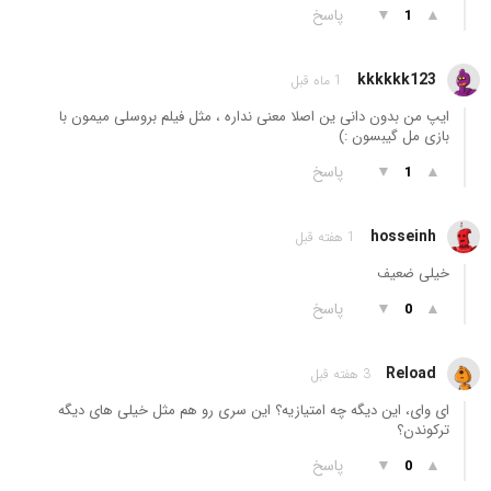
▲
▼
پاسخ
1
kkkkkk123
1 ماه قبل
ایپ من بدون دانی ین اصلا معنی نداره ، مثل فیلم بروسلی میمون با
بازی مل گیبسون :)
▲
▼
پاسخ
1
hosseinh
1 هفته قبل
خیلی ضعیف
▲
▼
پاسخ
0
Reload
3 هفته قبل
ای وای، این دیگه چه امتیازیه؟ این سری رو هم مثل خیلی های دیگه
ترکوندن؟
▲
▼
پاسخ
0