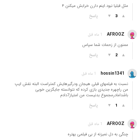
مثل قبلیا نبود.اینم دارن خرابش میکنن ۴
▲
▼
پاسخ
3
AFROOZ
1 ماه قبل
ممنون از زحمات شما سپاس
▲
▼
پاسخ
2
hossin1341
1 ماه قبل
نسبت به فیلمهای قبلی هیجان ودرگیرهایش کمتراست البته نقش ایپ
من راچهره جدیدی بازی کرده که نتوانسته جایگزین خوبی
باشدامادرمجموع بدنیست من امتیاز7دادم
▲
▼
پاسخ
1
AFROOZ
1 ماه قبل
چنگی به دل نمیزنه از بی فیلمی بهتره