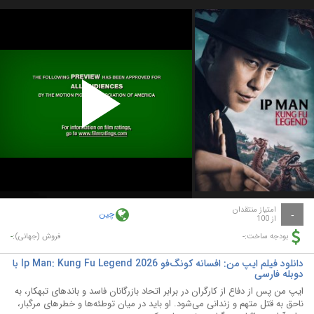
Play
Video
امتیاز منتقدان
چین
-
از 100
-
-
بودجه ساخت:
فروش (جهانی):
دانلود فیلم ایپ من: افسانه کونگ‌فو Ip Man: Kung Fu Legend 2026 با
دوبله فارسی
ایپ من پس از دفاع از کارگران در برابر اتحاد بازرگانان فاسد و باندهای تبهکار، به
ناحق به قتل متهم و زندانی می‌شود. او باید در میان توطئه‌ها و خطرهای مرگبار،