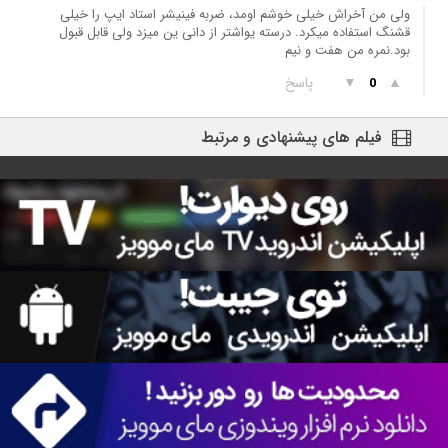
ولی من آخراش خیلی خوشم اومد، ضربه فینیشر استاد ایپ را خیلی
قشنگ استفاده میکرد. درسته یواشتر از دانی ین میزد ولی قابل قبول
بود.نمره من هفت و نیم
▲
▼
پاسخ
0
فیلم های پیشنهادی و مرتبط