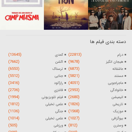
دسته بندی فیلم ها
(13645)
(22813)
درام
کمدی
(7662)
(9678)
هیجان انگیز
اکشن
(6553)
(6873)
عاشقانه
ترسناک
(5512)
(5821)
مستند
جنایی
(3416)
(4051)
ماجراجویی
رازآلود
(2736)
(2953)
خانوادگی
فانتزی
(1994)
(2680)
انیمیشن
فیلم تلویزیونی
(1812)
(1826)
تاریخی
علمی تخیلی
(1136)
(1568)
موزیک
جنگی
(1014)
(1027)
بیوگرافی
علمی تخیلی
(505)
(812)
وسترن
ورزشی