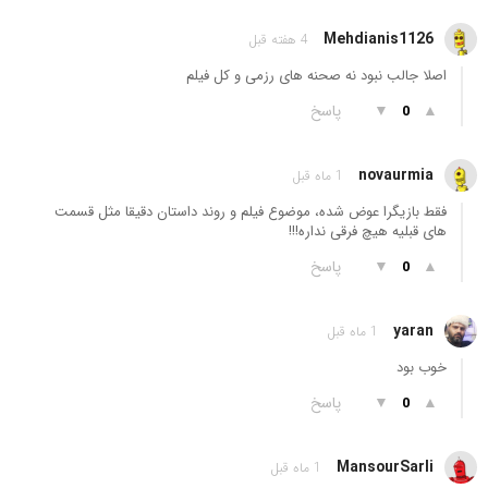
Mehdianis1126
4 هفته قبل
اصلا جالب نبود نه صحنه های رزمی و کل فیلم
▲
▼
پاسخ
0
novaurmia
1 ماه قبل
فقط بازیگرا عوض شده، موضوع فیلم و روند داستان دقیقا مثل قسمت
های قبلیه هیچ فرقی نداره!!!
▲
▼
پاسخ
0
yaran
1 ماه قبل
خوب بود
▲
▼
پاسخ
0
MansourSarli
1 ماه قبل