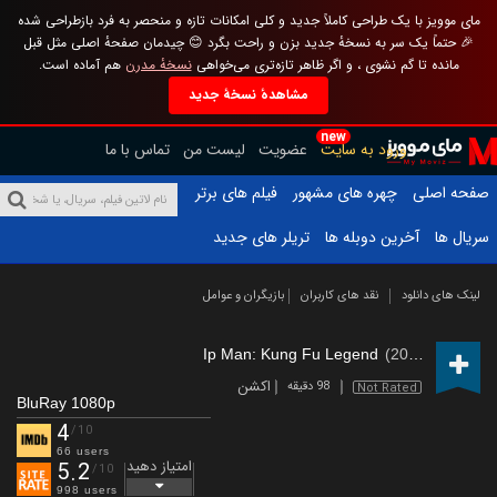
مای موویز با یک طراحی کاملاً جدید و کلی امکانات تازه و منحصر به فرد بازطراحی شده
🎉 حتماً یک سر به نسخهٔ جدید بزن و راحت بگرد 😊 چیدمان صفحهٔ اصلی مثل قبل
مانده تا گم نشوی ، و اگر ظاهر تازه‌تری می‌خواهی
نسخهٔ مدرن
هم آماده است.
مشاهدهٔ نسخهٔ جدید
new
ورود به سایت
عضویت
لیست من
تماس با ما
صفحه اصلی
چهره های مشهور
فیلم های برتر
سریال ها
آخرین دوبله ها
تریلر های جدید
لینک های دانلود
نقد های کاربران
بازیگران و عوامل
Ip Man: Kung Fu Legend
(2026)
اکشن
98 دقیقه
Not Rated
BluRay 1080p
4
/10
66 users
امتیاز دهید
5.2
/10
998 users