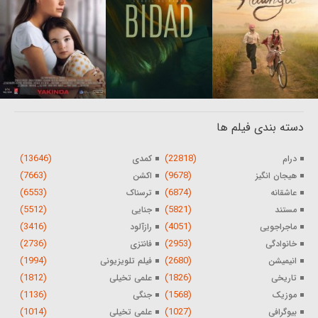
دسته بندی فیلم ها
(13646)
(22818)
درام
کمدی
(7663)
(9678)
هیجان انگیز
اکشن
(6553)
(6874)
عاشقانه
ترسناک
(5512)
(5821)
مستند
جنایی
(3416)
(4051)
ماجراجویی
رازآلود
(2736)
(2953)
خانوادگی
فانتزی
(1994)
(2680)
انیمیشن
فیلم تلویزیونی
(1812)
(1826)
تاریخی
علمی تخیلی
(1136)
(1568)
موزیک
جنگی
(1014)
(1027)
بیوگرافی
علمی تخیلی