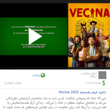
Play
Video
امتیاز منتقدان
رومانی
-
از 100
-
-
بودجه ساخت:
فروش (جهانی):
دانلود فیلم همسایه Vecina 2025
زنی 55 ساله که وسواس شکایت کردن دارد به یک ساختمان آپارتمانی نقل‌مکان
می‌کند و تقاضای سکوت مطلق در خانه را می‌کند. زندگی آرام همسایه‌هایش به
هم می‌ریزد، و آن‌ها باید برای مقاومت در برابر قوانین غیرمنطقی او متحد شوند تا