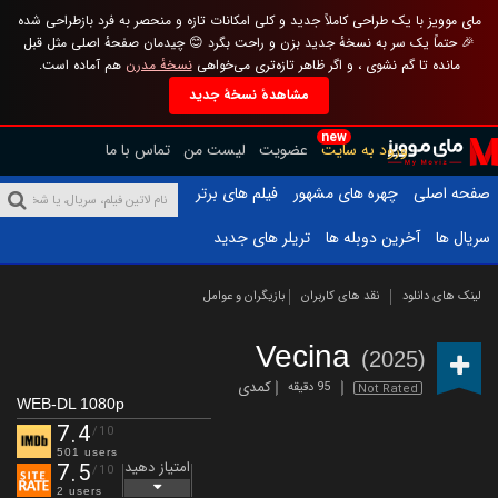
مای موویز با یک طراحی کاملاً جدید و کلی امکانات تازه و منحصر به فرد بازطراحی شده
🎉 حتماً یک سر به نسخهٔ جدید بزن و راحت بگرد 😊 چیدمان صفحهٔ اصلی مثل قبل
مانده تا گم نشوی ، و اگر ظاهر تازه‌تری می‌خواهی
نسخهٔ مدرن
هم آماده است.
مشاهدهٔ نسخهٔ جدید
new
ورود به سایت
عضویت
لیست من
تماس با ما
صفحه اصلی
چهره های مشهور
فیلم های برتر
سریال ها
آخرین دوبله ها
تریلر های جدید
لینک های دانلود
نقد های کاربران
بازیگران و عوامل
Vecina
(2025)
کمدی
95 دقیقه
Not Rated
WEB-DL 1080p
7.4
/10
501 users
امتیاز دهید
7.5
/10
2 users