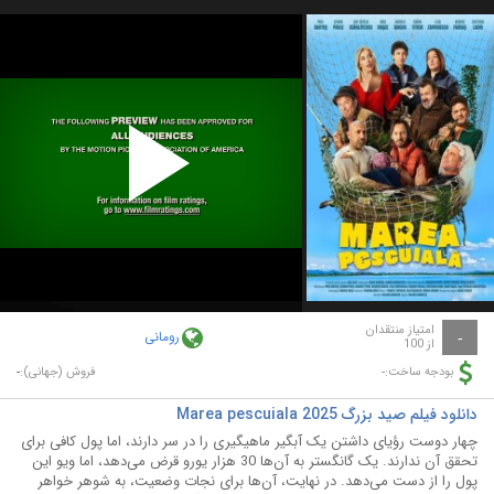
Play
Video
امتیاز منتقدان
رومانی
-
از 100
-
-
بودجه ساخت:
فروش (جهانی):
دانلود فیلم صید بزرگ Marea pescuiala 2025
چهار دوست رؤیای داشتن یک آبگیر ماهیگیری را در سر دارند، اما پول کافی برای
تحقق آن ندارند. یک گانگستر به آن‌ها 30 هزار یورو قرض می‌دهد، اما ویو این
پول را از دست می‌دهد. در نهایت، آن‌ها برای نجات وضعیت، به شوهر خواهر