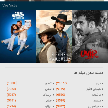
Vae Victis
دسته بندی فیلم ها
(13008)
(21677)
درام
کمدی
(7253)
(9149)
هیجان انگیز
اکشن
(5987)
(6520)
عاشقانه
ترسناک
(5191)
(5539)
مستند
جنایی
(3234)
(3842)
ماجراجویی
رازآلود