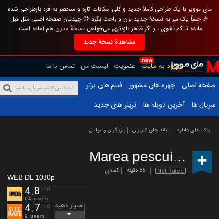
مای موویز با یک طراحی کاملاً جدید و کلی امکانات تازه و منحصر به فرد بازطراحی شده
🎉 حتماً یک سر به نسخهٔ جدید بزن و راحت بگرد 😊 چیدمان صفحهٔ اصلی مثل قبل
مانده تا گم نشوی ، و اگر ظاهر تازه‌تری می‌خواهی
نسخهٔ مدرن
هم آماده است.
مشاهدهٔ نسخهٔ جدید
new
ورود به سایت
عضویت
لیست من
تماس با ما
صفحه اصلی
چهره های مشهور
فیلم های برتر
سریال ها
آخرین دوبله ها
تریلر های جدید
لینک های دانلود
نقد های کاربران
بازیگران و عوامل
Marea pescuiala
(202
کمدی
85 دقیقه
Not Rated
WEB-DL 1080p
4.8
/10
64 users
امتیاز دهید
4.7
/10
9 users