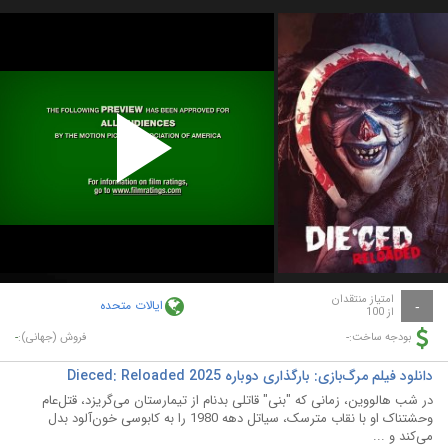
Play
Video
امتیاز منتقدان
ایالات متحده
-
از 100
-
-
بودجه ساخت:
فروش (جهانی):
دانلود فیلم مرگ‌بازی: بارگذاری دوباره Dieced: Reloaded 2025
در شب هالووین، زمانی که "بنی" قاتلی بدنام از تیمارستان می‌گریزد، قتل‌عام
وحشتناک او با نقاب مترسک، سیاتل دهه 1980 را به کابوسی خون‌آلود بدل
می‌کند و ...