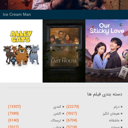
Ice Cream Man
دسته بندی فیلم ها
(13307)
(22270)
درام
کمدی
(7389)
(9327)
هیجان انگیز
اکشن
(6140)
(6704)
عاشقانه
ترسناک
(5327)
(5718)
مستند
جنایی