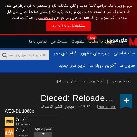
مای موویز با یک طراحی کاملاً جدید و کلی امکانات تازه و منحصر به فرد بازطراحی شده
🎉 حتماً یک سر به نسخهٔ جدید بزن و راحت بگرد 😊 چیدمان صفحهٔ اصلی مثل قبل
مانده تا گم نشوی ، و اگر ظاهر تازه‌تری می‌خواهی
نسخهٔ مدرن
هم آماده است.
مشاهدهٔ نسخهٔ جدید
new
ورود به سایت
عضویت
لیست من
تماس با ما
صفحه اصلی
چهره های مشهور
فیلم های برتر
سریال ها
آخرین دوبله ها
تریلر های جدید
لینک های دانلود
نقد های کاربران
بازیگران و عوامل
Dieced: Reloaded
(2025)
هیجان انگیز
,
ترسناک
81 دقیقه
Not Rated
WEB-DL 1080p
5.7
/10
77 users
امتیاز دهید
4.7
/10
9 users