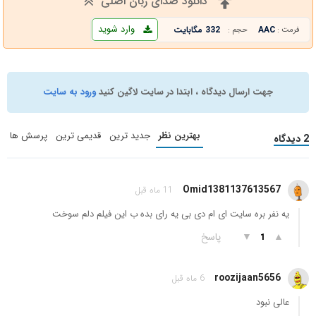
دانلود صدای زبان اصلی
وارد شوید
AAC
332 مگابایت
فرمت :
حجم :
جهت ارسال دیدگاه ، ابتدا در سایت لاگین کنید
ورود به سایت
بهترین نظر
جدید ترین
قدیمی ترین
پرسش ها
2 دیدگاه
Omid1381137613567
11 ماه قبل
یه نفر بره سایت ای ام دی بی یه رای بده ب این فیلم دلم سوخت
▲
▼
پاسخ
1
roozijaan5656
6 ماه قبل
عالی نبود