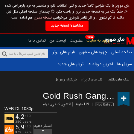
مای موویز با یک طراحی کاملاً جدید و کلی امکانات تازه و منحصر به فرد بازطراحی شده
🎉 حتماً یک سر به نسخهٔ جدید بزن و راحت بگرد 😊 چیدمان صفحهٔ اصلی مثل قبل
مانده تا گم نشوی ، و اگر ظاهر تازه‌تری می‌خواهی
نسخهٔ مدرن
هم آماده است.
مشاهدهٔ نسخهٔ جدید
new
ورود به سایت
عضویت
لیست من
تماس با ما
صفحه اصلی
چهره های مشهور
فیلم های برتر
سریال ها
آخرین دوبله ها
تریلر های جدید
لینک های دانلود
نقد های کاربران
بازیگران و عوامل
Gold Rush Gang
(2025)
اکشن
,
کمدی
,
درام
119 دقیقه
Not Rated
WEB-DL 1080p
4.2
/10
350 users
امتیاز دهید
5.9
/10
379 users