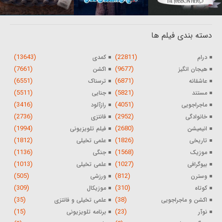
دسته بندی فیلم ها
(13643)
(22811)
درام
کمدی
(7661)
(9677)
هیجان انگیز
اکشن
(6551)
(6871)
عاشقانه
ترسناک
(5511)
(5821)
مستند
جنایی
(3416)
(4051)
ماجراجویی
رازآلود
(2736)
(2952)
خانوادگی
فانتزی
(1994)
(2680)
انیمیشن
فیلم تلویزیونی
(1812)
(1826)
تاریخی
علمی تخیلی
(1136)
(1568)
موزیک
جنگی
(1013)
(1027)
بیوگرافی
علمی تخیلی
(505)
(812)
وسترن
ورزشی
(309)
(310)
کوتاه
موزیکال
(35)
(38)
اکشن و ماجراجویی
علمی تخیلی و فانتزی
(15)
(23)
نوآر
برنامه تلویزیونی