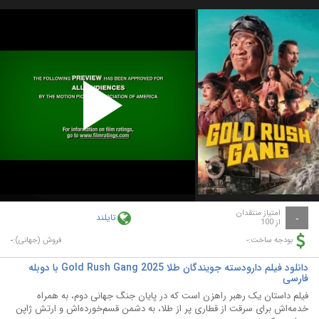
Play
Video
امتیاز منتقدان
تایلند
-
از 100
-
-
بودجه ساخت:
فروش (جهانی):
دانلود فیلم دارودسته جویندگان طلا Gold Rush Gang 2025 با دوبله
فارسی
فیلم داستان یک رهبر راهزن است که در پایان جنگ جهانی دوم، به همراه
خدمه‌اش برای سرقت از قطاری پر از طلا، به دشمن قسم‌خورده‌اش و ارتش ژاپن