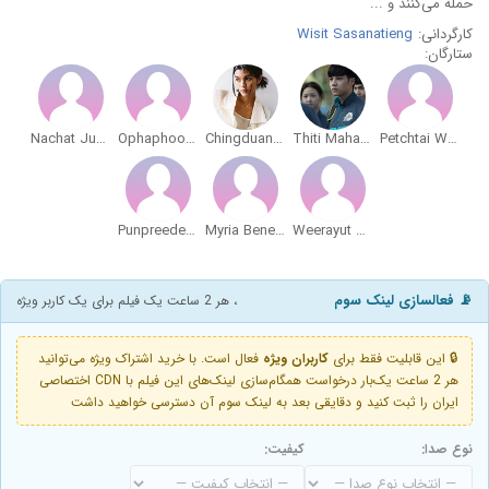
حمله می‌کنند و ...
کارگردانی:
Wisit Sasanatieng
ستارگان:
Nachat Juntapun
Ophaphoom Chitapan
Chingduang Duijkers
Thiti Mahayotaruk
Petchtai Wongkamlao
Punpreedee Khumprom Rodsaward
Myria Benedetti
Weerayut Nancha
📡 فعالسازی لینک سوم
، هر 2 ساعت یک فیلم برای یک کاربر ویژه
🔒 این قابلیت فقط برای
کاربران ویژه
فعال است. با خرید اشتراک ویژه می‌توانید
هر 2 ساعت یک‌بار درخواست همگام‌سازی لینک‌های این فیلم با CDN اختصاصی
ایران را ثبت کنید و دقایقی بعد به لینک سوم آن دسترسی خواهید داشت
نوع صدا:
کیفیت: