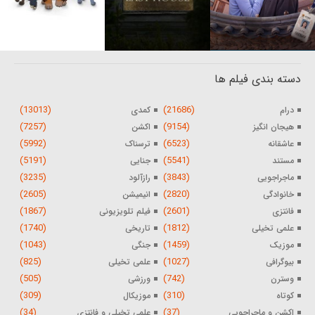
دسته بندی فیلم ها
(13013)
(21686)
درام
کمدی
(7257)
(9154)
هیجان انگیز
اکشن
(5992)
(6523)
عاشقانه
ترسناک
(5191)
(5541)
مستند
جنایی
(3235)
(3843)
ماجراجویی
رازآلود
(2605)
(2820)
خانوادگی
انیمیشن
(1867)
(2601)
فانتزی
فیلم تلویزیونی
(1740)
(1812)
علمی تخیلی
تاریخی
(1043)
(1459)
موزیک
جنگی
(825)
(1027)
بیوگرافی
علمی تخیلی
(505)
(742)
وسترن
ورزشی
(309)
(310)
کوتاه
موزیکال
(34)
(37)
اکشن و ماجراجویی
علمی تخیلی و فانتزی