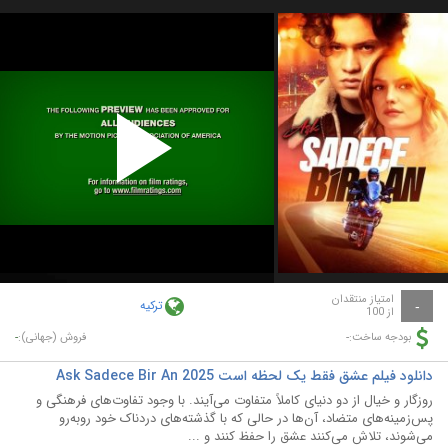
Play
Video
امتیاز منتقدان
ترکیه
-
از 100
-
-
بودجه ساخت:
فروش (جهانی):
دانلود فیلم عشق فقط یک لحظه است Ask Sadece Bir An 2025
روزگار و خیال از دو دنیای کاملاً متفاوت می‌آیند. با وجود تفاوت‌های فرهنگی و
پس‌زمینه‌های متضاد، آن‌ها در حالی که با گذشته‌های دردناک خود روبه‌رو
می‌شوند، تلاش می‌کنند عشق را حفظ کنند و ...