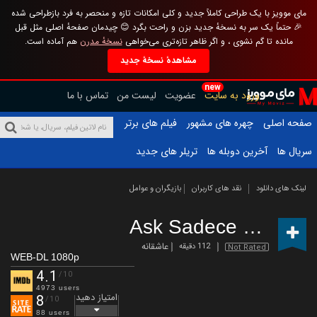
مای موویز با یک طراحی کاملاً جدید و کلی امکانات تازه و منحصر به فرد بازطراحی شده
🎉 حتماً یک سر به نسخهٔ جدید بزن و راحت بگرد 😊 چیدمان صفحهٔ اصلی مثل قبل
مانده تا گم نشوی ، و اگر ظاهر تازه‌تری می‌خواهی
نسخهٔ مدرن
هم آماده است.
مشاهدهٔ نسخهٔ جدید
new
ورود به سایت
عضویت
لیست من
تماس با ما
صفحه اصلی
چهره های مشهور
فیلم های برتر
سریال ها
آخرین دوبله ها
تریلر های جدید
لینک های دانلود
نقد های کاربران
بازیگران و عوامل
Ask Sadece Bir An
(2
عاشقانه
112 دقیقه
Not Rated
WEB-DL 1080p
4.1
/10
4973 users
امتیاز دهید
8
/10
88 users