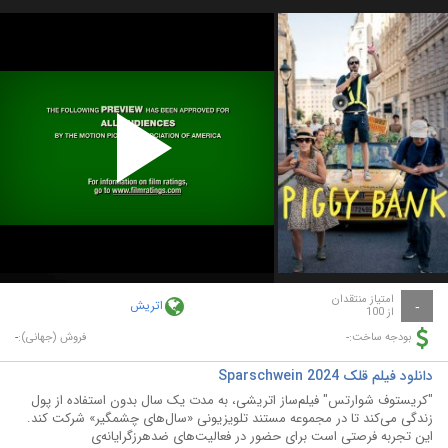
Play
Video
امتیاز منتقدان
اتریش
-
از 100
-
-
بودجه ساخت:
فروش (جهانی):
دانلود فیلم قلک Sparschwein 2024
"کریستوف شوارتس" فیلم‌ساز اتریشی، به مدت یک سال بدون استفاده از پول
زندگی می‌کند تا در مجموعه مستند تلویزیونی «سال‌های چشمگیر» شرکت کند.
این تجربه فرصتی است برای حضور در فعالیت‌های ضدهرزگرایانه‌ی