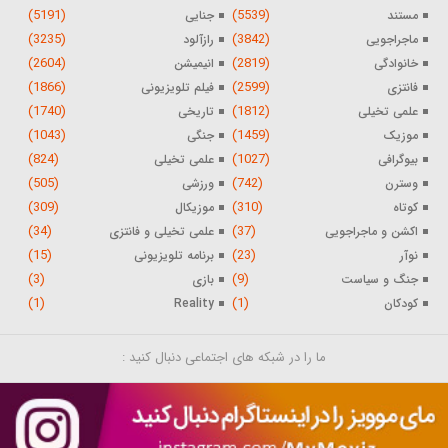
(5191)
(5539)
مستند
جنایی
(3235)
(3842)
ماجراجویی
رازآلود
(2604)
(2819)
خانوادگی
انیمیشن
(1866)
(2599)
فانتزی
فیلم تلویزیونی
(1740)
(1812)
علمی تخیلی
تاریخی
(1043)
(1459)
موزیک
جنگی
(824)
(1027)
بیوگرافی
علمی تخیلی
(505)
(742)
وسترن
ورزشی
(309)
(310)
کوتاه
موزیکال
(34)
(37)
اکشن و ماجراجویی
علمی تخیلی و فانتزی
(15)
(23)
نوآر
برنامه تلویزیونی
(3)
(9)
جنگ و سیاست
بازی
(1)
(1)
کودکان
Reality
ما را در شبکه های اجتماعی دنبال کنید :