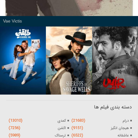
Vae Victis
دسته بندی فیلم ها
(13010)
(21683)
درام
کمدی
(7256)
(9151)
هیجان انگیز
اکشن
(5989)
(6522)
عاشقانه
ترسناک