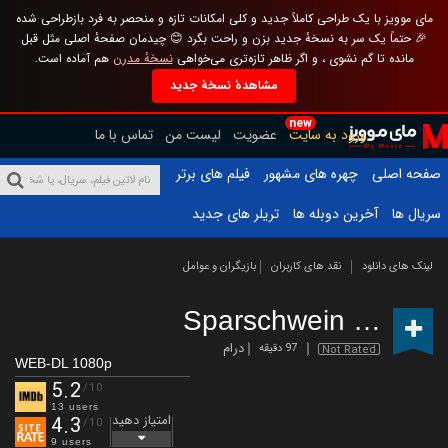
مای موویز با یک طراحی کاملاً جدید و کلی امکانات تازه و منحصر به فرد بازطراحی شده
🎉 حتماً یک سر به نسخهٔ جدید بزن و راحت بگرد 😊 چیدمان صفحهٔ اصلی مثل قبل
مانده تا گم نشوی ، و اگر ظاهر تازه‌تری می‌خواهی
نسخهٔ مدرن
هم آماده است.
مشاهدهٔ نسخهٔ جدید
new
ورود به سایت
عضویت
لیست من
تماس با ما
صفحه اصلی
چهره های مشهور
فیلم های برتر
سریال ها
آخرین دوبله ها
تریلر های جدید
لینک های دانلود
نقد های کاربران
بازیگران و عوامل
Sparschwein
(2024)
درام
97 دقیقه
Not Rated
WEB-DL 1080p
5.2
/10
13 users
امتیاز دهید
4.3
/10
9 users