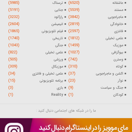
(5985)
(6520)
عاشقانه
ترسناک
(5191)
(5539)
مستند
جنایی
(3232)
(3842)
ماجراجویی
رازآلود
(2604)
(2819)
خانوادگی
انیمیشن
(1865)
(2597)
فانتزی
فیلم تلویزیونی
(1740)
(1812)
علمی تخیلی
تاریخی
(1043)
(1459)
موزیک
جنگی
(822)
(1027)
بیوگرافی
علمی تخیلی
(505)
(742)
وسترن
ورزشی
(309)
(310)
کوتاه
موزیکال
(34)
(37)
اکشن و ماجراجویی
علمی تخیلی و فانتزی
(15)
(23)
نوآر
برنامه تلویزیونی
(3)
(9)
جنگ و سیاست
بازی
(1)
(1)
کودکان
Reality
ما را در شبکه های اجتماعی دنبال کنید :