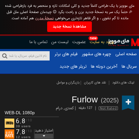
مای موویز با یک طراحی کاملاً جدید و کلی امکانات تازه و منحصر به فرد بازطراحی شده
🎉 حتماً یک سر به نسخهٔ جدید بزن و راحت بگرد 😊 چیدمان صفحهٔ اصلی مثل قبل
مانده تا گم نشوی ، و اگر ظاهر تازه‌تری می‌خواهی
نسخهٔ مدرن
هم آماده است.
مشاهدهٔ نسخهٔ جدید
new
ورود به سایت
عضویت
لیست من
تماس با ما
صفحه اصلی
چهره های مشهور
فیلم های برتر
سریال ها
آخرین دوبله ها
تریلر های جدید
لینک های دانلود
نقد های کاربران
بازیگران و عوامل
Furlow
(2025)
کمدی
,
درام
127 دقیقه
Not Rated
WEB-DL 1080p
6.8
/10
39 users
امتیاز دهید
7.8
/10
12 users