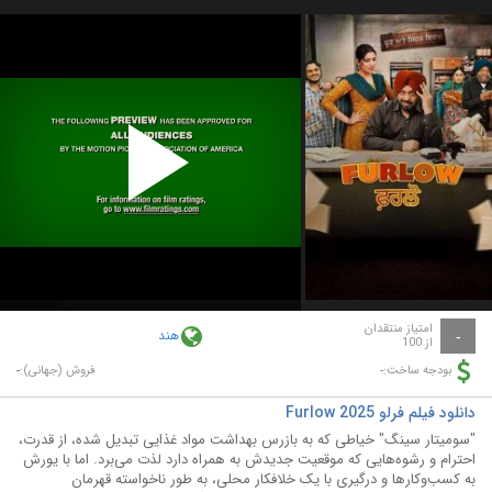
Play
Video
امتیاز منتقدان
هند
-
از 100
-
-
بودجه ساخت:
فروش (جهانی):
دانلود فیلم فرلو Furlow 2025
"سومیتار سینگ" خیاطی که به بازرس بهداشت مواد غذایی تبدیل شده، از قدرت،
احترام و رشوه‌هایی که موقعیت جدیدش به همراه دارد لذت می‌برد. اما با یورش
به کسب‌وکارها و درگیری با یک خلافکار محلی، به طور ناخواسته قهرمان