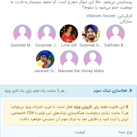
روستاییان می‌شود. حالا این سوال مطرح است: آیا صعود سومیتار به قدرت به
موفقیت ختم می‌شود یا سقوط؟
کارگردانی:
Viikkram Groverr
ستارگان:
Gurinder Makna
Sonpreet Jawanda
Love Gill
Gurpreet Ghuggi
Sukhdev Barnala
Jaswant Singh Rathore
Manveer Rai
Honey Mattu
📡 فعالسازی لینک سوم
، هر 2 ساعت یک فیلم برای یک کاربر ویژه
🔒 این قابلیت فقط برای
کاربران ویژه
فعال است. با خرید اشتراک ویژه می‌توانید
هر 2 ساعت یک‌بار درخواست همگام‌سازی لینک‌های این فیلم با CDN اختصاصی
ایران را ثبت کنید و دقایقی بعد به لینک سوم آن دسترسی خواهید داشت
نوع صدا:
کیفیت: