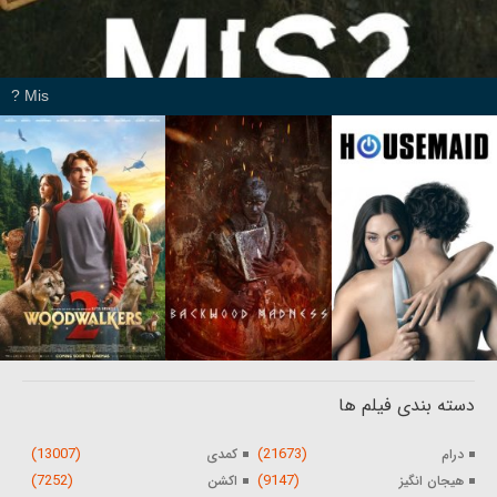
Mis ?
دسته بندی فیلم ها
(13007)
(21673)
درام
کمدی
(7252)
(9147)
هیجان انگیز
اکشن