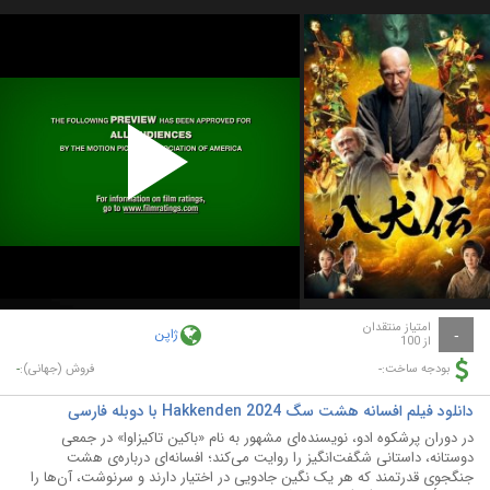
Play
Video
امتیاز منتقدان
ژاپن
-
از 100
-
-
بودجه ساخت:
فروش (جهانی):
دانلود فیلم افسانه هشت سگ Hakkenden 2024 با دوبله فارسی
در دوران پرشکوه ادو، نویسنده‌ای مشهور به نام «باکین تاکیزاوا» در جمعی
دوستانه، داستانی شگفت‌انگیز را روایت می‌کند؛ افسانه‌ای درباره‌ی هشت
جنگجوی قدرتمند که هر یک نگین جادویی در اختیار دارند و سرنوشت، آن‌ها را