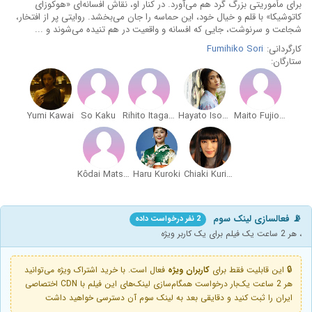
برای مأموریتی بزرگ گرد هم می‌آورد. در کنار او، نقاش افسانه‌ای «هوکوزای
کاتوشیکا» با قلم و خیال خود، این حماسه را جان می‌بخشد. روایتی پر از افتخار،
شجاعت و سرنوشت، جایی که افسانه و واقعیت در هم تنیده می‌شوند و ...
کارگردانی:
Fumihiko Sori
ستارگان:
Yumi Kawai
So Kaku
Rihito Itagaki
Hayato Isomura
Maito Fujioka
Kôdai Matsuoka
Haru Kuroki
Chiaki Kuriyama
📡 فعالسازی لینک سوم
2 نفر درخواست داده
، هر 2 ساعت یک فیلم برای یک کاربر ویژه
🔒 این قابلیت فقط برای
کاربران ویژه
فعال است. با خرید اشتراک ویژه می‌توانید
هر 2 ساعت یک‌بار درخواست همگام‌سازی لینک‌های این فیلم با CDN اختصاصی
ایران را ثبت کنید و دقایقی بعد به لینک سوم آن دسترسی خواهید داشت