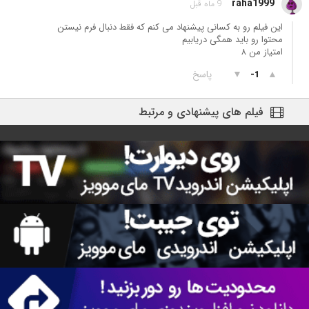
raha1999
9 ماه قبل
این فیلم رو به کسانی پیشنهاد می کنم که فقط دنبال فرم نیستن
محتوا رو بايد همگی دریابیم
امتیاز من ٨
▲
▼
پاسخ
-1
فیلم های پیشنهادی و مرتبط