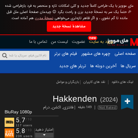
مای موویز با یک طراحی کاملاً جدید و کلی امکانات تازه و منحصر به فرد بازطراحی شده
🎉 حتماً یک سر به نسخهٔ جدید بزن و راحت بگرد 😊 چیدمان صفحهٔ اصلی مثل قبل
مانده تا گم نشوی ، و اگر ظاهر تازه‌تری می‌خواهی
نسخهٔ مدرن
هم آماده است.
مشاهدهٔ نسخهٔ جدید
new
ورود به سایت
عضویت
لیست من
تماس با ما
صفحه اصلی
چهره های مشهور
فیلم های برتر
سریال ها
آخرین دوبله ها
تریلر های جدید
لینک های دانلود
نقد های کاربران
بازیگران و عوامل
Hakkenden
(2024)
فانتزی
,
اکشن
,
درام
149 دقیقه
Not Rated
BluRay 1080p
5.7
/10
117 users
امتیاز دهید
5.8
/10
236 users