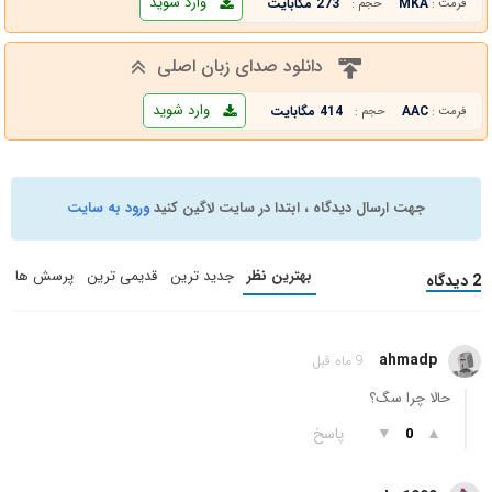
وارد شوید
MKA
273 مگابایت
فرمت :
حجم :
دانلود صدای زبان اصلی
وارد شوید
AAC
414 مگابایت
فرمت :
حجم :
جهت ارسال دیدگاه ، ابتدا در سایت لاگین کنید
ورود به سایت
بهترین نظر
جدید ترین
قدیمی ترین
پرسش ها
2 دیدگاه
ahmadp
9 ماه قبل
حالا چرا سگ؟
▲
▼
پاسخ
0