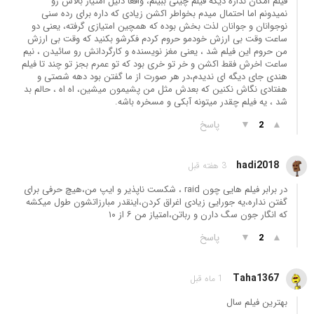
فیلم امکان نداره دیگه فیلم چینی ببینم، واقعا دلیل امتیاز بالاش رو
نمیدونم اما احتمال میدم بخواطر اکشن زیادی که داره برای رده سنی
نوجوانان و جوانان لذت بخش بوده که همچین امتیازی گرفته، یعنی دو
ساعت وقت بی ارزش خودمو حروم کردم فکرشو بکنید که وقت بی ارزش
من حروم این فیلم شد ، یعنی مغز نویسنده و کارگردانش رو سائیدن ، نیم
ساعت اخرش فقط اکشن و خر تو خری بود که تو عمرم بجز تو چند تا فیلم
هندی جای دیگه ای ندیدم،در هر صورت از ما گفتن بود دهه شصتی و
هفتادی نگاش نکنین که بعدش مثل من پشیمون میشین، اه اه ، حالم بد
شد ، یه فیلم چقدر میتونه آبکی و مسخره باشه.
▲
▼
پاسخ
2
hadi2018
3 هفته قبل
در برابر فیلم هایی چون raid ، شکست ناپذیر و ایپ من،هیچ حرفی برای
گفتن نداره،یه جورایی زیادی اغراق کردن،اینقدر مبارزاتشون طول میکشه
که انگار جون سگ دارن و رباتن،امتیاز من ۶ از ۱۰
▲
▼
پاسخ
2
Taha1367
1 ماه قبل
بهترین فیلم سال