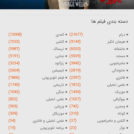
دسته بندی فیلم ها
(13008)
(21677)
درام
کمدی
(7253)
(9149)
هیجان انگیز
اکشن
(5987)
(6520)
عاشقانه
ترسناک
(5191)
(5539)
مستند
جنایی
(3234)
(3842)
ماجراجویی
رازآلود
(2604)
(2819)
خانوادگی
انیمیشن
(1866)
(2597)
فانتزی
فیلم تلویزیونی
(1740)
(1812)
علمی تخیلی
تاریخی
(1043)
(1459)
موزیک
جنگی
(822)
(1027)
بیوگرافی
علمی تخیلی
(505)
(742)
وسترن
ورزشی
(309)
(310)
کوتاه
موزیکال
(34)
(37)
اکشن و ماجراجویی
علمی تخیلی و فانتزی
(15)
(23)
نوآر
برنامه تلویزیونی