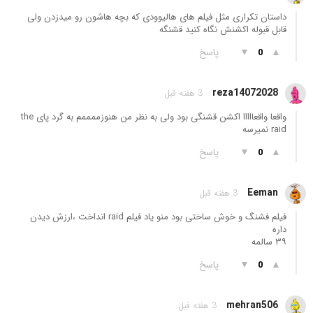
داستان تکراری مثل فیلم های هالیوودی که بچه هاشون رو میدزدن ولی
قابل قبوله اکشنش نگاه کنید قشنگه
▲
▼
پاسخ
0
reza14072028
3 هفته قبل
واقعا واقعااااا اکشن قشنگی بود ولی به نظر من هنوزممممم به گرد پای the
raid نمیرسه
▲
▼
پاسخ
0
Eeman
3 هفته قبل
فیلم فشنگ و خوش ساختی بود منو یاد فیلم raid انداخت ،ارزش دیدن
داره
۳۹ سالمه
▲
▼
پاسخ
0
mehran506
3 هفته قبل