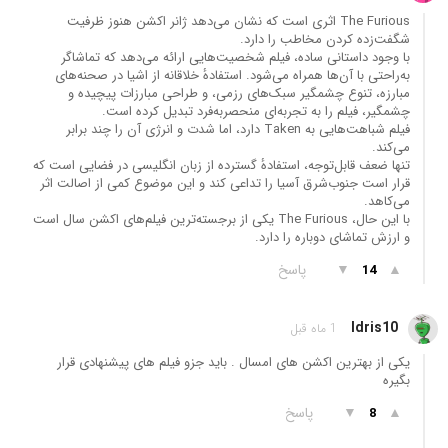
The Furious اثری است که نشان می‌دهد ژانر اکشن هنوز ظرفیت
شگفت‌زده کردن مخاطب را دارد.
با وجود داستانی ساده، فیلم شخصیت‌هایی ارائه می‌دهد که تماشاگر
به‌راحتی با آن‌ها همراه می‌شود. استفادهٔ خلاقانه از اشیا در صحنه‌های
مبارزه، تنوع چشمگیر سبک‌های رزمی، و طراحی مبارزات پیچیده و
چشمگیر، فیلم را به تجربه‌ای منحصربه‌فرد تبدیل کرده است.
فیلم شباهت‌هایی به Taken دارد، اما شدت و انرژی آن را چند برابر
می‌کند.
تنها ضعف قابل‌توجه، استفادهٔ گسترده از زبان انگلیسی در فضایی است که
قرار است جنوب‌شرق آسیا را تداعی کند و این موضوع کمی از اصالت اثر
می‌کاهد.
با این حال، The Furious یکی از برجسته‌ترین فیلم‌های اکشن سال است
و ارزش تماشای دوباره را دارد.
▲
▼
پاسخ
14
Idris10
1 ماه قبل
یکی از بهترین اکشن های امسال . باید جزو فیلم های پیشنهادی قرار
بگیره
▲
▼
پاسخ
8