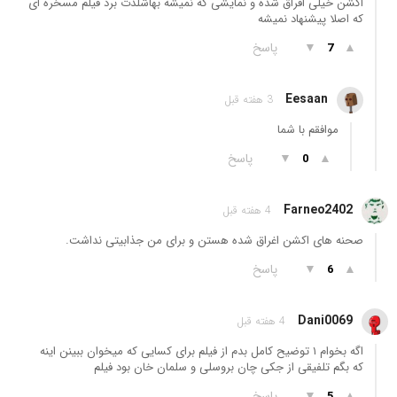
اکشن خیلی اقراق شده و نمایشی که نمیشه بهاشلذت برد فیلم مسخره ای
که اصلا پیشنهاد نمیشه
▲
▼
پاسخ
7
Eesaan
3 هفته قبل
موافقم با شما
▲
▼
پاسخ
0
Farneo2402
4 هفته قبل
صحنه های اکشن اغراق شده هستن و برای من جذابیتی نداشت.
▲
▼
پاسخ
6
Dani0069
4 هفته قبل
اگه بخوام ۱ توضیح کامل بدم از فیلم برای کسایی که میخوان ببینن اینه
که بگم تلفیقی از جکی چان بروسلی و سلمان خان بود فیلم
▲
▼
پاسخ
5