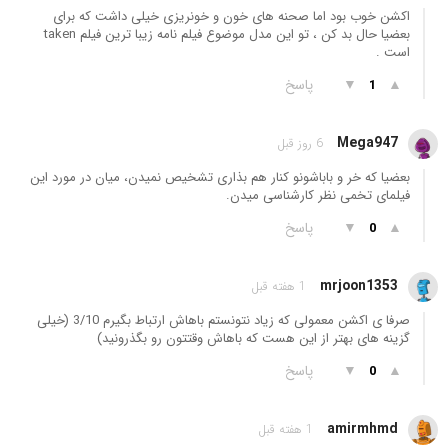
اکشن خوب بود اما صحنه های خون و خونریزی خیلی داشت که برای
بعضیا حال بد کن ، تو این مدل موضوع فیلم نامه زیبا ترین فیلم taken
است .
▲
▼
پاسخ
1
Mega947
6 روز قبل
بعضیا که خر و باباشونو کنار هم بذاری تشخیص نمیدن، میان در مورد این
فیلمای تخمی نظر کارشناسی میدن.
▲
▼
پاسخ
0
mrjoon1353
1 هفته قبل
صرفا ی اکشن معمولی که زیاد نتونستم باهاش ارتباط بگیرم 3/10 (خیلی
گزینه های بهتر از این هست که باهاش وقتتون رو بگذرونید)
▲
▼
پاسخ
0
amirmhmd
1 هفته قبل