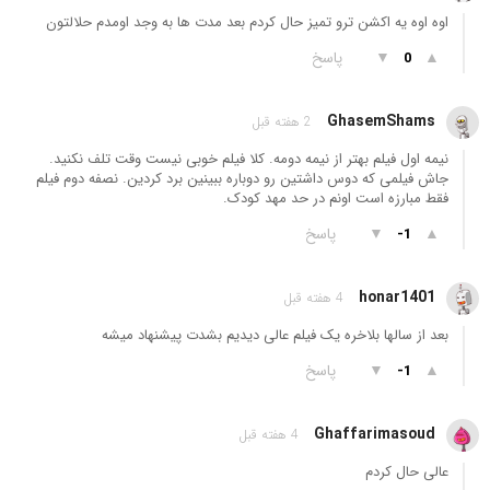
اوه اوه یه اکشن ترو تمیز حال کردم بعد مدت ها به وجد اومدم حلالتون
▲
▼
پاسخ
0
GhasemShams
2 هفته قبل
نیمه اول فیلم بهتر از نیمه دومه. کلا فیلم خوبی نیست وقت تلف نکنید.
جاش فیلمی که دوس داشتین رو دوباره ببینین برد کردین. نصفه دوم فیلم
فقط مبارزه است اونم در حد مهد کودک.
▲
▼
پاسخ
-1
honar1401
4 هفته قبل
بعد از سالها بلاخره یک فیلم عالی دیدیم بشدت پیشنهاد میشه
▲
▼
پاسخ
-1
Ghaffarimasoud
4 هفته قبل
عالی حال کردم