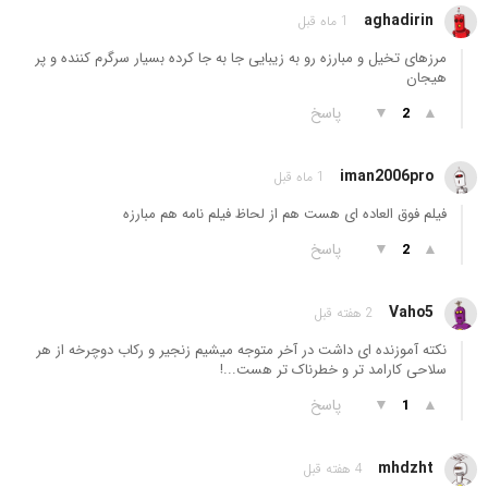
aghadirin
1 ماه قبل
مرزهای تخیل و مبارزه رو به زیبایی جا به جا کرده بسیار سرگرم کننده و پر
هیجان
▲
▼
پاسخ
2
iman2006pro
1 ماه قبل
فیلم فوق العاده ای هست هم از لحاظ فیلم نامه هم مبارزه
▲
▼
پاسخ
2
Vaho5
2 هفته قبل
نکته آموزنده ای داشت در آخر متوجه میشیم زنجیر و رکاب دوچرخه از هر
سلاحی کارامد تر و خطرناک تر هست...!
▲
▼
پاسخ
1
mhdzht
4 هفته قبل