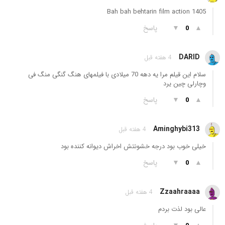
Bah bah behtarin film action 1405
▲
▼
پاسخ
0
DARID
4 هفته قبل
سلام این قیلم مرا یه دهه 70 میلادی با فیلمهای هنگ گنگی منگ فی
وچارلی چین یرد
▲
▼
پاسخ
0
Aminghybi313
4 هفته قبل
خیلی خوب بود درجه خشونتش اخراش دیوانه کننده بود
▲
▼
پاسخ
0
Zzaahraaaa
4 هفته قبل
عالی بود لذت بردم