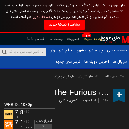
مای موویز با یک طراحی کاملاً جدید و کلی امکانات تازه و منحصر به فرد بازطراحی شده
🎉 حتماً یک سر به نسخهٔ جدید بزن و راحت بگرد 😊 چیدمان صفحهٔ اصلی مثل قبل
مانده تا گم نشوی ، و اگر ظاهر تازه‌تری می‌خواهی
نسخهٔ مدرن
هم آماده است.
مشاهدهٔ نسخهٔ جدید
new
ورود به سایت
عضویت
لیست من
تماس با ما
صفحه اصلی
چهره های مشهور
فیلم های برتر
سریال ها
آخرین دوبله ها
تریلر های جدید
لینک های دانلود
نقد های کاربران
بازیگران و عوامل
The Furious
(2026)
اکشن
,
جنایی
113 دقیقه
17+
WEB-DL 1080p
7.8
/10
8459 users
امتیاز دهید
7.1
/10
3684 users