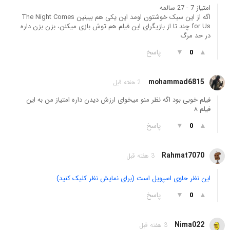
امتیاز 7 - 27 سالمه
اگه از این سبک خوشتون اومد این یکی هم ببینین The Night Comes
for Us چند تا از بازیگرای این فیلم هم توش بازی میکنن، بزن بزن داره
در حد مرگ
▲
▼
پاسخ
0
mohammad6815
2 هفته قبل
فیلم خوبی بود اگه نظر منو میخوای ارزش دیدن داره امتیاز من به این
فیلم ۸
▲
▼
پاسخ
0
Rahmat7070
3 هفته قبل
این نظر حاوی اسپویل است (برای نمایش نظر کلیک کنید)
▲
▼
پاسخ
0
Nima022
3 هفته قبل