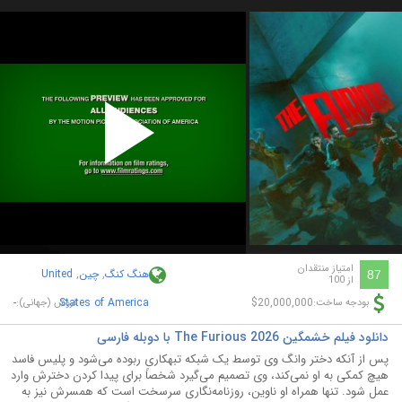
Play
Video
امتیاز منتقدان
هنگ کنگ
,
چین
,
United
87
از 100
-
States of America
$20,000,000
بودجه ساخت:
فروش (جهانی):
دانلود فیلم خشمگین The Furious 2026 با دوبله فارسی
پس از آنکه دختر وانگ وی توسط یک شبکه تبهکاری ربوده می‌شود و پلیس فاسد
هیچ کمکی به او نمی‌کند، وی تصمیم می‌گیرد شخصاً برای پیدا کردن دخترش وارد
عمل شود. تنها همراه او ناوین، روزنامه‌نگاری سرسخت است که همسرش نیز به