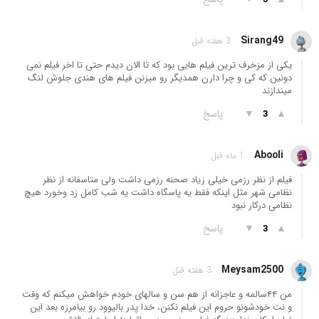
Sirang49
3 هفته قبل
یکی از مزخرف ترین فیلم هایی بود که تا الان دیدم حتی تا اخر فیلم نمی
دونین که کی و چرا دارن همدیگر رو میزنن فیلم های هندی جلوش لنگ
میندازند
▲
▼
پاسخ
3
Abooli
1 ماه قبل
فیلم از نظر رزمی خیلی زیاد صحنه رزمی داشت ولی متاسفانه از نظر
نظامی شهر مثل اینکه فقط یه پاسگاه داشت یه شب کامل زد وخورد هیچ
نظامی درکار نبود
▲
▼
پاسخ
3
Meysam2500
3 هفته قبل
من ۴۴سالمه و عاجزانه از هم سن و سالهای خودم خواهش میکنم که وقت
و نت خودشونو حروم این فیلم نکنن، خدا پدر بالیوود رو بیامرزه بعد این