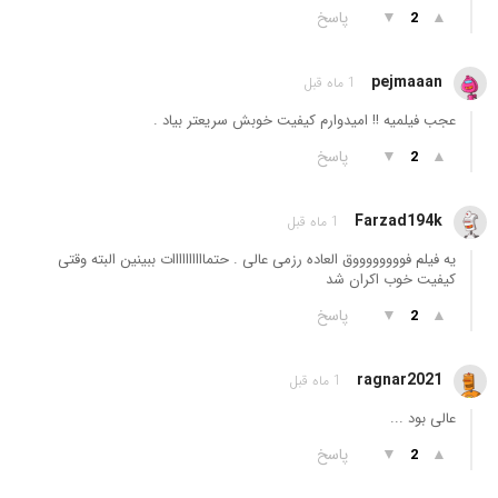
▲
▼
پاسخ
2
pejmaaan
1 ماه قبل
عجب فیلمیه !! امیدوارم کیفیت خوبش سریعتر بیاد .
▲
▼
پاسخ
2
Farzad194k
1 ماه قبل
یه فیلم فووووووووق العاده رزمی عالی . حتماااااااااات ببینین البته وقتی
کیفیت خوب اکران شد
▲
▼
پاسخ
2
ragnar2021
1 ماه قبل
عالی بود ...
▲
▼
پاسخ
2