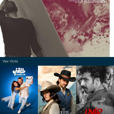
Vae Victis