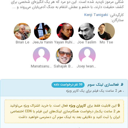
شکلی مرموز ناپدید شده است. این دو مرد که هر یک انگیزه‌ای شخصی برای
کشف حقیقت دارند، با خشم و عطش انتقام به جنگ آدم‌ربایان می‌روند و ...
کارگردانی:
Kenji Tanigaki
ستارگان:
Brian Le
JeeJa Yanin
Yayan Ruhian
Joe Taslim
Mo Tse
Manatsanun Panlertwongskul
Sahajak Boonthanakit
Joey Iwanaga
📡 فعالسازی لینک سوم
30 نفر درخواست داده
، هر 2 ساعت یک فیلم برای یک کاربر ویژه
🔒 این قابلیت فقط برای
کاربران ویژه
فعال است. با خرید اشتراک ویژه می‌توانید
هر 2 ساعت یک‌بار درخواست همگام‌سازی لینک‌های این فیلم با CDN اختصاصی
ایران را ثبت کنید و دقایقی بعد به لینک سوم آن دسترسی خواهید داشت