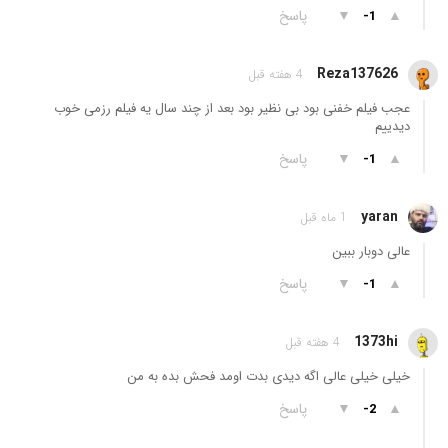
▲
▼
پاسخ
-1
Reza137626
4 هفته قبل
عجب فیلم خفنی بود بی نظیر بود بعد از چند سال یه فیلم رزمی خوب
دیدییم
▲
▼
پاسخ
-1
yaran
1 ماه قبل
عالی دوبار ببین
▲
▼
پاسخ
-1
1373hi
4 هفته قبل
خیلی خیلی عالی اگه دیدی بدت اومد فحش بده به من
▲
▼
پاسخ
-2