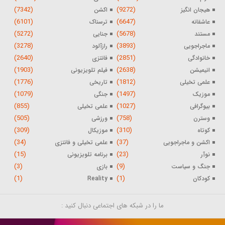
(7342)
(9272)
هیجان انگیز
اکشن
(6101)
(6647)
عاشقانه
ترسناک
(5272)
(5678)
مستند
جنایی
(3278)
(3893)
ماجراجویی
رازآلود
(2640)
(2851)
خانوادگی
فانتزی
(1903)
(2638)
انیمیشن
فیلم تلویزیونی
(1776)
(1812)
علمی تخیلی
تاریخی
(1079)
(1497)
موزیک
جنگی
(855)
(1027)
بیوگرافی
علمی تخیلی
(505)
(758)
وسترن
ورزشی
(309)
(310)
کوتاه
موزیکال
(34)
(37)
اکشن و ماجراجویی
علمی تخیلی و فانتزی
(15)
(23)
نوآر
برنامه تلویزیونی
(3)
(9)
جنگ و سیاست
بازی
(1)
(1)
کودکان
Reality
ما را در شبکه های اجتماعی دنبال کنید :