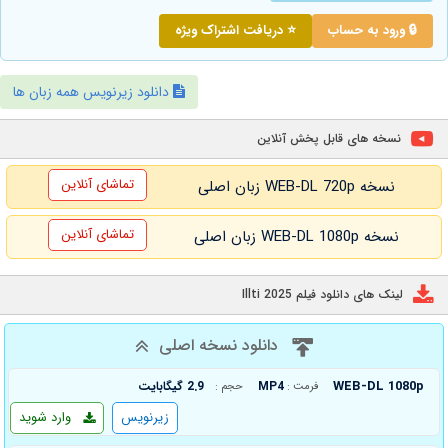
🔒 ورود به حساب
⭐ دریافت اشتراک ویژه
دانلود زیرنویس همه زبان ها
نسخه های قابل پخش آنلاین
تماشای آنلاین
نسخه WEB-DL 720p زبان اصلی
تماشای آنلاین
نسخه WEB-DL 1080p زبان اصلی
لینک های دانلود فیلم Illti 2025
دانلود نسخه اصلی
WEB-DL 1080p
MP4
2.9 گیگابایت
فرمت :
حجم :
زیرنویس
وارد شوید