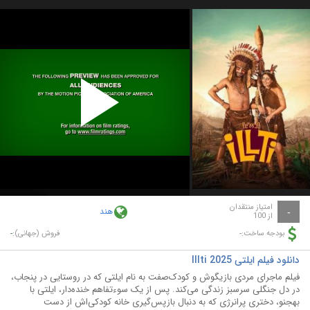
Play
Video
امتیاز منتقدان
هند
-
از 100
-
-
بودجه ساخت:
فروش (جهانی):
دانلود فیلم ایلتی Illti 2025
فیلم ماجرای مردی بازیگوش و کودک‌صفت به نام ایلتی که در روستایی در پنجاب،
در دل جنگلی سرسبز زندگی می‌کند. پس از یک سوء‌تفاهم خنده‌دار، ایلتی با
بهجنو، دختری پرانرژی که به دنبال بازپس‌گیری خانه کودکی‌اش از دست