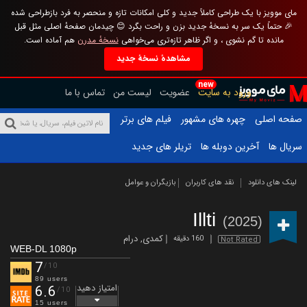
مای موویز با یک طراحی کاملاً جدید و کلی امکانات تازه و منحصر به فرد بازطراحی شده
🎉 حتماً یک سر به نسخهٔ جدید بزن و راحت بگرد 😊 چیدمان صفحهٔ اصلی مثل قبل
مانده تا گم نشوی ، و اگر ظاهر تازه‌تری می‌خواهی
نسخهٔ مدرن
هم آماده است.
مشاهدهٔ نسخهٔ جدید
new
ورود به سایت
عضویت
لیست من
تماس با ما
صفحه اصلی
چهره های مشهور
فیلم های برتر
سریال ها
آخرین دوبله ها
تریلر های جدید
لینک های دانلود
نقد های کاربران
بازیگران و عوامل
Illti
(2025)
کمدی
,
درام
160 دقیقه
Not Rated
WEB-DL 1080p
7
/10
89 users
امتیاز دهید
6.6
/10
15 users