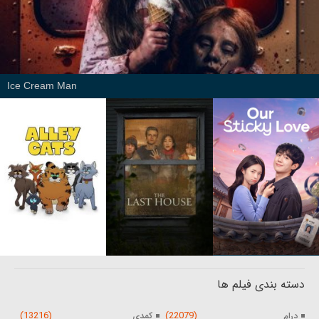
Ice Cream Man
دسته بندی فیلم ها
(13216)
(22079)
درام
کمدی