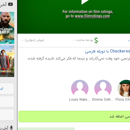
Pl
آخری
Vi
ک
-
-
بودجه ساخت:
فروش (جهانی):
جی خود وقت نمی‌گذراند و نینجا که فکر می‌کند نادیده گرفته شده،
لی
Louis Næss-Schmidt
Emma Sehested Høeg
آخرین