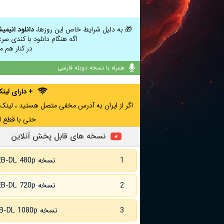
🎁 به دلیل شرایط خاص این روزها،
دانلود انیمی
اگه هنگام دانلود با کندی سر
در کنار هم م
همراه با نسخه دوبله فارسی
+ دارای لی
حتی با قطع ا
نسخه های قابل پخش آنلاین
1
نسخه WEB-DL 480p
2
نسخه WEB-DL 720p
3
نسخه WEB-DL 1080p