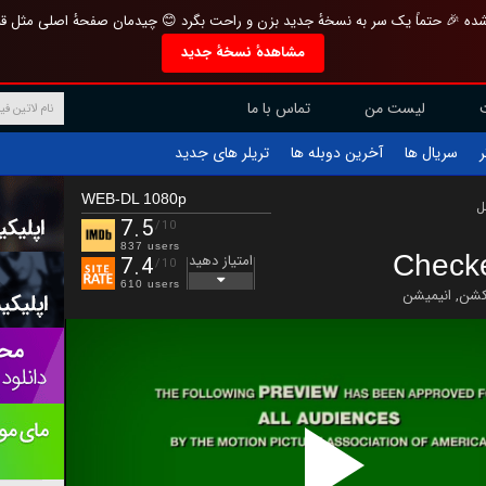
تازه و منحصر به فرد بازطراحی شده 🎉 حتماً یک سر به نسخهٔ جدید بزن و راحت بگرد 
مشاهدهٔ نسخهٔ جدید
تماس با ما
لیست من
تریلر های جدید
آخرین دوبله ها
سریال ها
ف
WEB-DL 1080p
ب
7.5
/10
837 users
Checke
امتیاز دهید
7.4
/10
610 users
انیمیشن
,
اکش