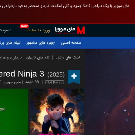
 چیدمان صفحهٔ اصلی مثل قبل مانده تا گم نشوی ، و اگر ظاهر تازه‌تری می‌خواهی
new
عضویت
ورود به سایت
یلم های برتر
چهره های مشهور
صفحه اصلی
ازیگران و عوامل
نقد های کاربران
لینک های دانلود
red Ninja 3
(2025)
ن
,
ماجراجویی
88 دقیقه
Not Rated