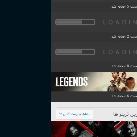
ن تریلر ها
مشاهده لیست کامل >>