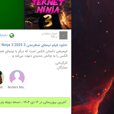
ay
deo
امتیاز منتقدان
دانمار
-
از 100
دانلود فیلم نینجای شطرنجی 3 Checkered Ninja 3 2025 با دوبله فارسی
انیمیشن داستان الکس است که دیگر با نینجای شطرن
الکس را به چالش جدیدی دعوت می‌کند و ...
کارگردانی:
ستارگان:
Flora Ofelia Hofmann Lindahl
Anders Matthesen
آخرین بروزرسانی در ۱۶ دی ۱۴۰۴ ، نسخه دوبله پارسی اضافه شد.