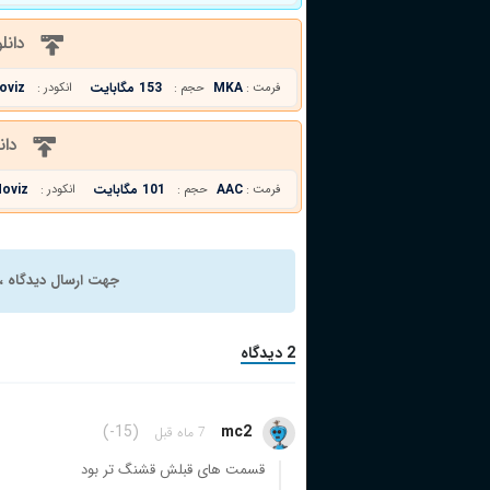
دانل
MKA
153 مگابایت
oviz
فرمت :
حجم :
انکودر :
دان
AAC
101 مگابایت
oviz
فرمت :
حجم :
انکودر :
جهت ارسال دیدگاه ، 
2 دیدگاه
(-15)
mc2
7 ماه قبل
قسمت های قبلش قشنگ تر بود