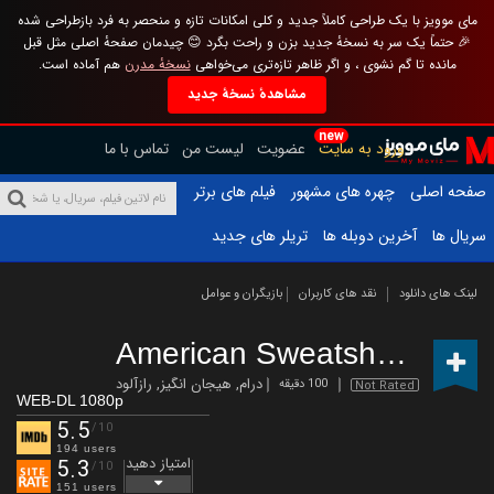
مای موویز با یک طراحی کاملاً جدید و کلی امکانات تازه و منحصر به فرد بازطراحی شده
🎉 حتماً یک سر به نسخهٔ جدید بزن و راحت بگرد 😊 چیدمان صفحهٔ اصلی مثل قبل
مانده تا گم نشوی ، و اگر ظاهر تازه‌تری می‌خواهی
نسخهٔ مدرن
هم آماده است.
مشاهدهٔ نسخهٔ جدید
new
ورود به سایت
عضویت
لیست من
تماس با ما
صفحه اصلی
چهره های مشهور
فیلم های برتر
سریال ها
آخرین دوبله ها
تریلر های جدید
لینک های دانلود
نقد های کاربران
بازیگران و عوامل
American Sweatshop
(2025)
درام
,
هیجان انگیز
,
رازآلود
100 دقیقه
Not Rated
WEB-DL 1080p
5.5
/10
194 users
امتیاز دهید
5.3
/10
151 users