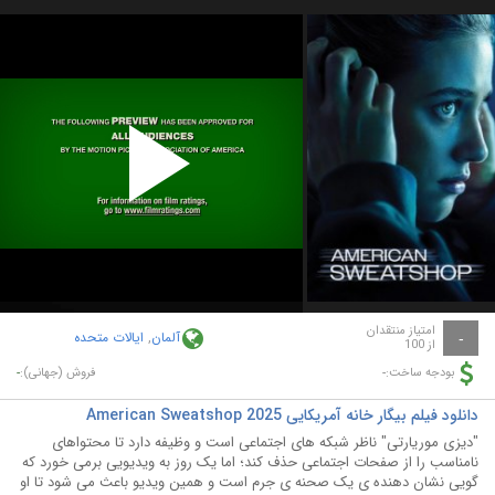
Play
Video
امتیاز منتقدان
آلمان
,
ایالات متحده
-
از 100
-
-
بودجه ساخت:
فروش (جهانی):
دانلود فیلم بیگار خانه آمریکایی American Sweatshop 2025
"دیزی موریارتی" ناظر شبکه های اجتماعی است و وظیفه دارد تا محتواهای
نامناسب را از صفحات اجتماعی حذف کند؛ اما یک روز به ویدیویی برمی خورد که
گویی نشان دهنده ی یک صحنه ی جرم است و همین ویدیو باعث می شود تا او