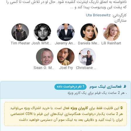
ناخواسته به اعماق تاریک اینترنت کشیده شود. حال او در تلاش است تا کسی را
که پشت این ویدیوست پیدا کند و ...
کارگردانی:
Uta Briesewitz
ستارگان:
Tim Plester
Josh Whitehouse
Jeremy Ang Jones
Daniela Melchior
Lili Reinhart
Sean O. McGuiness
Joel Fry
Christiane Paul
📡 فعالسازی لینک سوم
1 نفر درخواست داده
، هر 2 ساعت یک فیلم برای یک کاربر ویژه
🔒 این قابلیت فقط برای
کاربران ویژه
فعال است. با خرید اشتراک ویژه می‌توانید
هر 2 ساعت یک‌بار درخواست همگام‌سازی لینک‌های این فیلم با CDN اختصاصی
ایران را ثبت کنید و دقایقی بعد به لینک سوم آن دسترسی خواهید داشت