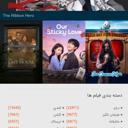
The Ribbon Hero
دسته بندی فیلم ها
(13643)
(22811)
درام
کمدی
(7661)
(9677)
هیجان انگیز
اکشن
(6551)
(6871)
عاشقانه
ترسناک