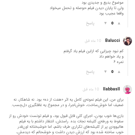
موضوع بدیع و جدیدی بود
ولی تا پایان دیدن فیلم حوصله و تحمل میخواد
واقعا عجیب بود
▲
▼
پاسخ
0
Balucci
10 ماه قبل
کم نبود چیزایی که ازاین فیلم یاد گرفتم
و یاد خواهم داد
نمره ۶
▲
▼
پاسخ
0
llabbasll
10 ماه قبل
برای من، این فیلم نمونه‌ی کامل یه اثر «هفت از ده» بود. نه شاهکار، نه
ضعیف اما خوش‌ساخت، خوش‌اجرا، و در مجموع یه غافلگیری دل‌چسب.
بازی‌ها خوب بودن، اجرای کلی قابل قبول بود، و فیلم تونست خودش رو از
سقوط به ورطه‌ی کلیشه نجات بده. راستش، انتظار داشتم با یه فیلم
هالیوودی پر از کلیشه‌های تکراری طرف باشم، اما خوشبختانه اون‌قدر
خوب ساخته شده بود که ارزش دیدن داشت و خوشحالم که دیدمش،