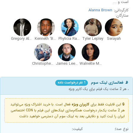
است و ...
کارگردانی:
Alanna Brown
ستارگان:
Gregory Alan Williams
Kenneth 'Babyface' Edmonds
Phylicia Rashad
Tyler Lepley
Serayah
Christopher Broughton
James Lee Thomas
Walnette Marie Santiago
📡 فعالسازی لینک سوم
1 نفر درخواست داده
، هر 2 ساعت یک فیلم برای یک کاربر ویژه
🔒 این قابلیت فقط برای
کاربران ویژه
فعال است. با خرید اشتراک ویژه می‌توانید
هر 2 ساعت یک‌بار درخواست همگام‌سازی لینک‌های این فیلم با CDN اختصاصی
ایران را ثبت کنید و دقایقی بعد به لینک سوم آن دسترسی خواهید داشت
نوع صدا:
کیفیت: