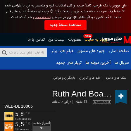
مای موویز با یک طراحی کاملاً جدید و کلی امکانات تازه و منحصر به فرد بازطراحی شده
🎉 حتماً یک سر به نسخهٔ جدید بزن و راحت بگرد 😊 چیدمان صفحهٔ اصلی مثل قبل
مانده تا گم نشوی ، و اگر ظاهر تازه‌تری می‌خواهی
نسخهٔ مدرن
هم آماده است.
مشاهدهٔ نسخهٔ جدید
new
ورود به سایت
عضویت
لیست من
تماس با ما
صفحه اصلی
چهره های مشهور
فیلم های برتر
سریال ها
آخرین دوبله ها
تریلر های جدید
لینک های دانلود
نقد های کاربران
بازیگران و عوامل
Ruth And Boaz
(2025)
درام
,
عاشقانه
93 دقیقه
Not Rated
WEB-DL 1080p
5.8
/10
838 users
امتیاز دهید
5.5
/10
34 users