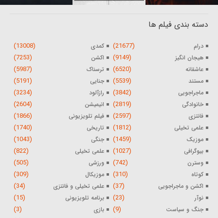
دسته بندی فیلم ها
(13008)
(21677)
درام
کمدی
(7253)
(9149)
هیجان انگیز
اکشن
(5987)
(6520)
عاشقانه
ترسناک
(5191)
(5539)
مستند
جنایی
(3234)
(3842)
ماجراجویی
رازآلود
(2604)
(2819)
خانوادگی
انیمیشن
(1866)
(2597)
فانتزی
فیلم تلویزیونی
(1740)
(1812)
علمی تخیلی
تاریخی
(1043)
(1459)
موزیک
جنگی
(822)
(1027)
بیوگرافی
علمی تخیلی
(505)
(742)
وسترن
ورزشی
(309)
(310)
کوتاه
موزیکال
(34)
(37)
اکشن و ماجراجویی
علمی تخیلی و فانتزی
(15)
(23)
نوآر
برنامه تلویزیونی
(3)
(9)
جنگ و سیاست
بازی