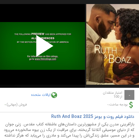
Play
Video
امتیاز منتقدان
ایالات متحده
-
از 100
-
-
بودجه ساخت:
فروش (جهانی):
دانلود فیلم روت و بوعز Ruth And Boaz 2025
بازآفرینی مدرن یکی از مشهورترین داستان‌های عاشقانه کتاب مقدس. زنی جوان
که از دنیای موسیقی آتلانتا گریخته، برای مراقبت از یک زن بیوه سالخورده می‌رود
و در این مسیر، عشق زندگی‌اش را پیدا می‌کند و مادری را می‌یابد که هرگز نداشته