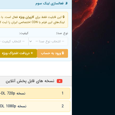
📡 فعالسازی لینک سوم
🔒 این قابلیت فقط برای
کاربران ویژه
لینک‌های این فیلم با CDN اختصاصی ایران را ثبت کنید و دقایقی بعد به لینک سوم آن دسترسی خواهید داشت
نوع صدا:
کیفیت:
🔒 ورود به حساب
⭐ دریافت اشتراک ویژه
نسخه های قابل پخش آنلاین
1
نسخه WEB-DL 720p زبان اصلی
2
نسخه WEB-DL 1080p زبان اصلی