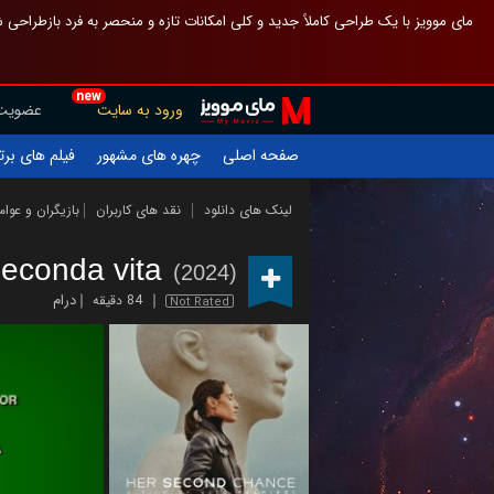
 چیدمان صفحهٔ اصلی مثل قبل مانده تا گم نشوی ، و اگر ظاهر تازه‌تری می‌خواهی
new
عضویت
ورود به سایت
یلم های برتر
چهره های مشهور
صفحه اصلی
ازیگران و عوامل
نقد های کاربران
لینک های دانلود
seconda vita
(2024)
درام
84 دقیقه
Not Rated