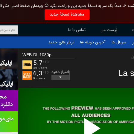
تازه و منحصر به فرد بازطراحی شده 🎉 حتماً یک سر به نسخهٔ جدید بزن و راحت بگرد 
مشاهدهٔ نسخهٔ جدید
تماس با ما
لیست من
تریلر های جدید
آخرین دوبله ها
سریال ها
ف
WEB-DL 1080p
ب
5.7
/10
45 users
La 
امتیاز دهید
6.3
/10
9 users