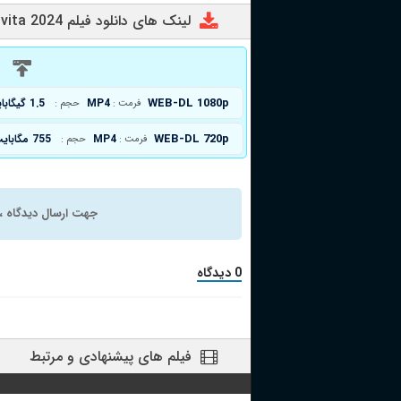
لینک های دانلود فیلم La seconda vita 2024
د
WEB-DL 1080p
MP4
1.5 گیگابایت
فرمت :
حجم :
WEB-DL 720p
MP4
755 مگابایت
فرمت :
حجم :
جهت ارسال دیدگاه ، 
0 دیدگاه
فیلم های پیشنهادی و مرتبط