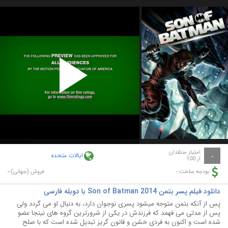
Play
Video
امتیاز منتقدان
ایالات متحده
-
از 100
-
-
بودجه ساخت:
فروش (جهانی):
دانلود فیلم پسر بتمن Son of Batman 2014 با دوبله فارسی
پس از آنکه بتمن متوجه میشود پسری نوجوان دارد، به دنبال او می گردد ولی
پس از مدتی می فهمد که فرزندش در یکی از شرورترین گروه های نینجا عضو
شده است و اکنون به فردی خشن و قانون گریز تبدیل شده است که با صلح