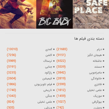
دسته بندی فیلم ها
(13010)
(21683)
درام
کمدی
(7256)
(9151)
هیجان انگیز
اکشن
(5989)
(6522)
عاشقانه
ترسناک
(5191)
(5539)
مستند
جنایی
(3235)
(3842)
ماجراجویی
رازآلود
(2604)
(2819)
خانوادگی
انیمیشن
(1866)
(2599)
فانتزی
فیلم تلویزیونی
(1740)
(1812)
علمی تخیلی
تاریخی
(1043)
(1459)
موزیک
جنگی
(824)
(1027)
بیوگرافی
علمی تخیلی
(505)
(742)
وسترن
ورزشی