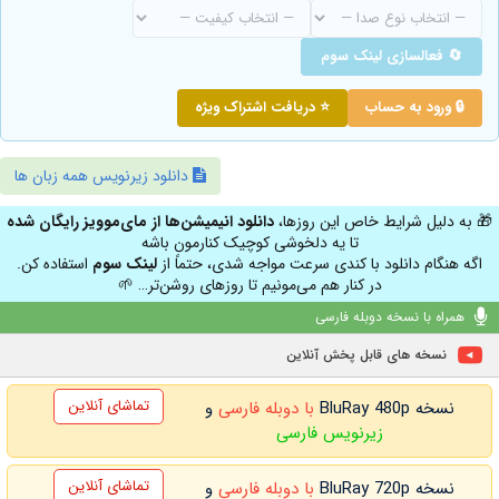
🔄 فعالسازی لینک سوم
🔒 ورود به حساب
⭐ دریافت اشتراک ویژه
دانلود زیرنویس همه زبان ها
🎁 به دلیل شرایط خاص این روزها،
دانلود انیمیشن‌ها از مای‌موویز رایگان شده
تا یه دلخوشی کوچیک کنارمون باشه
اگه هنگام دانلود با کندی سرعت مواجه شدی، حتماً از
لینک سوم
استفاده کن.
در کنار هم می‌مونیم تا روزهای روشن‌تر… 🌱
همراه با نسخه دوبله فارسی
نسخه های قابل پخش آنلاین
تماشای آنلاین
نسخه BluRay 480p
با دوبله فارسی
و
زیرنویس فارسی
تماشای آنلاین
نسخه BluRay 720p
با دوبله فارسی
و