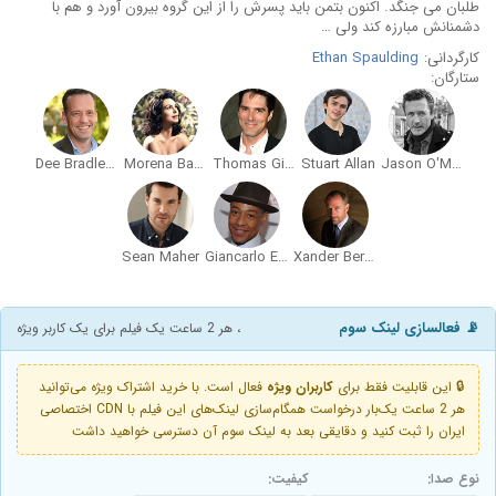
طلبان می جنگد. اکنون بتمن باید پسرش را از این گروه بیرون آورد و هم با
دشمنانش مبارزه کند ولی …
کارگردانی:
Ethan Spaulding
ستارگان:
Dee Bradley Baker
Morena Baccarin
Thomas Gibson
Stuart Allan
Jason O'Mara
Sean Maher
Giancarlo Esposito
Xander Berkeley
📡 فعالسازی لینک سوم
، هر 2 ساعت یک فیلم برای یک کاربر ویژه
🔒 این قابلیت فقط برای
کاربران ویژه
فعال است. با خرید اشتراک ویژه می‌توانید
هر 2 ساعت یک‌بار درخواست همگام‌سازی لینک‌های این فیلم با CDN اختصاصی
ایران را ثبت کنید و دقایقی بعد به لینک سوم آن دسترسی خواهید داشت
نوع صدا:
کیفیت: