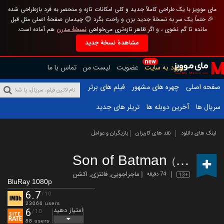
مای موویز با یک طراحی کاملاً جدید و کلی امکانات تازه و منحصر به فرد بازطراحی شده
🎉 حتماً یک سر به نسخهٔ جدید بزن و راحت بگرد 😊 چیدمان صفحهٔ اصلی مثل قبل
مانده تا گم نشوی ، و اگر ظاهر تازه‌تری می‌خواهی
نسخهٔ مدرن
هم آماده است.
مشاهدهٔ نسخهٔ جدید
new
ورود به سایت
عضویت
لیست من
تماس با ما
صفحه اصلی
چهره های مشهور
فیلم های برتر
سریال ها
آخرین دوبله ها
تریلر های جدید
لینک های دانلود
نقد های کاربران
بازیگران و عوامل
Son of Batman
(2014)
ماجراجویی
,
فانتزی
,
اکشن
74 دقیقه
13+
BluRay 1080p
6.7
/10
23066 users
امتیاز دهید
6
/10
88 users