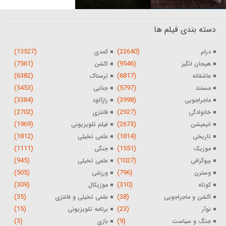
دسته بندی فیلم ها
(13527)
(22640)
درام
کمدی
(7561)
(9546)
هیجان انگیز
اکشن
(6382)
(6817)
عاشقانه
ترسناک
(5453)
(5797)
مستند
جنایی
(3384)
(3998)
ماجراجویی
رازآلود
(2702)
(2927)
خانوادگی
فانتزی
(1969)
(2673)
انیمیشن
فیلم تلویزیونی
(1812)
(1814)
تاریخی
علمی تخیلی
(1111)
(1551)
موزیک
جنگی
(945)
(1027)
بیوگرافی
علمی تخیلی
(505)
(796)
وسترن
ورزشی
(309)
(310)
کوتاه
موزیکال
(35)
(38)
اکشن و ماجراجویی
علمی تخیلی و فانتزی
(15)
(23)
نوآر
برنامه تلویزیونی
(3)
(9)
جنگ و سیاست
بازی