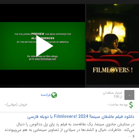
Play
Video
امتیاز منتقدان
فرانسه
-
از 100
-
-
بودجه ساخت:
فروش (جهانی):
دانلود فیلم عاشقان سینما! Filmlovers! 2024 با دوبله فارسی
در ستایش جادوی سینما، یک علاقه‌مند به فیلم رد پای پل دِدالوس را دنبال
می‌کند. خاطرات، خیال و کشف‌ها در سیلابی از تصاویر سینمایی به هم می‌پیوندند
و ...