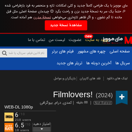
مای موویز با یک طراحی کاملاً جدید و کلی امکانات تازه و منحصر به فرد بازطراحی شده
🎉 حتماً یک سر به نسخهٔ جدید بزن و راحت بگرد 😊 چیدمان صفحهٔ اصلی مثل قبل
مانده تا گم نشوی ، و اگر ظاهر تازه‌تری می‌خواهی
نسخهٔ مدرن
هم آماده است.
مشاهدهٔ نسخهٔ جدید
new
ورود به سایت
عضویت
لیست من
تماس با ما
صفحه اصلی
چهره های مشهور
فیلم های برتر
سریال ها
آخرین دوبله ها
تریلر های جدید
لینک های دانلود
نقد های کاربران
بازیگران و عوامل
Filmlovers!
(2024)
کمدی
,
درام
,
بیوگرافی
88 دقیقه
Not Rated
WEB-DL 1080p
6
/10
210 users
امتیاز دهید
6.5
/10
18 users