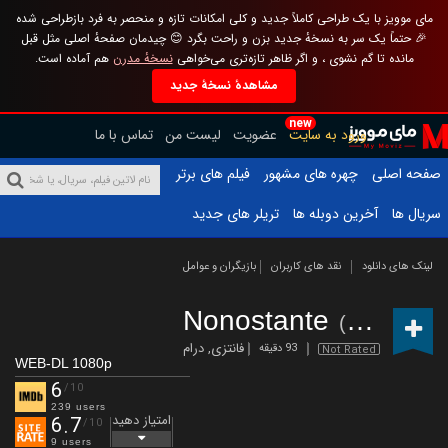
مای موویز با یک طراحی کاملاً جدید و کلی امکانات تازه و منحصر به فرد بازطراحی شده
🎉 حتماً یک سر به نسخهٔ جدید بزن و راحت بگرد 😊 چیدمان صفحهٔ اصلی مثل قبل
مانده تا گم نشوی ، و اگر ظاهر تازه‌تری می‌خواهی
نسخهٔ مدرن
هم آماده است.
مشاهدهٔ نسخهٔ جدید
new
ورود به سایت
عضویت
لیست من
تماس با ما
صفحه اصلی
چهره های مشهور
فیلم های برتر
سریال ها
آخرین دوبله ها
تریلر های جدید
لینک های دانلود
نقد های کاربران
بازیگران و عوامل
Nonostante
(2024)
فانتزی
,
درام
93 دقیقه
Not Rated
WEB-DL 1080p
6
/10
239 users
امتیاز دهید
6.7
/10
9 users