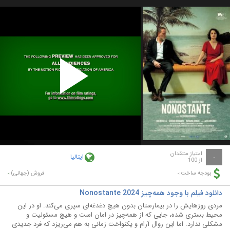
Play
Video
امتیاز منتقدان
ایتالیا
-
از 100
-
-
بودجه ساخت:
فروش (جهانی):
دانلود فیلم با وجود همه‌چیز Nonostante 2024
مردی روزهایش را در بیمارستان بدون هیچ دغدغه‌ای سپری می‌کند. او در این
محیط بستری شده، جایی که از همه‌چیز در امان است و هیچ مسئولیت و
مشکلی ندارد. اما این روال آرام و یکنواخت زمانی به هم می‌ریزد که فرد جدیدی