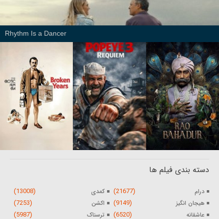
Rhythm Is a Dancer
دسته بندی فیلم ها
(13008)
(21677)
درام
کمدی
(7253)
(9149)
هیجان انگیز
اکشن
(5987)
(6520)
عاشقانه
ترسناک