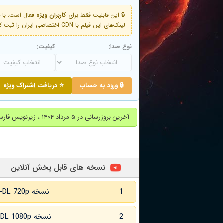
🔒 این قابلیت فقط برای
کاربران ویژه
لینک‌های این فیلم با CDN اختصاصی ایران را ثبت کنید و دقایقی بعد به لینک سوم آن دسترسی خواهید داشت
نوع صدا:
کیفیت:
🔒 ورود به حساب
⭐ دریافت اشتراک ویژه
آخرین بروزرسانی در ۵ مرداد ۱۴۰۴ ، زیرنویس فارسی اضافه شد.
نسخه های قابل پخش آنلاین
1
نسخه WEB-DL 720p زبان اصلی
2
نسخه WEB-DL 1080p زبان اصلی