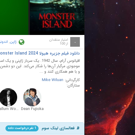
ay
deo
امتیاز منتقدان
ژاپن
,
اندون
-
از 100
دانلود فیلم جزیره هیولا Monster Island 2024
اقیانوس آرام، سال 1942. یک سرباز
موجودی مرگبار آن‌ها را شکار می‌کند. این دو دشمن مرگب
و با هم همکاری کنند و ...
کارگردانی:
Mike Wiluan
ستارگان:
Callum Woodhouse
Dean Fujioka
📡 فعالسازی لینک سوم
1 نفر درخواست داده