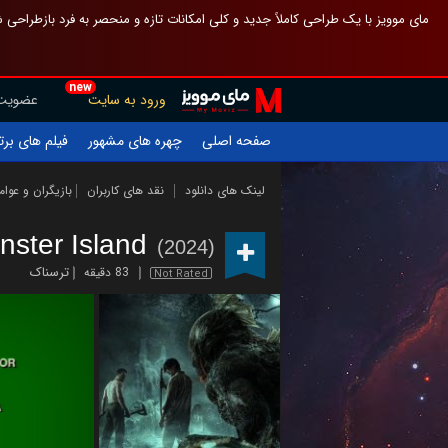
 چیدمان صفحهٔ اصلی مثل قبل مانده تا گم نشوی ، و اگر ظاهر تازه‌تری می‌خواهی
new
عضویت
ورود به سایت
یلم های برتر
چهره های مشهور
صفحه اصلی
ازیگران و عوامل
نقد های کاربران
لینک های دانلود
nster Island
(2024)
ترسناک
83 دقیقه
Not Rated