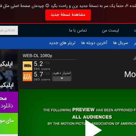
تازه و منحصر به فرد بازطراحی شده 🎉 حتماً یک سر به نسخهٔ جدید بزن و راحت بگرد 
مشاهدهٔ نسخهٔ جدید
تماس با ما
لیست من
تریلر های جدید
آخرین دوبله ها
سریال ها
ف
WEB-DL 1080p
ب
5.2
/10
394 users
Mo
امتیاز دهید
5.7
/10
393 users