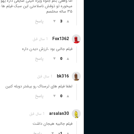
میخوره تو ذوقش.ناسلامتی این سبک فیلم ها جلو
۳۵ ساله مخلصم
▲
▼
پاسخ
3
Fox1362
1 سال قبل
فیلم جالبی بود ،ارزش دیدن داره
▲
▼
پاسخ
0
bk316
1 سال قبل
لطفا فیلم های ترسناک رو بیشتر دوبله کنین
▲
▼
پاسخ
0
arsalan30
1 سال قبل
فیلم جالبیه هیجان داشت
▲
▼
پاسخ
-1