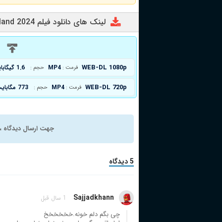
لینک های دانلود فیلم Monster Island 2024
د
WEB-DL 1080p
MP4
1.6 گیگابایت
فرمت :
حجم :
WEB-DL 720p
MP4
773 مگابایت
فرمت :
حجم :
جهت ارسال دیدگاه ، 
5 دیدگاه
Sajjadkhann
1 سال قبل
چی بگم دلم خونه.خخخخخخ