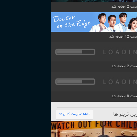
ن تریلر ها
مشاهده لیست کامل >>