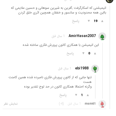
انیمیشنی که اسکارگرفت ,آفرین به شیرین سوهانی و حسین ملایمی که
بااین همه محدودیت و سانسور و خفقان همچین اثری خلق کردن
▲
▼
پاسخ
19
AmirHasan2007
1 سال قبل
این انیمیشن با همکاری کانون پرورش فکری ساخته شده
▲
▼
پاسخ
0
ebi1988
1 سال قبل
تنها جایی که از کانون پرورش فکری نامبرده شده همین کامنت
هست
وگرنه احتمالا همکاری کانون در حد لوح تقدیر بوده
▲
▼
پاسخ
1
msm61
1 سال قبل
(-4)