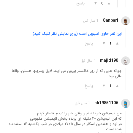
▲
▼
پاسخ
0
Qanbari
1 سال قبل
این نظر حاوی اسپویل است (برای نمایش نظر کلیک کنید)
▲
▼
پاسخ
1
majid190
1 سال قبل
جوانه هایی که از زیر خاکستر بیرون می ایند. لایق بهترینها هستن. واقعا
عالی بود
▲
▼
پاسخ
1
hh19851106
1 سال قبل
من انیمیشن خوانده ام و وقتی خبر را دیدم افتخار کردم
که این انیمیشن ۲۰ دقیقه ای برنده بخش انیمیشن مفهومی
در نود و هفتمین اسکار در سال ۲۰۲۵ میلادی در شب یکشنبه ۱۲ اسفندماه
شده است