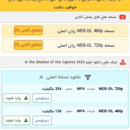
خواهید داشت
نسخه های قابل پخش آنلاین
تماشای آنلاین (3)
نسخه WEB-DL 480p زبان اصلی
تماشای آنلاین (3)
نسخه WEB-DL 720p زبان اصلی
لینک های دانلود فیلم In the Shadow of the Cypress 2023
دانلود نسخه اصلی
WEB-DL 720p
MP4
254 مگابایت
فرمت :
حجم :
زیرنویس
وارد شوید
WEB-DL 480p
MP4
126 مگابایت
فرمت :
حجم :
زیرنویس
وارد شوید