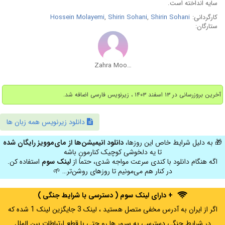
سایه انداخته است.
کارگردانی:
Shirin Sohani
,
Shirin Sohani
,
Hossein Molayemi
ستارگان:
Zahra Moosavi
آخرین بروزرسانی در ۱۳ اسفند ۱۴۰۳ ، زیرنویس فارسی اضافه شد.
دانلود زیرنویس همه زبان ها
🎁 به دلیل شرایط خاص این روزها،
دانلود انیمیشن‌ها از مای‌موویز رایگان شده
تا یه دلخوشی کوچیک کنارمون باشه
اگه هنگام دانلود با کندی سرعت مواجه شدی، حتماً از
لینک سوم
استفاده کن.
در کنار هم می‌مونیم تا روزهای روشن‌تر… 🌱
+ دارای لینک سوم ( دسترسی با شرایط جنگی )
اگر از ایران به آدرس مخفی متصل هستید ، لینک 3 جایگزین لینک 1 شده که
در شرایط جنگی دسترسی به سرور ها رو حتی با قطع ارتباطات بین الملل