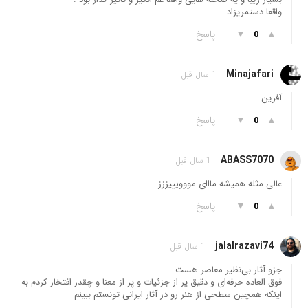
واقعا دستمریزاد
▲
▼
پاسخ
0
Minajafari
1 سال قبل
آفرین
▲
▼
پاسخ
0
ABASS7070
1 سال قبل
عالی مثله همیشه مااای مووویییززز
▲
▼
پاسخ
0
jalalrazavi74
1 سال قبل
جزو آثار بی‌نظیر معاصر هست
فوق العاده حرفه‌ای و دقیق پر از جزئیات و پر از معنا و چقدر افتخار کردم به
اینکه همچین سطحی از هنر رو در آثار ایرانی تونستم ببینم