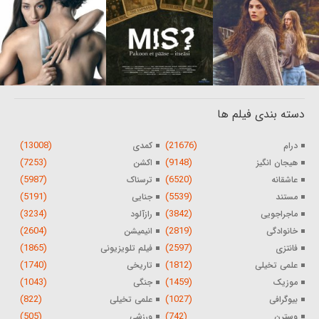
دسته بندی فیلم ها
(13008)
(21676)
درام
کمدی
(7253)
(9148)
هیجان انگیز
اکشن
(5987)
(6520)
عاشقانه
ترسناک
(5191)
(5539)
مستند
جنایی
(3234)
(3842)
ماجراجویی
رازآلود
(2604)
(2819)
خانوادگی
انیمیشن
(1865)
(2597)
فانتزی
فیلم تلویزیونی
(1740)
(1812)
علمی تخیلی
تاریخی
(1043)
(1459)
موزیک
جنگی
(822)
(1027)
بیوگرافی
علمی تخیلی
(505)
(742)
وسترن
ورزشی