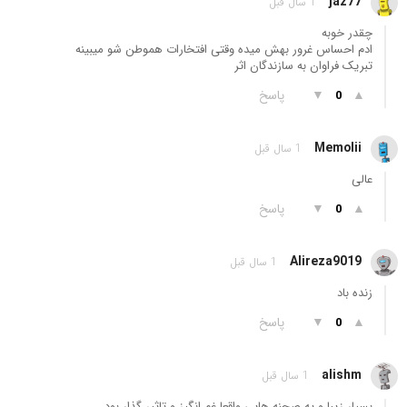
jaz77
1 سال قبل
چقدر خوبه
ادم احساس غرور بهش میده وقتی افتخارات هموطن شو میبینه
تبریک فراوان به سازندگان اثر
▲
▼
پاسخ
0
Memolii
1 سال قبل
عالی
▲
▼
پاسخ
0
Alireza9019
1 سال قبل
زنده باد
▲
▼
پاسخ
0
alishm
1 سال قبل
بسیار زیبا و یه صحنه هایی واقعا غم انگیز و تاثیر گذار بود .