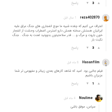
▲
▼
پاسخ
3
reza402870
1 سال قبل
اعتراف می کنیم که چقده شبیه ما موج انفجاری های جنگ عراق علیه
ایرانیان هستش سخته همش دارو استرس اضطراب وحشت از انفجار
خون باروت و مرگ و.... قدر سلامتیتون بدوونید لعنت به جنگ . جنگ
نکبت بار
▲
▼
پاسخ
3
Hasanfilm
8 ماه قبل
فیلم جالبی بود. امید که شاهد کارهای بعدی زیباتر و مفهومی تر شما
عزیزان باشیم.
▲
▼
پاسخ
1
Noulime
4 ماه قبل
سپاس، موفق باشی