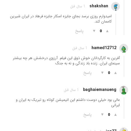
shakshan
1 سال قبل
امیدوارم روزی برسد بجای جایزه اسکار جایزه فرهاد در ایران شیرین
کاممان کند.
▲
▼
پاسخ
0
hamed12712
1 سال قبل
آفرین به کارگردانان خوش ذوق این فیلم. آرزوی درخشش هر چه بیشتر
سینمای ایران. زنده باد زندگی و نه به جنگ
▲
▼
پاسخ
0
baghaiemanueng
1 سال قبل
عالی بود خیلی دوست داشتم این انیمیشن کوتاه رو تبریک به ایران و
ایرانی
▲
▼
پاسخ
0