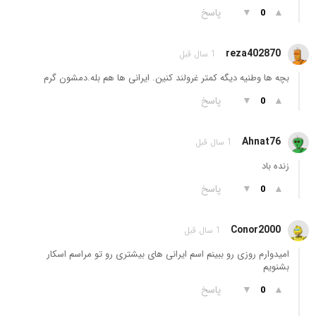
▲
▼
پاسخ
0
reza402870
1 سال قبل
بچه ها وطنیه دیگه کمتر غرولند کنین. ایرانی ها هم بله.دمشون گرم
▲
▼
پاسخ
0
Ahnat76
1 سال قبل
زنده باد
▲
▼
پاسخ
0
Conor2000
1 سال قبل
امیدوارم روزی رو ببینم اسم ایرانی های بیشتری رو تو مراسم اسکار
بشنویم
▲
▼
پاسخ
0