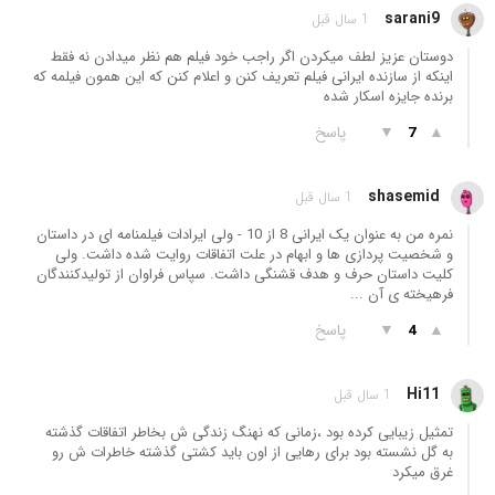
sarani9
1 سال قبل
دوستان عزیز لطف میکردن اگر راجب خود فیلم هم نظر میدادن نه فقط
اینکه از سازنده ایرانی فیلم تعریف کنن و اعلام کنن که این همون فیلمه که
برنده جایزه اسکار شده
▲
▼
پاسخ
7
shasemid
1 سال قبل
نمره من به عنوان یک ایرانی 8 از 10 - ولی ایرادات فیلمنامه ای در داستان
و شخصیت پردازی ها و ابهام در علت اتفاقات روایت شده داشت. ولی
کلیت داستان حرف و هدف قشنگی داشت. سپاس فراوان از تولیدکنندگان
فرهیخته ی آن ...
▲
▼
پاسخ
4
Hi11
1 سال قبل
تمثیل زیبایی کرده بود ،زمانی که نهنگ زندگی ش بخاطر اتفاقات گذشته
به گل نشسته بود برای رهایی از اون باید کشتی گذشته خاطرات ش رو
غرق میکرد