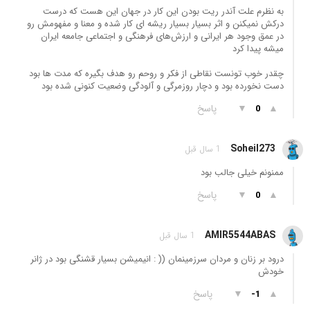
به نظرم علت آندر ریت بودن این کار در جهان این هست که درست
درکش نمیکنن و اثر بسیار بسیار ریشه ای کار شده و معنا و مفهومش رو
در عمق وجود هر ایرانی و ارزش‌های فرهنگی و اجتماعی جامعه ایران
میشه پیدا کرد
چقدر خوب تونست نقاطی از فکر و روحم رو هدف بگیره که مدت ها بود
دست نخورده بود و دچار روزمرگی و آلودگی وضعیت کنونی شده بود
▲
▼
پاسخ
0
Soheil273
1 سال قبل
ممنونم خیلی جالب بود
▲
▼
پاسخ
0
AMIR5544ABAS
1 سال قبل
درود بر زنان و مردان سرزمینمان (( : انیمیشن بسیار قشنگی بود در ژانر
خودش
▲
▼
پاسخ
-1