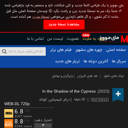
مای موویز با یک طراحی کاملاً جدید و کلی امکانات تازه و منحصر به فرد بازطراحی شده
🎉 حتماً یک سر به نسخهٔ جدید بزن و راحت بگرد 😊 چیدمان صفحهٔ اصلی مثل قبل
مانده تا گم نشوی ، و اگر ظاهر تازه‌تری می‌خواهی
نسخهٔ مدرن
هم آماده است.
مشاهدهٔ نسخهٔ جدید
new
ورود به سایت
عضویت
لیست من
تماس با ما
صفحه اصلی
چهره های مشهور
فیلم های برتر
سریال ها
آخرین دوبله ها
تریلر های جدید
لینک های دانلود
نقد های کاربران
بازیگران و عوامل
In the Shadow of the Cypress
(2023)
درام
,
انیمیشن
,
کوتاه
20 دقیقه
Not Rated
WEB-DL 720p
6.8
/10
1187 users
امتیاز دهید
8.8
/10
3390 users