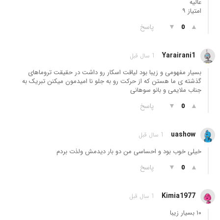
عالیه
امتیاز ٩
▲
▼
پاسخ
0
Yarairani1
1 سال قبل
بسیار مفهومی و زیبا بود لیاقت اسکار رو داشت در حقیقت تروماهای
گذشته ی ما هستن که از حرکت رو به جلو نا امیدمون میکنن تبریک به
جناب ملایمی و بانو سوهانی
▲
▼
پاسخ
0
uashow
1 سال قبل
خیلی خوب بود و احساسی من دو بار دیدمش ولذت بردم
▲
▼
پاسخ
0
Kimia1977
1 سال قبل
۱۰ بسیار زیبا