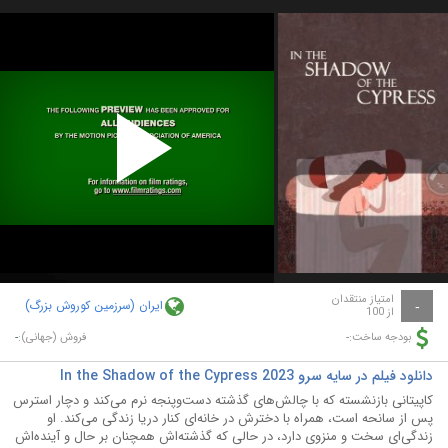
Play
Video
امتیاز منتقدان
ایران (سرزمین کوروش بزرگ)
-
از 100
-
-
بودجه ساخت:
فروش (جهانی):
دانلود فیلم در سایه سرو In the Shadow of the Cypress 2023
کاپیتانی بازنشسته که با چالش‌های گذشته دست‌وپنجه نرم می‌کند و دچار استرس
پس از سانحه است، همراه با دخترش در خانه‌ای کنار دریا زندگی می‌کند. او
زندگی‌ای سخت و منزوی دارد، در حالی که گذشته‌اش همچنان بر حال و آینده‌اش