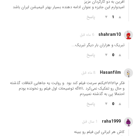
آفرین به دو کارگردان عزیز
امیدوارم این جایزه و عنوان ادامه دهنده بسیار بهتر انیمیشن ایران باشد
▲
▼
پاسخ
1
shahram10
6 ماه قبل
تبریک و هزاران بار دیگر تبریک...
▲
▼
پاسخ
0
Hasanfilm
8 ماه قبل
فکر م\n\n\nیکنم سرعت فیلم کند بود .و روایت یه جاهایی اتفاقات گذشته
و حال رو تفکیک نمی‌کرد .\nاگه توضیحات اول فیلم رو نخونده بودم
احتمالا پی به گذشته نمیبردم
▲
▼
پاسخ
0
raha1999
1 سال قبل
کاش هر ایرانی این فیلم رو ببینه