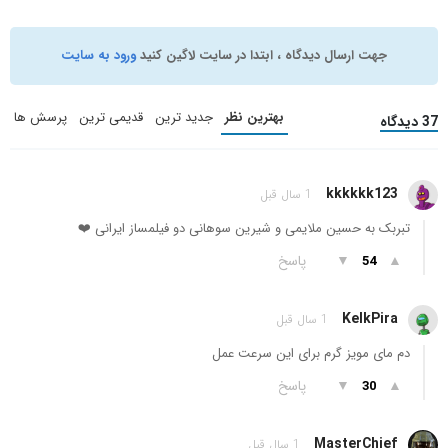
جهت ارسال دیدگاه ، ابتدا در سایت لاگین کنید
ورود به سایت
بهترین نظر
جدید ترین
قدیمی ترین
پرسش ها
37 دیدگاه
kkkkkk123
1 سال قبل
تبربک به حسین ملایمی و شیرین سوهانی دو فیلمساز ایرانی ❤️
▲
▼
پاسخ
54
KelkPira
1 سال قبل
دم مای مویز گرم برای این سرعت عمل
▲
▼
پاسخ
30
MasterChief
1 سال قبل