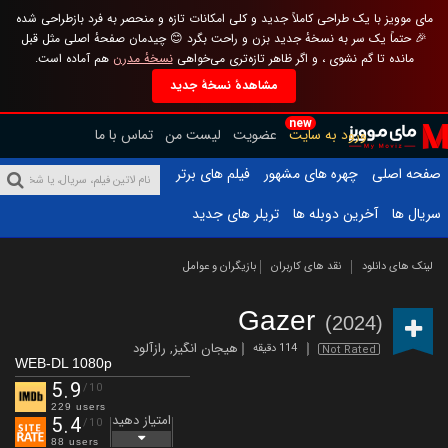
مای موویز با یک طراحی کاملاً جدید و کلی امکانات تازه و منحصر به فرد بازطراحی شده
🎉 حتماً یک سر به نسخهٔ جدید بزن و راحت بگرد 😊 چیدمان صفحهٔ اصلی مثل قبل
مانده تا گم نشوی ، و اگر ظاهر تازه‌تری می‌خواهی
نسخهٔ مدرن
هم آماده است.
مشاهدهٔ نسخهٔ جدید
new
ورود به سایت
عضویت
لیست من
تماس با ما
صفحه اصلی
چهره های مشهور
فیلم های برتر
سریال ها
آخرین دوبله ها
تریلر های جدید
لینک های دانلود
نقد های کاربران
بازیگران و عوامل
Gazer
(2024)
هیجان انگیز
,
رازآلود
114 دقیقه
Not Rated
WEB-DL 1080p
5.9
/10
229 users
امتیاز دهید
5.4
/10
88 users