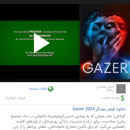
Play
Video
امتیاز منتقدان
ایالات متحده
-
از 100
-
-
بودجه ساخت:
فروش (جهانی):
دانلود فیلم رصدگر Gazer 2024
"فرانکی" مادر جوانی که به بیماری «دیس‌کرونومتریا» (ناتوانی در درک صحیح
زمان) مبتلاست، برای درک و مدیریت زندگی روزمره‌اش از نوارهای کاست
راهنمایی می‌گیرد. او برای تأمین مخارج خانواده‌اش، شغلی پرخطر را از زنی