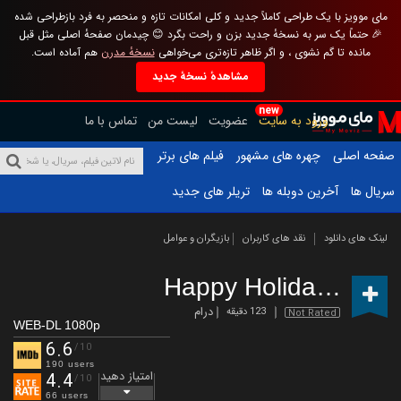
مای موویز با یک طراحی کاملاً جدید و کلی امکانات تازه و منحصر به فرد بازطراحی شده
🎉 حتماً یک سر به نسخهٔ جدید بزن و راحت بگرد 😊 چیدمان صفحهٔ اصلی مثل قبل
مانده تا گم نشوی ، و اگر ظاهر تازه‌تری می‌خواهی
نسخهٔ مدرن
هم آماده است.
مشاهدهٔ نسخهٔ جدید
new
ورود به سایت
عضویت
لیست من
تماس با ما
صفحه اصلی
چهره های مشهور
فیلم های برتر
سریال ها
آخرین دوبله ها
تریلر های جدید
لینک های دانلود
نقد های کاربران
بازیگران و عوامل
Happy Holidays
(2024
درام
123 دقیقه
Not Rated
WEB-DL 1080p
6.6
/10
190 users
امتیاز دهید
4.4
/10
66 users