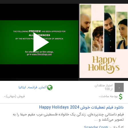
Play
Video
امتیاز منتقدان
آلمان
,
فرانسه
,
ایتالیا
-
از 100
-
-
بودجه ساخت:
فروش (جهانی):
دانلود فیلم تعطیلات خوش Happy Holidays 2024
فیلم داستانی چندپرده‌ای، زندگی یک خانواده فلسطینی-عرب مقیم حیفا را به
تصویر می‌کشد و ...
کارگردانی:
Scandar Copti