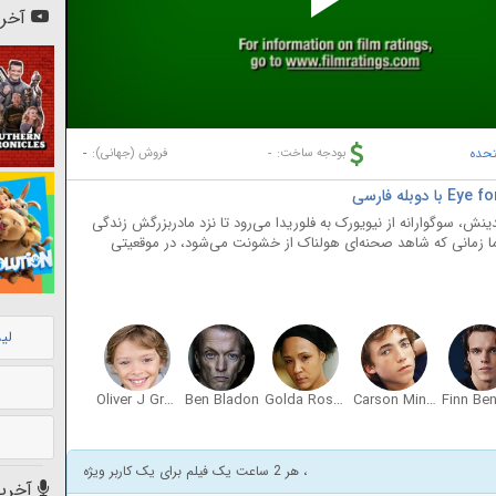
Pl
آخری
Vi
تحده
-
-
بودجه ساخت:
فروش (جهانی):
ینش، سوگوارانه از نیویورک به فلوریدا می‌رود تا نزد مادربزرگش زندگی
اما زمانی که شاهد صحنه‌ای هولناک از خشونت می‌شود، در موقعیتی
لی
Oliver J Green
Ben Bladon
Golda Rosheuvel
Carson Minniear
Finn Ben
، هر 2 ساعت یک فیلم برای یک کاربر ویژه
آخرین