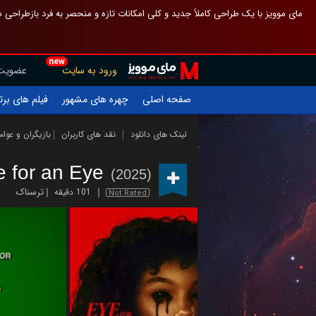
 چیدمان صفحهٔ اصلی مثل قبل مانده تا گم نشوی ، و اگر ظاهر تازه‌تری می‌خواهی
new
عضویت
ورود به سایت
یلم های برتر
چهره های مشهور
صفحه اصلی
ازیگران و عوامل
نقد های کاربران
لینک های دانلود
e for an Eye
(2025)
ترسناک
101 دقیقه
Not Rated