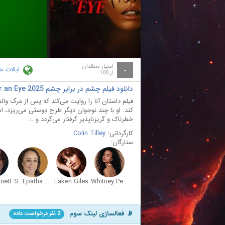
ay
deo
امتیاز منتقدان
ایالات م
-
از 100
دانلود فیلم چشم در برابر چشم Eye for an Eye 2025 با دوبله فارسی
فیلم داستان آنا را روایت می‌کند که پس از مرگ والد
کند. او با چند نوجوان دیگر طرح دوستی می‌ریزد، 
خطرناک و گریزناپذیر گرفتار می‌گردد و ...
کارگردانی:
Colin Tilley
ستارگان:
nett
S. Epatha Merkerson
Laken Giles
Whitney Peak
📡 فعالسازی لینک سوم
2 نفر درخواست داده