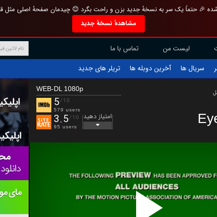
تازه و منحصر به فرد بازطراحی شده 🎉 حتماً یک سر به نسخهٔ جدید بزن و راحت بگرد 
مشاهدهٔ نسخهٔ جدید
تماس با ما
لیست من
تریلر های جدید
آخرین دوبله ها
سریال ها
ف
WEB-DL 1080p
ب
5
/10
579 users
Ey
امتیاز دهید
3.5
/10
95 users