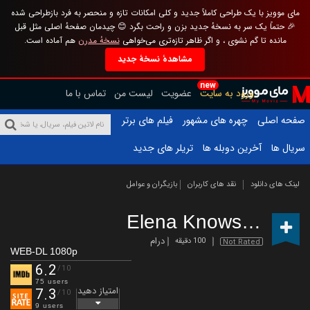
مای موویز با یک طراحی کاملاً جدید و کلی امکانات تازه و منحصر به فرد بازطراحی شده
🎉 حتماً یک سر به نسخهٔ جدید بزن و راحت بگرد 😊 چیدمان صفحهٔ اصلی مثل قبل
مانده تا گم نشوی ، و اگر ظاهر تازه‌تری می‌خواهی
نسخهٔ مدرن
هم آماده است.
مشاهدهٔ نسخهٔ جدید
new
ورود به سایت
عضویت
لیست من
تماس با ما
صفحه اصلی
چهره های مشهور
فیلم های برتر
سریال ها
آخرین دوبله ها
تریلر های جدید
لینک های دانلود
نقد های کاربران
بازیگران و عوامل
Elena Knows
(2023)
درام
100 دقیقه
Not Rated
WEB-DL 1080p
6.2
/10
75 users
امتیاز دهید
7.3
/10
9 users