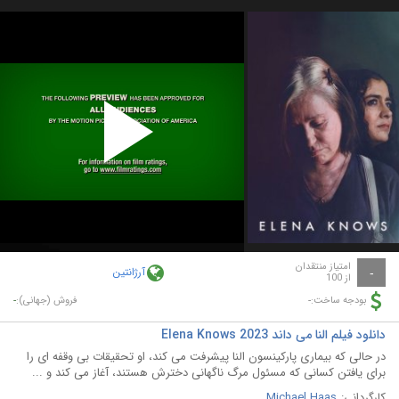
Play
Video
امتیاز منتقدان
آرژانتین
-
از 100
-
-
بودجه ساخت:
فروش (جهانی):
دانلود فیلم النا می داند Elena Knows 2023
در حالی که بیماری پارکینسون النا پیشرفت می کند، او تحقیقات بی وقفه ای را
برای یافتن کسانی که مسئول مرگ ناگهانی دخترش هستند، آغاز می کند و ...
کارگردانی:
Michael Haas