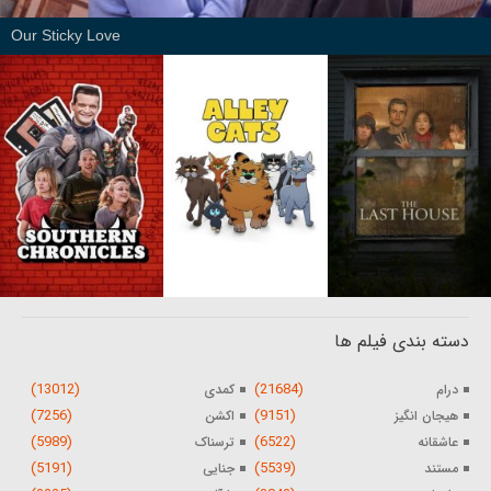
Our Sticky Love
دسته بندی فیلم ها
(13012)
(21684)
درام
کمدی
(7256)
(9151)
هیجان انگیز
اکشن
(5989)
(6522)
عاشقانه
ترسناک
(5191)
(5539)
مستند
جنایی