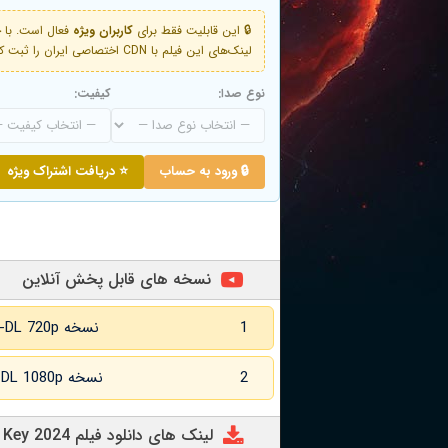
🔒 این قابلیت فقط برای
کاربران ویژه
لینک‌های این فیلم با CDN اختصاصی ایران را ثبت کنید و دقایقی بعد به لینک سوم آن دسترسی خواهید داشت
نوع صدا:
کیفیت:
🔒 ورود به حساب
⭐ دریافت اشتراک ویژه
نسخه های قابل پخش آنلاین
1
نسخه WEB-DL 720p زبان اصلی
2
نسخه WEB-DL 1080p زبان اصلی
لینک های دانلود فیلم Mud Key 2024