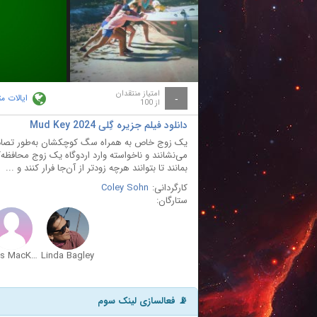
ay
deo
امتیاز منتقدان
ایالات م
-
از 100
دانلود فیلم جزیره گِلی Mud Key 2024
یک زوج خاص به همراه سگ کوچکشان به‌طور تصادفی ق
می‌نشانند و ناخواسته وارد اردوگاه یک زوج محافظه‌ک
بمانند تا بتوانند هرچه زودتر از آن‌جا فرار کنند و ...
کارگردانی:
Coley Sohn
ستارگان:
Chris MacKenzie
Linda Bagley
📡 فعالسازی لینک سوم