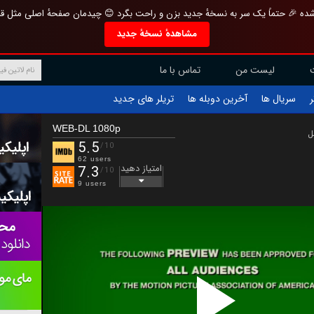
تازه و منحصر به فرد بازطراحی شده 🎉 حتماً یک سر به نسخهٔ جدید بزن و راحت بگرد 
مشاهدهٔ نسخهٔ جدید
تماس با ما
لیست من
تریلر های جدید
آخرین دوبله ها
سریال ها
ف
WEB-DL 1080p
ب
5.5
/10
62 users
امتیاز دهید
7.3
/10
9 users