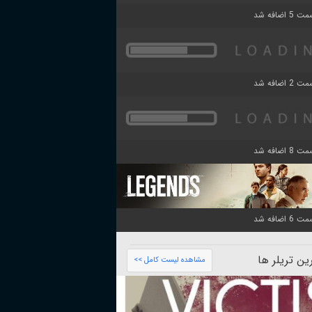
ن تریلر ها
مشاهده لیست کامل >>