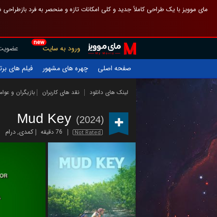
 چیدمان صفحهٔ اصلی مثل قبل مانده تا گم نشوی ، و اگر ظاهر تازه‌تری می‌خواهی
new
عضویت
ورود به سایت
یلم های برتر
چهره های مشهور
صفحه اصلی
ازیگران و عوامل
نقد های کاربران
لینک های دانلود
Mud Key
(2024)
درام
,
کمدی
76 دقیقه
Not Rated