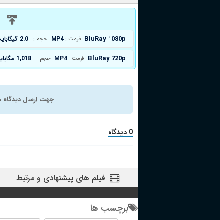
د
BluRay 1080p
MP4
2.0 گیگابایت
فرمت :
حجم :
BluRay 720p
MP4
1,018 مگابایت
فرمت :
حجم :
جهت ارسال دیدگاه ، 
0 دیدگاه
فیلم های پیشنهادی و مرتبط
برچسب ها