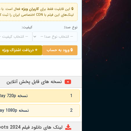
🔒 این قابلیت فقط برای
کاربران ویژه
لینک‌های این فیلم با CDN اختصاصی ایران را ثبت کنید و دقایقی بعد به لینک سوم آن دسترسی خواهید داشت
نوع صدا:
کیفیت:
🔒 ورود به حساب
⭐ دریافت اشتراک ویژه
نسخه های قابل پخش آنلاین
1
نسخه BluRay 720p زبان اصلی
2
نسخه BluRay 1080p زبان اصلی
لینک های دانلود فیلم Miss Boots 2024