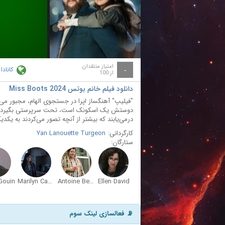
ay
deo
امتیاز منتقدان
کانادا
-
از 100
دانلود فیلم خانم بوتس Miss Boots 2024
"فیلیپ" آهنگساز اپرا در جستجوی الهام، مجبور م
دوستش یک اسکونک است، تحت سرپرستی بگیرد. با
درمی‌یابند که بیشتر از آنچه تصور می‌کردند به یکدیگر 
کارگردانی:
Yan Lanouette Turgeon
ستارگان:
Gouin
Marilyn Castonguay
Antoine Bertrand
Ellen David
📡 فعالسازی لینک سوم