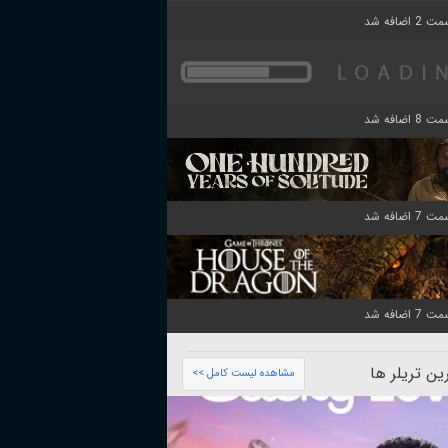
ن تریلر ها
مشاهده لیست کامل >>