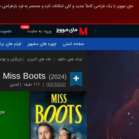
 چیدمان صفحهٔ اصلی مثل قبل مانده تا گم نشوی ، و اگر ظاهر تازه‌تری می‌خواهی
new
عضویت
ورود به سایت
یلم های برتر
چهره های مشهور
صفحه اصلی
ازیگران و عوامل
نقد های کاربران
لینک های دانلود
Miss Boots
(2024)
کمدی
111 دقیقه
Not Rated