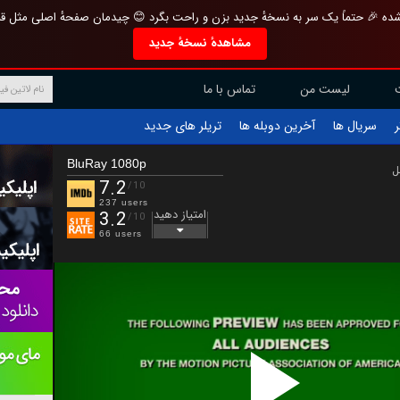
تازه و منحصر به فرد بازطراحی شده 🎉 حتماً یک سر به نسخهٔ جدید بزن و راحت بگرد 
مشاهدهٔ نسخهٔ جدید
تماس با ما
لیست من
تریلر های جدید
آخرین دوبله ها
سریال ها
ف
BluRay 1080p
ب
7.2
/10
237 users
امتیاز دهید
3.2
/10
66 users