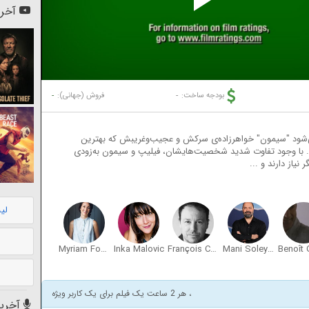
Pl
آخری
Vi
-
-
بودجه ساخت:
فروش (جهانی):
ی‌شود "سیمون" خواهرزاده‌ی سرکش و عجیب‌وغریبش که بهترین
 وجود تفاوت شدید شخصیت‌هایشان، فیلیپ و سیمون به‌زودی
نیاز دارند و ...
لی
Myriam Fournier
Inka Malovic
François Chénier
Mani Soleymanlou
Benoît 
، هر 2 ساعت یک فیلم برای یک کاربر ویژه
آخرین