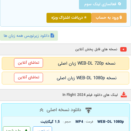
🔄 فعالسازی لینک سوم
🔒 ورود به حساب
⭐ دریافت اشتراک ویژه
دانلود زیرنویس همه زبان ها
نسخه های قابل پخش آنلاین
تماشای آنلاین
نسخه WEB-DL 720p زبان اصلی
تماشای آنلاین
نسخه WEB-DL 1080p زبان اصلی
لینک های دانلود فیلم In Flight 2024
دانلود نسخه اصلی
WEB-DL 1080p
MP4
1.5 گیگابایت
فرمت :
حجم :
زیرنویس
وارد شوید