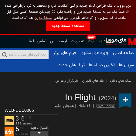
مای موویز با یک طراحی کاملاً جدید و کلی امکانات تازه و منحصر به فرد بازطراحی شده
🎉 حتماً یک سر به نسخهٔ جدید بزن و راحت بگرد 😊 چیدمان صفحهٔ اصلی مثل قبل
مانده تا گم نشوی ، و اگر ظاهر تازه‌تری می‌خواهی
نسخهٔ مدرن
هم آماده است.
مشاهدهٔ نسخهٔ جدید
new
ورود به سایت
عضویت
لیست من
تماس با ما
صفحه اصلی
چهره های مشهور
فیلم های برتر
سریال ها
آخرین دوبله ها
تریلر های جدید
لینک های دانلود
نقد های کاربران
بازیگران و عوامل
In Flight
(2024)
هیجان انگیز
91 دقیقه
Not Rated
WEB-DL 1080p
3.6
/10
231 users
امتیاز دهید
5
/10
9 users