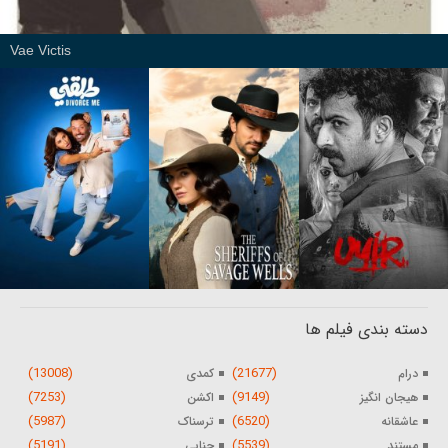
Vae Victis
دسته بندی فیلم ها
(13008)
(21677)
درام
کمدی
(7253)
(9149)
هیجان انگیز
اکشن
(5987)
(6520)
عاشقانه
ترسناک
(5191)
(5539)
مستند
جنایی