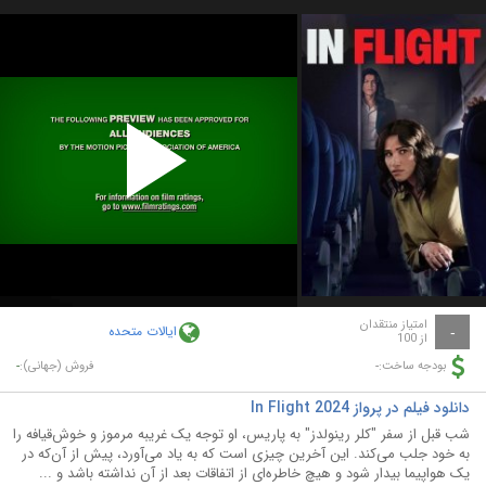
Play
Video
امتیاز منتقدان
ایالات متحده
-
از 100
-
-
بودجه ساخت:
فروش (جهانی):
دانلود فیلم در پرواز In Flight 2024
شب قبل از سفر "کلر رینولدز" به پاریس، او توجه یک غریبه مرموز و خوش‌قیافه را
به خود جلب می‌کند. این آخرین چیزی است که به یاد می‌آورد، پیش از آن‌که در
یک هواپیما بیدار شود و هیچ خاطره‌ای از اتفاقات بعد از آن نداشته باشد و ...