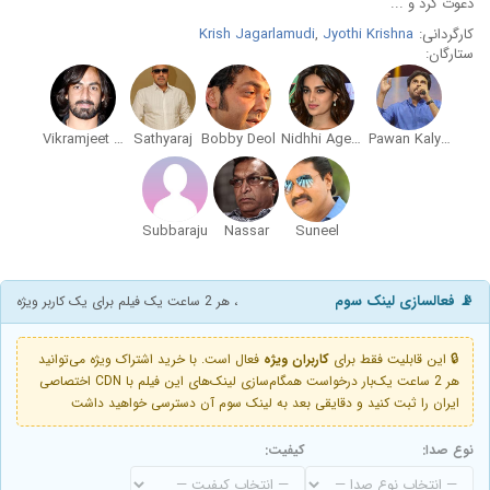
دعوت کرد و ...
کارگردانی:
Jyothi Krishna
,
Krish Jagarlamudi
ستارگان:
Vikramjeet Virk
Sathyaraj
Bobby Deol
Nidhhi Agerwal
Pawan Kalyan
Subbaraju
Nassar
Suneel
📡 فعالسازی لینک سوم
، هر 2 ساعت یک فیلم برای یک کاربر ویژه
🔒 این قابلیت فقط برای
کاربران ویژه
فعال است. با خرید اشتراک ویژه می‌توانید
هر 2 ساعت یک‌بار درخواست همگام‌سازی لینک‌های این فیلم با CDN اختصاصی
ایران را ثبت کنید و دقایقی بعد به لینک سوم آن دسترسی خواهید داشت
نوع صدا:
کیفیت: