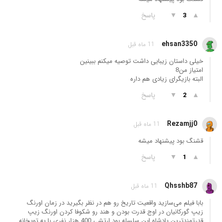
▲
▼
پاسخ
3
ehsan3350
11 ماه قبل
خیلی داستان زیبایی داشت توصیه میکنم ببینین
امتیاز من8
البته بازیگرای زیادی هم داره
▲
▼
پاسخ
2
Rezamjj0
11 ماه قبل
قشنگ بود پیشنهاد میشه
▲
▼
پاسخ
1
Qhsshb87
11 ماه قبل
بابا فیلم می‌سازید واقعیت تاریخ رو هم در نظر بگیرید در زمان اورنگ
زیپ گورکانیان در اوج قدرت بودن و هند رو شکوفا کردن اورنگ زیپ
قدرتمندترین پادشاه این سلسله بود ارتشی 400 هزار نفری با یه توپخانه