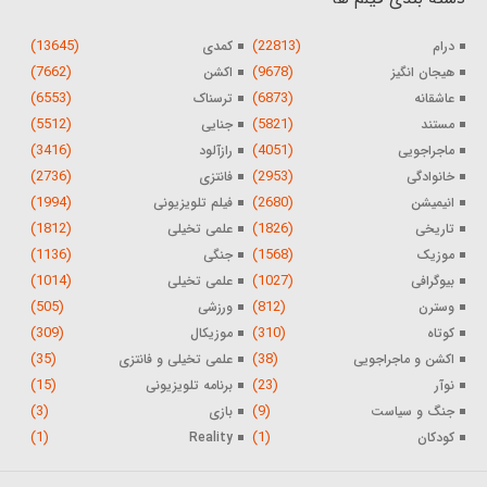
(13645)
(22813)
درام
کمدی
(7662)
(9678)
هیجان انگیز
اکشن
(6553)
(6873)
عاشقانه
ترسناک
(5512)
(5821)
مستند
جنایی
(3416)
(4051)
ماجراجویی
رازآلود
(2736)
(2953)
خانوادگی
فانتزی
(1994)
(2680)
انیمیشن
فیلم تلویزیونی
(1812)
(1826)
تاریخی
علمی تخیلی
(1136)
(1568)
موزیک
جنگی
(1014)
(1027)
بیوگرافی
علمی تخیلی
(505)
(812)
وسترن
ورزشی
(309)
(310)
کوتاه
موزیکال
(35)
(38)
اکشن و ماجراجویی
علمی تخیلی و فانتزی
(15)
(23)
نوآر
برنامه تلویزیونی
(3)
(9)
جنگ و سیاست
بازی
(1)
(1)
کودکان
Reality