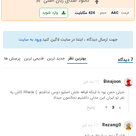
دانلود صدای زبان اصلی
وارد شوید
AAC
424 مگابایت
فرمت :
حجم :
جهت ارسال دیدگاه ، ابتدا در سایت لاگین کنید
ورود به سایت
بهترین نظر
جدید ترین
قدیمی ترین
پرسش ها
7 دیدگاه
Binajoon
11 ماه قبل
خیلی خفن بود با اینکه قیافه نقش اصلیو دوس نداشتم :) هاهااااا کاش یه
نفر تو ایران این مدلی داشتیم نجاتمون میداد
▲
▼
پاسخ
3
Rezamjj0
11 ماه قبل
قشنگ بود پیشنهاد میشه