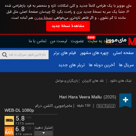
مای موویز با یک طراحی کاملاً جدید و کلی امکانات تازه و منحصر به فرد بازطراحی شده
🎉 حتماً یک سر به نسخهٔ جدید بزن و راحت بگرد 😊 چیدمان صفحهٔ اصلی مثل قبل
مانده تا گم نشوی ، و اگر ظاهر تازه‌تری می‌خواهی
نسخهٔ مدرن
هم آماده است.
مشاهدهٔ نسخهٔ جدید
new
ورود به سایت
عضویت
لیست من
تماس با ما
صفحه اصلی
چهره های مشهور
فیلم های برتر
سریال ها
آخرین دوبله ها
تریلر های جدید
لینک های دانلود
نقد های کاربران
بازیگران و عوامل
Hari Hara Veera Mallu
(2025)
ماجراجویی
,
اکشن
,
درام
150 دقیقه
Not Rated
WEB-DL 1080p
5.8
/10
7373 users
امتیاز دهید
6.8
/10
474 users