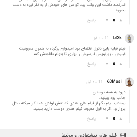
قدرتمند داشت اون وقت بیاد تو مرز های خودش از یه نفر نیزه به دست
بخوره
▲
▼
پاسخ
0
bl2k
11 ماه قبل
فیلم قبلیه بابی دئول افتضاح بود امیدوارم برگرده به همون معروفیت
قبلیش ، زیرنویس فارسیش را بزاری تا بتونم دانلودش کنم.
▲
▼
پاسخ
0
63Mosi
11 ماه قبل
درود به همه دوستان...
جالب بود ببینید.
ببخشید اینم بگم از فیلم های هندی که نقش اولش همه کار میکنه ،مثل
پرواز و...اگر به قول معروف فیلم هندی دوست دارید ببینید.
▲
▼
پاسخ
0
فیلم های پیشنهادی و مرتبط