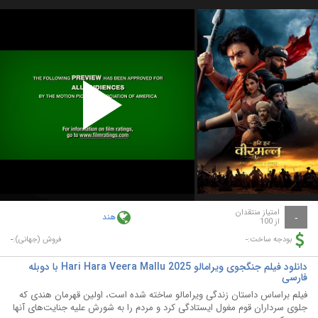
Play
Video
امتیاز منتقدان
هند
-
از 100
-
-
بودجه ساخت:
فروش (جهانی):
دانلود فیلم جنگجوی ویرامالو Hari Hara Veera Mallu 2025 با دوبله
فارسی
فیلم براساس داستان زندگی ویرامالو ساخته شده است، اولین قهرمان هندی که
جلوی سرداران قوم مغول ایستادگی کرد و مردم را به شورش علیه جنایت‌های آنها