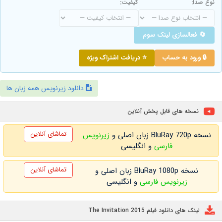
نوع صدا:
کیفیت:
🔄 فعالسازی لینک سوم
🔒 ورود به حساب
⭐ دریافت اشتراک ویژه
دانلود زیرنویس همه زبان ها
نسخه های قابل پخش آنلاین
تماشای آنلاین
نسخه BluRay 720p زبان اصلی و
زیرنویس
فارسی
و انگلیسی
تماشای آنلاین
نسخه BluRay 1080p زبان اصلی و
زیرنویس فارسی
و انگلیسی
لینک های دانلود فیلم The Invitation 2015