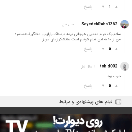
▲
▼
پاسخ
1
SeyedehRaha1362
1 سال قبل
سلام،یک درام معمایی هیجانی نیمه ترسناک باپایانی غافلگیرکننده،نمره
من از ۱۰ به این فیلم ۵ونیم است ،باتشکرازمای مویز
▲
▼
پاسخ
0
tohid002
1 سال قبل
خوب بود
▲
▼
پاسخ
0
فیلم های پیشنهادی و مرتبط