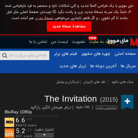
مای موویز با یک طراحی کاملاً جدید و کلی امکانات تازه و منحصر به فرد بازطراحی شده
🎉 حتماً یک سر به نسخهٔ جدید بزن و راحت بگرد 😊 چیدمان صفحهٔ اصلی مثل قبل
مانده تا گم نشوی ، و اگر ظاهر تازه‌تری می‌خواهی
نسخهٔ مدرن
هم آماده است.
مشاهدهٔ نسخهٔ جدید
new
ورود به سایت
عضویت
لیست من
تماس با ما
صفحه اصلی
چهره های مشهور
فیلم های برتر
سریال ها
آخرین دوبله ها
تریلر های جدید
لینک های دانلود
نقد های کاربران
بازیگران و عوامل
The Invitation
(2015)
درام
,
هیجان انگیز
,
رازآلود
100 دقیقه
مشخص نشده
BluRay 1080p
6.6
/10
89473 users
امتیاز دهید
5.2
/10
407 users