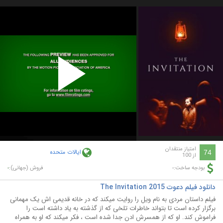
Play
Video
امتیاز منتقدان
ایالات متحده
74
از 100
-
-
بودجه ساخت:
فروش (جهانی):
دانلود فیلم دعوت The Invitation 2015
فیلم داستان مردی به نام ویل را روایت میکند که در خانه قدیمی اش یک مهمانی
برگزار کرده است تا بتواند خاطرات تلخی که از گذشته به یاد داشته است را
فراموش کند. او که از همسرش ادن جدا شده است ، فکر میکند که او به همراه