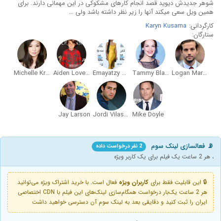
شوهر جدیدش دیوید قصد انجام کارهای مشکوکی در این مهمانی دارند. برای
همین ویل سعی میکند آنها را زیر نظر داشته باشد ولی …
کارگردانی:
Karyn Kusama
ستارگان:
Michelle Krusiec
Aiden Lovekamp
Emayatzy Corinealdi
Tammy Blanchard
Logan Marshall-Green
Jay Larson
Jordi Vilasuso
Mike Doyle
📡 فعالسازی لینک سوم
2 نفر درخواست داده
، هر 2 ساعت یک فیلم برای یک کاربر ویژه
🔒 این قابلیت فقط برای
کاربران ویژه
فعال است. با خرید اشتراک ویژه می‌توانید
هر 2 ساعت یک‌بار درخواست همگام‌سازی لینک‌های این فیلم با CDN اختصاصی
ایران را ثبت کنید و دقایقی بعد به لینک سوم آن دسترسی خواهید داشت