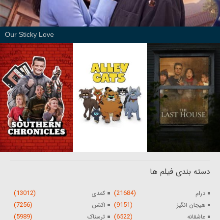
Our Sticky Love
دسته بندی فیلم ها
(13012)
(21684)
درام
کمدی
(7256)
(9151)
هیجان انگیز
اکشن
(5989)
(6522)
عاشقانه
ترسناک