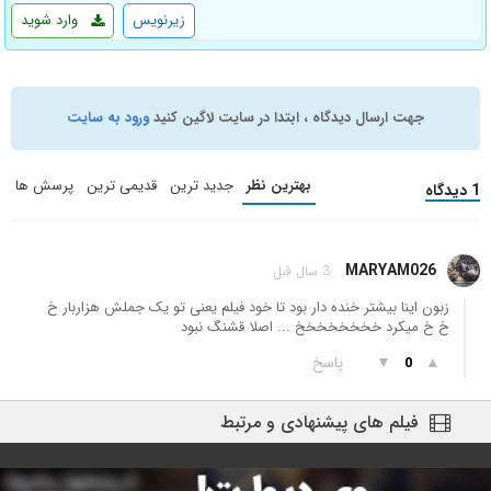
زیرنویس
وارد شوید
جهت ارسال دیدگاه ، ابتدا در سایت لاگین کنید
ورود به سایت
بهترین نظر
جدید ترین
قدیمی ترین
پرسش ها
1 دیدگاه
MARYAM026
3 سال قبل
زبون اینا بیشتر خنده دار بود تا خود فیلم یعنی تو یک جملش هزاربار خ
خ خ میکرد خخخخخخخخ ... اصلا قشنگ نبود
▲
▼
پاسخ
0
فیلم های پیشنهادی و مرتبط