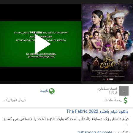
Play
Video
امتیاز منتقدان
تایلند
-
از 100
-
-
بودجه ساخت:
فروش (جهانی):
دانلود فیلم بافنده The Fabric 2022
فیلم داستان یک مسابقه بافندگی است که وارث تاج و تخت را مشخص می کند و
...
کارگردانی:
Nattapong Arunnate