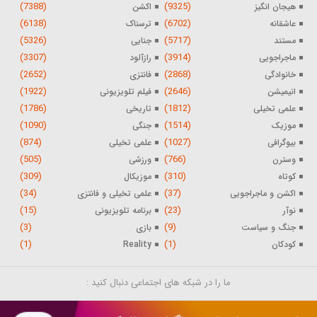
(7388)
(9325)
هیجان انگیز
اکشن
(6138)
(6702)
عاشقانه
ترسناک
(5326)
(5717)
مستند
جنایی
(3307)
(3914)
ماجراجویی
رازآلود
(2652)
(2868)
خانوادگی
فانتزی
(1922)
(2646)
انیمیشن
فیلم تلویزیونی
(1786)
(1812)
علمی تخیلی
تاریخی
(1090)
(1514)
موزیک
جنگی
(874)
(1027)
بیوگرافی
علمی تخیلی
(505)
(766)
وسترن
ورزشی
(309)
(310)
کوتاه
موزیکال
(34)
(37)
اکشن و ماجراجویی
علمی تخیلی و فانتزی
(15)
(23)
نوآر
برنامه تلویزیونی
(3)
(9)
جنگ و سیاست
بازی
(1)
(1)
کودکان
Reality
ما را در شبکه های اجتماعی دنبال کنید :