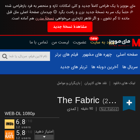
مای موویز با یک طراحی کاملاً جدید و کلی امکانات تازه و منحصر به فرد بازطراحی شده
🎉 حتماً یک سر به نسخهٔ جدید بزن و راحت بگرد 😊 چیدمان صفحهٔ اصلی مثل قبل
مانده تا گم نشوی ، و اگر ظاهر تازه‌تری می‌خواهی
نسخهٔ مدرن
هم آماده است.
مشاهدهٔ نسخهٔ جدید
new
ورود به سایت
عضویت
لیست من
تماس با ما
صفحه اصلی
چهره های مشهور
فیلم های برتر
سریال ها
آخرین دوبله ها
تریلر های جدید
لینک های دانلود
نقد های کاربران
بازیگران و عوامل
The Fabric
(2022)
کمدی
90 دقیقه
Not Rated
WEB-DL 1080p
6.8
/10
12 users
امتیاز دهید
5.8
/10
12 users