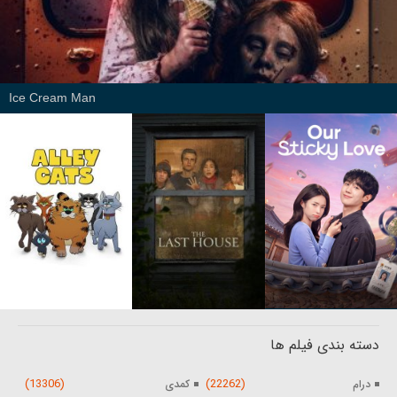
Ice Cream Man
دسته بندی فیلم ها
(13306)
(22262)
درام
کمدی