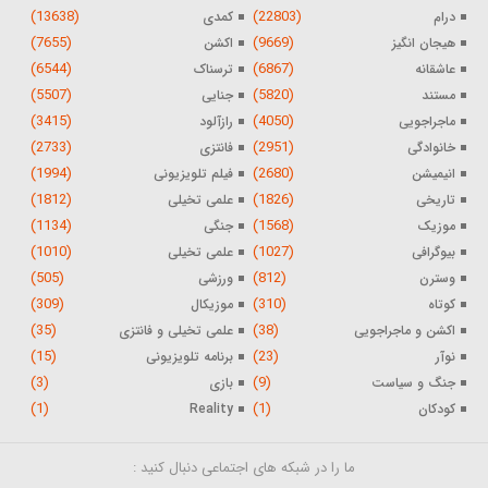
(13638)
(22803)
درام
کمدی
(7655)
(9669)
هیجان انگیز
اکشن
(6544)
(6867)
عاشقانه
ترسناک
(5507)
(5820)
مستند
جنایی
(3415)
(4050)
ماجراجویی
رازآلود
(2733)
(2951)
خانوادگی
فانتزی
(1994)
(2680)
انیمیشن
فیلم تلویزیونی
(1812)
(1826)
تاریخی
علمی تخیلی
(1134)
(1568)
موزیک
جنگی
(1010)
(1027)
بیوگرافی
علمی تخیلی
(505)
(812)
وسترن
ورزشی
(309)
(310)
کوتاه
موزیکال
(35)
(38)
اکشن و ماجراجویی
علمی تخیلی و فانتزی
(15)
(23)
نوآر
برنامه تلویزیونی
(3)
(9)
جنگ و سیاست
بازی
(1)
(1)
کودکان
Reality
ما را در شبکه های اجتماعی دنبال کنید :