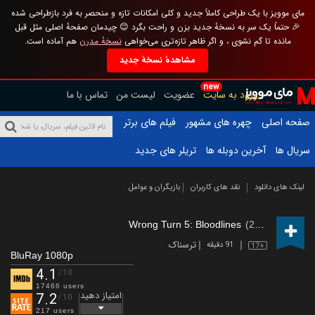
مای موویز با یک طراحی کاملاً جدید و کلی امکانات تازه و منحصر به فرد بازطراحی شده
🎉 حتماً یک سر به نسخهٔ جدید بزن و راحت بگرد 😊 چیدمان صفحهٔ اصلی مثل قبل
مانده تا گم نشوی ، و اگر ظاهر تازه‌تری می‌خواهی
نسخهٔ مدرن
هم آماده است.
مشاهدهٔ نسخهٔ جدید
new
ورود به سایت
عضویت
لیست من
تماس با ما
صفحه اصلی
چهره های مشهور
فیلم های برتر
سریال ها
آخرین دوبله ها
تریلر های جدید
لینک های دانلود
نقد های کاربران
بازیگران و عوامل
Wrong Turn 5: Bloodlines
(2012)
ترسناک
91 دقیقه
17+
BluRay 1080p
4.1
/10
17466 users
امتیاز دهید
7.2
/10
217 users