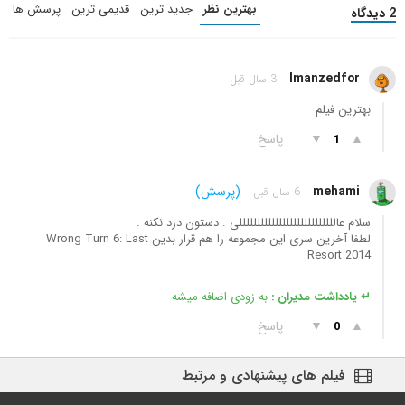
بهترین نظر
جدید ترین
قدیمی ترین
پرسش ها
2 دیدگاه
Imanzedfor
3 سال قبل
بهترین فیلم
▲
▼
پاسخ
1
mehami
(پرسش)
6 سال قبل
سلام عالللللللللللللللللللللللللللی . دستون درد نکنه .
لطفا آخرین سری این مجموعه را هم قرار بدین Wrong Turn 6: Last
Resort 2014
↵ یادداشت مدیران :
به زودی اضافه میشه
▲
▼
پاسخ
0
فیلم های پیشنهادی و مرتبط