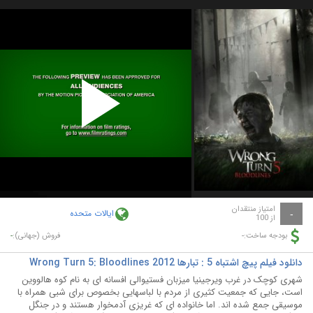
Play
Video
امتیاز منتقدان
ایالات متحده
-
از 100
-
-
بودجه ساخت:
فروش (جهانی):
دانلود فیلم پیچ اشتباه 5 : تبارها Wrong Turn 5: Bloodlines 2012
شهری کوچک در غرب ویرجینیا میزبان فستیوالی افسانه ای به نام کوه هالووین
است، جایی که جمعیت کثیری از مردم با لباسهایی بخصوص برای شبی همراه با
موسیقی جمع شده اند. اما خانواده ای که غریزی آدمخوار هستند و در جنگل