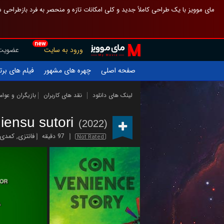
 چیدمان صفحهٔ اصلی مثل قبل مانده تا گم نشوی ، و اگر ظاهر تازه‌تری می‌خواهی
new
عضویت
ورود به سایت
یلم های برتر
چهره های مشهور
صفحه اصلی
ازیگران و عوامل
نقد های کاربران
لینک های دانلود
iensu sutori
(2022)
کمدی
,
فانتزی
97 دقیقه
Not Rated