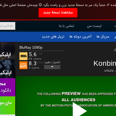
تازه و منحصر به فرد بازطراحی شده 🎉 حتماً یک سر به نسخهٔ جدید بزن و راحت بگرد 
مشاهدهٔ نسخهٔ جدید
تماس با ما
لیست من
تریلر های جدید
آخرین دوبله ها
سریال ها
ف
BluRay 1080p
ب
5.6
/10
66 users
Konbin
امتیاز دهید
8.3
/10
9 users
عاشقانه
,