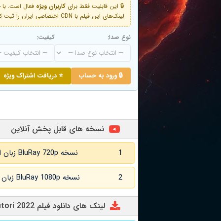
🔒 این قابلیت فقط برای
کاربران ویژه
لینک‌های این فیلم با CDN اختصاصی ایران را ثبت کنید و دقایقی بعد به لینک سوم آن دسترسی خواهید داشت
نوع صدا:
کیفیت:
🔒 ورود به حساب
⭐ دریافت اشتراک ویژه
نسخه های قابل پخش آنلاین
1
نسخه BluRay 720p زبان اصلی و زیرنویس انگلیسی
2
نسخه BluRay 1080p زبان اصلی و زیرنویس انگلیسی
لینک های دانلود فیلم Konbiniensu sutori 2022