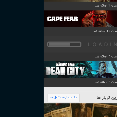
ن تریلر ها
مشاهده لیست کامل >>