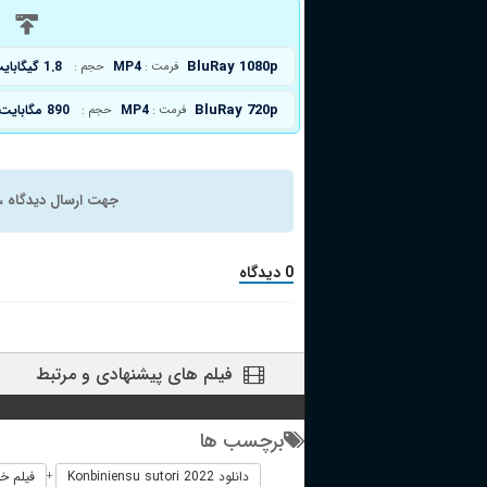
د
BluRay 1080p
MP4
1.8 گیگابایت
فرمت :
حجم :
BluRay 720p
MP4
890 مگابایت
فرمت :
حجم :
جهت ارسال دیدگاه ، 
0 دیدگاه
فیلم های پیشنهادی و مرتبط
برچسب ها
دانلود Konbiniensu sutori 2022
فیلم خارجی ori 2022
+