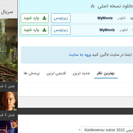
انلود نسخه اصلی
سریال 
زیرنویس
وارد شوید
MyMoviz
انکودر :
زیرنویس
وارد شوید
MyMoviz
انکودر :
ابتدا در سایت لاگین کنید
ورود به سایت
بهترین نظر
جدید ترین
قدیمی ترین
پرسش ها
فصل 2 قسمت 7 اضافه شد
فصل 3 قسمت 7 اضافه شد
Konbiniensu sut
+