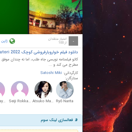
ay
deo
امتیاز منتقدان
ژاپن
-
از 100
دانلود فیلم خواروبارفروشی کوچک Konbiniensu sutori 2022
کاتو فیلمنامه نویسی جاه طلب، اما نه چندان موفق 
مطرح می کند و ...
کارگردانی:
Satoshi Miki
ستارگان:
Yuki Katayama
Seiji Rokkaku
Atsuko Maeda
Ryô Narita
📡 فعالسازی لینک سوم