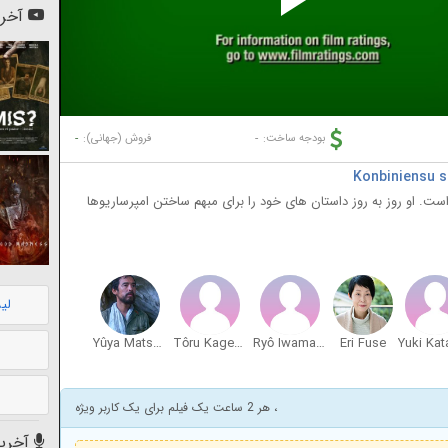
Pl
آخری
Vi
-
-
بودجه ساخت:
فروش (جهانی):
است. او روز به روز داستان های خود را برای مبهم ساختن امپرساریوها
لی
Yûya Matsuura
Tôru Kageyama
Ryô Iwamatsu
Eri Fuse
، هر 2 ساعت یک فیلم برای یک کاربر ویژه
آخرین